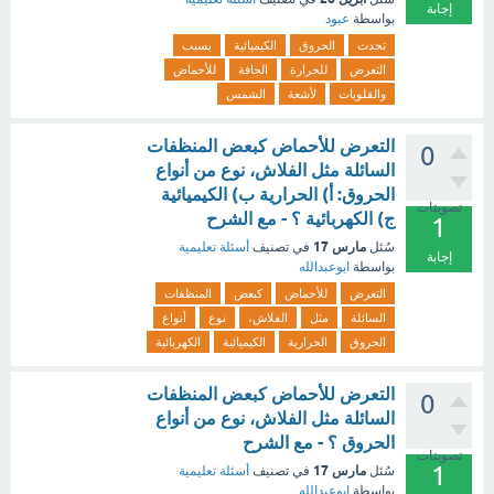
إجابة
بواسطة
عبود
تحدث
الحروق
الكيميائية
بسبب
التعرض
للحرارة
الجافة
للأحماض
والقلويات
لأشعة
الشمس
التعرض للأحماض كبعض المنظفات
0
السائلة مثل الفلاش، نوع من أنواع
الحروق: أ) الحرارية ب) الكيميائية
تصويتات
ج) الكهربائية ؟ - مع الشرح
1
مارس 17
سُئل
في تصنيف
أسئلة تعليمية
إجابة
بواسطة
ابوعبدالله
التعرض
للأحماض
كبعض
المنظفات
السائلة
مثل
الفلاش،
نوع
أنواع
الحروق
الحرارية
الكيميائية
الكهربائية
التعرض للأحماض كبعض المنظفات
0
السائلة مثل الفلاش، نوع من أنواع
الحروق ؟ - مع الشرح
تصويتات
1
مارس 17
سُئل
في تصنيف
أسئلة تعليمية
بواسطة
ابوعبدالله