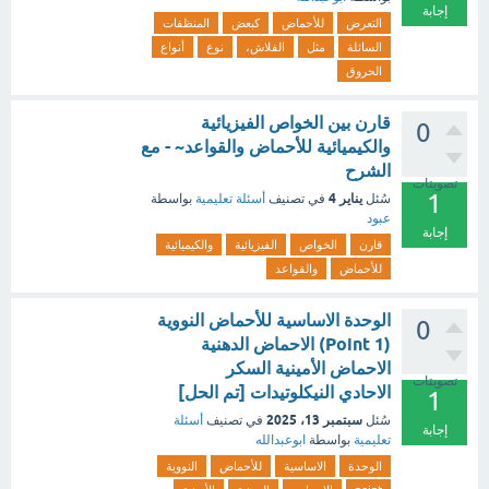
إجابة
التعرض
للأحماض
كبعض
المنظفات
السائلة
مثل
الفلاش،
نوع
أنواع
الحروق
قارن بين الخواص الفيزيائية
0
والكيميائية للأحماض والقواعد~ - مع
الشرح
تصويتات
1
يناير 4
سُئل
في تصنيف
أسئلة تعليمية
بواسطة
عبود
إجابة
قارن
الخواص
الفيزيائية
والكيميائية
للأحماض
والقواعد
الوحدة الاساسية للأحماض النووية
0
(1 Point) الاحماض الدهنية
الاحماض الأمينية السكر
تصويتات
الاحادي النيكلوتيدات [تم الحل]
1
سبتمبر 13، 2025
سُئل
في تصنيف
أسئلة
إجابة
تعليمية
بواسطة
ابوعبدالله
الوحدة
الاساسية
للأحماض
النووية