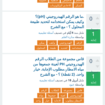
point
الاحماض
الدهنية
الأمينية
السكر
الاحادي النيكلوتيدات
.ما هو الرقم الهيدروجيني (pH)؟
0
وكيف يمكن استخدامه لتحديد طبيعة
المحلول ؟ - مع الشرح
تصويتات
1
4 أيام
سُئل
منذ
في تصنيف
أسئلة تعليمية
بواسطة
منارة العلم
إجابة
الرقم
الهيدروجيني
وكيف
يمكن
استخدامه
لتحديد
طبيعة
المحلول
قاس مجموعة من الطلاب الرقم
0
الهيدروجيني PH لعينة جمعوها من
مياه الامطار،مطلوب الإجابة. خيار
تصويتات
واحد. (2 نقطة) ؟ - مع الشرح
1
أبريل 18
سُئل
في تصنيف
أسئلة تعليمية
إجابة
بواسطة
عبود
قاس
مجموعة
الطلاب
الرقم
الهيدروجيني
لعينة
جمعوها
مياه
الامطار،مطلوب
الإجابة
خيار
واحد