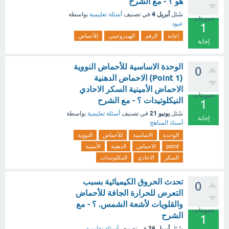
هو ؟ - مع الشرح
أبريل 4
سُئل
في تصنيف
أسئلة تعليمية
بواسطة
تصويتات
عبود
1
اجابة
الرقم
الهيدروجيني
للأحماض
إجابة
الوحدة الاساسية للأحماض النووية
0
(1 Point) الاحماض الدهنية
الاحماض الأمينية السكر الاحادي
تصويتات
النيكلوتيدات ؟ - مع الشرح
1
يونيو 21
سُئل
في تصنيف
أسئلة تعليمية
بواسطة
إجابة
أستاذ المناهج
الوحدة
الاساسية
للأحماض
النووية
point
الاحماض
الدهنية
الأمينية
السكر
الاحادي
النيكلوتيدات
تحدث الحروق الكيميائية بسبب
0
التعرض للحرارة الجافة للأحماض
والقلويات لأشعة الشمس. ؟ - مع
تصويتات
الشرح
1
أبريل 26
سُئل
في تصنيف
أسئلة تعليمية