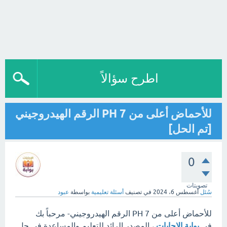
اطرح سؤالاً
للأحماض أعلى من 7 PH الرقم الهيدروجيني
[تم الحل]
0
تصويتات
سُئل
أغسطس 6، 2024
في تصنيف
أسئلة تعليمية
بواسطة
عبود
للأحماض أعلى من 7 PH الرقم الهيدروجيني- مرحباً بك
في
بوابة الإجابات
، المصدر الرائد للتعليم والمساعدة في حل