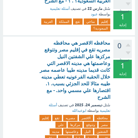
العربية السعودية؟ . ؟ - مع الشرح
مارس 22
سُئل
في تصنيف
أسئلة تعليمية
تصويتات
بواسطة
عبود
1
إقليم
مناخي
تقع
المملكة
العربية
إجابة
السعودية؟
محافظه الاقصر هي محافظه
0
مصريه تقع في إقليم مصر وتتوقع
مركزها علي الشفتين النيل
تصويتات
وعاصمتها هي مدينه الاقصر التي
1
كانت قديما مدينه طيبا عاصمه مصر
إجابة
خلال الحقبه الفرعونيه تعطي مدينه
طيبه مثالا للحد الجزئي بسبب. ١.
اقتصارها علي مسمي واحد. - مع
الشرح
ديسمبر 24، 2025
سُئل
في تصنيف
أسئلة
تعليمية
بواسطة
ابوعبدالله
محافظه
الاقصر
مصريه
تقع
إقليم
مصر
وتتوقع
مركزها
علي
الشفتين
النيل
وعاصمتها
مدينه