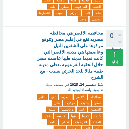
كانت
قديما
طيبا
عاصمه
خلال
الحقبه
الفرعونيه
تعطي
طيبه
مثالا
للحد
الجزئي
بسبب
اقتصارها
مسمي
واحد
محافظه الاقصر هي محافظه
0
مصريه تقع في إقليم مصر وتتوقع
مركزها علي الشفتين النيل
تصويتات
وعاصمتها هي مدينه الاقصر التي
1
كانت قديما مدينه طيبا عاصمه مصر
إجابة
خلال الحقبه الفرعونيه تعطي مدينه
طيبه مثالا للحد الجزئي بسبب - مع
الشرح
ديسمبر 24، 2025
سُئل
في تصنيف
أسئلة
تعليمية
بواسطة
ابوعبدالله
محافظه
الاقصر
مصريه
تقع
إقليم
مصر
وتتوقع
مركزها
علي
الشفتين
النيل
وعاصمتها
مدينه
كانت
قديما
طيبا
عاصمه
خلال
الحقبه
الفرعونيه
تعطي
طيبه
مثالا
للحد
الجزئي
بسبب