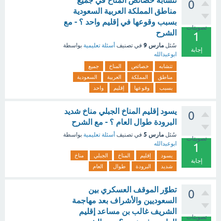
تتشابه خصائص المناخ في جميع
0
مناطق المملكة العربية السعودية
بسبب وقوعها في إقليم واحد ؟ - مع
تصويتات
الشرح
1
مارس 9
سُئل
في تصنيف
أسئلة تعليمية
بواسطة
إجابة
ابوعبدالله
تتشابه
خصائص
المناخ
جميع
مناطق
المملكة
العربية
السعودية
بسبب
وقوعها
إقليم
واحد
يسود إقليم المناخ الجبلي مناخ شديد
0
البرودة طوال العام ؟ - مع الشرح
مارس 5
سُئل
في تصنيف
أسئلة تعليمية
بواسطة
تصويتات
ابوعبدالله
1
يسود
إقليم
المناخ
الجبلي
مناخ
إجابة
شديد
البرودة
طوال
العام
تطوّر الموقف العسكري بين
0
السعوديين والأشراف بعد مهاجمة
الشريف غالب بن مساعد إقليم
تصويتات