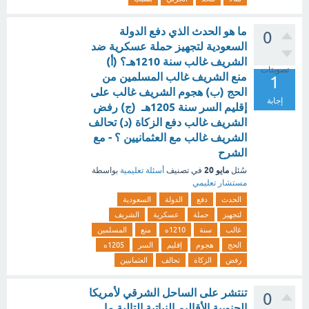
ما هو الحدث الذي دفع الدولة
0
السعودية لتجهيز حملة عسكرية ضد
الشريف غالب سنة 1210هـ؟ (أ)
تصويتات
منع الشريف غالب المسلمين من
1
الحج (ب) هجوم الشريف غالب على
إجابة
إقليم السر سنة 1205هـ (ج) رفض
الشريف غالب دفع الزكاة (د) تحالف
الشريف غالب مع العثمانيين ؟ - مع
الشرح
مايو 20
سُئل
في تصنيف
أسئلة تعليمية
بواسطة
مستشار تعليمي
الحدث
دفع
الدولة
السعودية
لتجهيز
حملة
عسكرية
الشريف
غالب
سنة
1210ه
منع
المسلمين
الحج
هجوم
إقليم
السر
1205ه
رفض
الزكاة
تحالف
العثمانيين
تنتشر على الساحل الشرقي لأمريكا
0
الجنوبية الأقاليم النباتية التالية ما