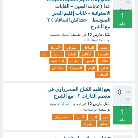
عدا ( غابات الصين – الغابات
تصويتات
الاستوائية – غابات إقليم البحر
1
المتوسط – حشائش السافانا ) ؟ -
إجابة
مع الشرح
مارس 10
سُئل
في تصنيف
أسئلة تعليمية
بواسطة
ابوعبدالله
تنتشر
الساحل
الشرقي
لأمريكا
الجنوبية
الأقاليم
النباتية
التالية
عدا
غابات
الصين
الغابات
الاستوائية
إقليم
البحر
المتوسط
حشائش
السافانا
يقع إقليم المُناخ الصحرراوي في
0
معظم القارات ؟ - مع الشرح
مارس 10
سُئل
في تصنيف
أسئلة تعليمية
تصويتات
بواسطة
ابوعبدالله
1
يقع
إقليم
المُناخ
الصحرراوي
إجابة
معظم
القارات