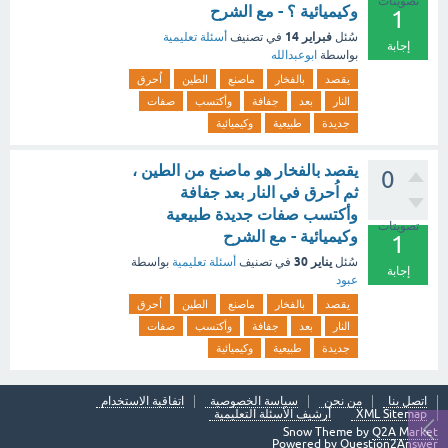
تصويتات
وكيميائية ؟ - مع الشرح
1
فبراير 14
سُئل
في تصنيف
أسئلة تعليمية
إجابة
بواسطة
ابوعبدالله
يقصد
بالفخار
ماصنع
الطين
اُحرق
النار
بعد
جفافة
وأكتسب
صفات
جديدة
طبيعية
وكيميائية
يقصد بالفخار هو ماصنع من الطين ،
0
ثم اُحرق في النار بعد جفافة
وأكتسب صفات جديدة طبيعية
تصويتات
وكيميائية - مع الشرح
1
يناير 30
سُئل
في تصنيف
أسئلة تعليمية
بواسطة
إجابة
عبود
يقصد
بالفخار
ماصنع
الطين
اُحرق
النار
بعد
جفافة
وأكتسب
صفات
جديدة
طبيعية
وكيميائية
اتصل بنا
من نحن
سياسة الخصوصية
اتفاقية الاستخدام
XML Sitemap
أرشيف الأسئلة التعليمية
Snow Theme by
Q2A Market
Powered by
Question2Answer