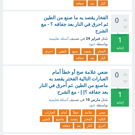
النار
بعد
جفافه
الفخار يقصد يه ما صنع من الطين
0
ثم احرق في النار بعد جفافه ؟ - مع
الشرح
تصويتات
1
فبراير 24
سُئل
في تصنيف
أسئلة تعليمية
بواسطة
عبود
إجابة
الفخار
يقصد
صنع
الطين
احرق
النار
بعد
جفافه
ضعي علامة صح أو خطأ أمام
0
العبارات التالية الفختر يقصد به
ماصنع من الطين .ثم أحرق في النار
تصويتات
بعد جفافه ؟| | - مع الشرح
1
مارس 10
سُئل
في تصنيف
أسئلة تعليمية
إجابة
بواسطة
عبود
ضعي
علامة
خطأ
أمام
العبارات
التالية
الفختر
يقصد
ماصنع
الطين
أحرق
النار
بعد
جفافه