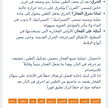
الحرق:
بعد أن يجف الطين تماماً، يتم وضعه في فرن
خاص (يسمى "الفرن") ويُحرق على درجة حرارة عالية.
لماذا نحرق الفخار؟
الحرق يجعل الطين يتحول إلى مادة
صلبة ومتينة تسمى "السيراميك". السيراميك لا يذوب في
الماء ولا يتأثر بالعوامل الجوية بسهولة.
أمثلة على الفخار:
الأواني الفخارية التي نستخدمها في
المطبخ، الأطباق المزخرفة، الجرار القديمة، وحتى بعض
أنواع البلاط.
باختصار، عملية صنع الفخار تتضمن تشكيل الطين، تجفيفه،
ثم حرقه في النار، وهذا ما يجعل الفخار متيناً وقابلاً
للاستخدام.
اذا كان لديك إجابة افضل او هناك خطأ في الإجابة علي سؤال
الفخار يقصد به ماصنع من الطين ثم احرق في النار بعد
جفافه صح ام خطا اترك تعليق فورآ.
الفخار
يقصد
ماصنع
الطين
احرق
النار
بعد
جفافه
خطا