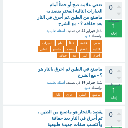
ضعي علامة صح أو خطأ أمام
0
العبارات التالية الفختر يقصد به
ماصنع من الطين .ثم أحرق في النار
تصويتات
بعد جفافه ؟ - مع الشرح
1
فبراير 22
سُئل
في تصنيف
أسئلة تعليمية
إجابة
بواسطة
عبود
ضعي
علامة
خطأ
أمام
العبارات
التالية
الفختر
يقصد
ماصنع
الطين
أحرق
النار
بعد
جفافه
ماصنع في الطين ثم احرق بالنار هو
0
؟ - مع الشرح
فبراير 19
سُئل
في تصنيف
أسئلة تعليمية
تصويتات
بواسطة
عبود
1
ماصنع
الطين
احرق
بالنار
إجابة
يقصد بالفخار هو ماصنع من الطين ،
0
ثم اُحرق في النار بعد جفافة
وأكتسب صفات جديدة طبيعية
تصويتات