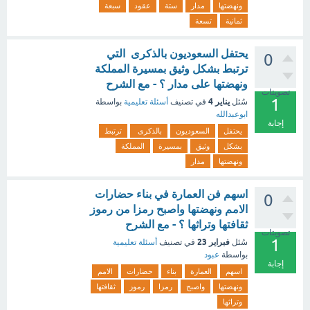
ونهضتها
مدار
ستة
عقود
سبعة
ثمانية
تسعة
يحتفل السعوديون بالذكرى التي
0
ترتبط بشكل وثيق بمسيرة المملكة
ونهضتها على مدار ؟ - مع الشرح
تصويتات
1
يناير 4
سُئل
في تصنيف
أسئلة تعليمية
بواسطة
ابوعبدالله
إجابة
يحتفل
السعوديون
بالذكرى
ترتبط
بشكل
وثيق
بمسيرة
المملكة
ونهضتها
مدار
اسهم فن العمارة في بناء حضارات
0
الامم ونهضتها واصبح رمزا من رموز
ثقافتها وتراثها ؟ - مع الشرح
تصويتات
1
فبراير 23
سُئل
في تصنيف
أسئلة تعليمية
بواسطة
عبود
إجابة
اسهم
العمارة
بناء
حضارات
الامم
ونهضتها
واصبح
رمزا
رموز
ثقافتها
وتراثها