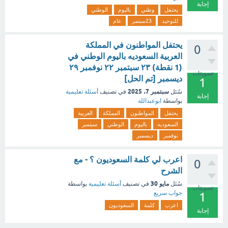
إجابة
يحتفل
وطني
باليوم
الوطني
للتوحيد
23سبتمر
عام
يحتفل المواطنون في المملكة
0
العربية السعوديه باليوم الوطني في
(1 نقطة) ٢٣ سبتمبر ٢٢ نوفمبر ٢٩
تصويتات
ديسمبر [تم الحل]
1
سبتمبر 7، 2025
سُئل
في تصنيف
أسئلة تعليمية
إجابة
بواسطة
ابوعبدالله
يحتفل
المواطنون
المملكة
العربية
السعوديه
باليوم
الوطني
سبتمبر
نوفمبر
ديسمبر
اعرب لي كلمة السعوديون ؟ - مع
0
الشرح
مايو 30
سُئل
في تصنيف
أسئلة تعليمية
بواسطة
تصويتات
جواب سريع
1
اعرب
كلمة
السعوديون
إجابة