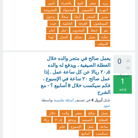
يريد
متجر
البيع
بالتجزئة
تأمين
أجهزة
الكمبيوتر
المحمولة
المعروضة
مدير
المتجر
أيضًا
سجلًا
بدخول
الموظفون
الغرفة
الخلفية
حيث
يتم
حفظ
المخزون
خيار
أمان
شأنه
يعمل
بشكل
أفضل
لهذا
الموقف
يعمل صالح في متجر والده خلال
0
العطلة الصيفية ، ويدفع له والده
٢٠٫٥ ريالا عن كل ساعة عمل . إذا
تصويتات
عمل صالح ٢٠ ساعة في الإسبوع ،
1
فكم سيكسب خلال 8 أسابيع ؟ - مع
إجابة
الشرح
أبريل 6
سُئل
في تصنيف
أسئلة تعليمية
بواسطة
عبود
يعمل
صالح
متجر
والده
خلال
العطلة
الصيفية
ويدفع
٢٠٫٥
ريالا
ساعة
عمل
الإسبوع
فكم
سيكسب
أسابيع