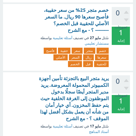
خصم متجر 25% من سعر حقيبة،
0
فأصبح سعرها 90 ريال. ما السعر
الأصلي للحقيبة قبل الخصم؟
تصويتات
⸻ ؟ - مع الشرح
1
مايو 27
سُئل
في تصنيف
أسئلة تعليمية
بواسطة
إجابة
مستشار تعليمي
خصم
متجر
سعر
حقيبة
فأصبح
سعرها
ريال
السعر
الأصلي
للحقيبة
قبل
الخصم
يريد متجر البيع بالتجزئة تأمين أجهزة
0
الكمبيوتر المحمولة المعروضة. يريد
مدير المتجر أيضًا سجلًا بدخول
تصويتات
الموظفون إلى الغرفة الخلفية حيث
1
يتم حفظ المخزون. أي خيار أمان
إجابة
من شأنه أن يعمل بشكل أفضل لهذا
الموقف ؟ - مع الشرح
مايو 17
سُئل
في تصنيف
أسئلة تعليمية
بواسطة
أستاذ المناهج