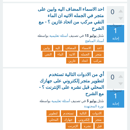
احد الاسماء المضاف اليه وابين على
0
متجر في الجمله الاتيه ان الماء
النقي مركب من اتحاد غازين ؟ - مع
تصويتات
الشرح
1
يوليو 15
سُئل
في تصنيف
أسئلة تعليمية
بواسطة
إجابة
أستاذ المناهج
احد
الاسماء
المضاف
اليه
وابين
متجر
الجمله
الاتيه
الماء
النقي
مركب
اتحاد
غازين
أي من الادوات التالية تستخدم
0
لتطوير متجر إلكتروني على جهازك
المحلي قبل نشره على الإنترنت ؟ -
تصويتات
مع الشرح
1
يوليو 5
سُئل
في تصنيف
أسئلة تعليمية
بواسطة
إجابة
نورة المجتهدة
الادوات
التالية
تستخدم
لتطوير
متجر
إلكتروني
جهازك
المحلي
قبل
نشره
الإنترنت