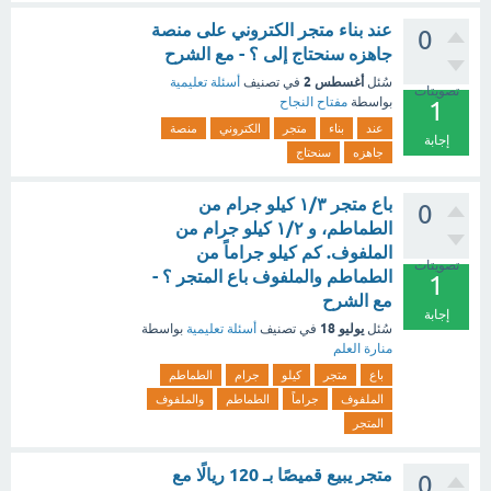
عند بناء متجر الكتروني على منصة
0
جاهزه سنحتاج إلى ؟ - مع الشرح
أغسطس 2
سُئل
في تصنيف
أسئلة تعليمية
تصويتات
بواسطة
مفتاح النجاح
1
عند
بناء
متجر
الكتروني
منصة
إجابة
جاهزه
سنحتاج
باع متجر ١/٣ كيلو جرام من
0
الطماطم، و ١/٢ كيلو جرام من
الملفوف. كم كيلو جراماً من
تصويتات
الطماطم والملفوف باع المتجر ؟ -
1
مع الشرح
إجابة
يوليو 18
سُئل
في تصنيف
أسئلة تعليمية
بواسطة
منارة العلم
باع
متجر
كيلو
جرام
الطماطم
الملفوف
جراماً
الطماطم
والملفوف
المتجر
متجر يبيع قميصًا بـ 120 ريالًا مع
0