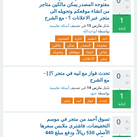
0
مفتوحه المصدر يمكن مالكين متاجر
من انشاء موقعكم وتحويله الى
تصويتات
متجر عبر الاعلانات ؟ - مع الشرح
1
مارس 15
سُئل
في تصنيف
أسئلة تعليمية
إجابة
بواسطة
ابوعبدالله
احد
انظمه
اداره
المحتوى
مفتوحه
المصدر
يمكن
مالكين
متاجر
انشاء
موقعكم
وتحويله
متجر
الاعلانات
تحدث فواز مع ابيه في متجر ؟| | -
0
مع الشرح
مارس 14
سُئل
في تصنيف
أسئلة تعليمية
تصويتات
بواسطة
عبود
1
تحدث
فواز
ابيه
متجر
إجابة
تسوق أحمد من متجر في موسم
0
التخفيضات، فاشترى ملابس سعرها
الأصلي 550 ريالاً، ودفع مبلغ 440
تصويتات