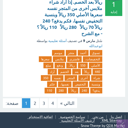
ريالاً بعد الخصم. إذا أراد شراء
1
ملابس أخرى من المتجر نفسه
إجابة
سعرها الأصلي 350 ريالاً وبنسبة
التخفيض نفسها، فكم يدفع؟ 240
ريالاً 70 ريالاً 280 ريالاً 110 ريالاً ؟
- مع الشرح
مارس 9
سُئل
في تصنيف
أسئلة تعليمية
بواسطة
ابوعبدالله
تسوق
أحمد
متجر
موسم
التخفيضات،
فاشترى
ملابس
سعرها
الأصلي
550
ريالاً،
ودفع
مبلغ
440
ريالاً
بعد
الخصم
أراد
شراء
أخرى
المتجر
نفسه
350
وبنسبة
التخفيض
نفسها،
فكم
يدفع؟
240
ريالاً
280
110
التالي »
4
3
2
1
صفحة:
اتصل بنا
من نحن
سياسة الخصوصية
اتفاقية الاستخدام
XML Sitemap
أرشيف الأسئلة التعليمية
Snow Theme by
Q2A Market