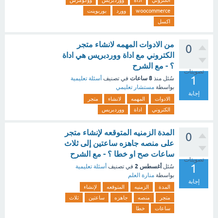
الكتروني
اداة
ووردبريس
ووكومرس
woocommerce
وورد
بوربوينت
اكسل
من الادوات المهمه لانشاء متجر
0
الكتروني مع اداة ووردبريس هي اداة
؟ - مع الشرح
تصويتات
1
8 ساعات
سُئل
منذ
في تصنيف
أسئلة تعليمية
بواسطة
مستشار تعليمي
إجابة
الادوات
المهمه
لانشاء
متجر
الكتروني
اداة
ووردبريس
المدة الزمنيه المتوقعه لإنشاء متجر
0
على منصه جاهزه ساعتين إلى ثلاث
ساعات صح او خطا ؟ - مع الشرح
تصويتات
1
أغسطس 2
سُئل
في تصنيف
أسئلة تعليمية
بواسطة
منارة العلم
إجابة
المدة
الزمنيه
المتوقعه
لإنشاء
متجر
منصه
جاهزه
ساعتين
ثلاث
ساعات
خطا