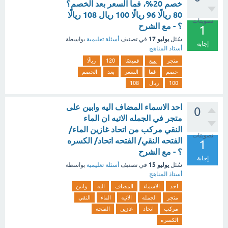
خصم 20%، فما السعر بعد الخصم؟
80 ريالًا 96 ريالًا 100 ريال 108 ريالًا
تصويتات
؟ - مع الشرح
1
يوليو 17
سُئل
في تصنيف
أسئلة تعليمية
بواسطة
إجابة
أستاذ المناهج
متجر
يبيع
قميصًا
120
ريالًا
خصم
فما
السعر
بعد
الخصم
100
ريال
108
احد الاسماء المضاف اليه وابين على
0
متجر في الجمله الاتيه ان الماء
النقي مركب من اتحاد غازين الماء/
تصويتات
الفتحه النقي/ الفتحه اتحاد/ الكسره
1
؟ - مع الشرح
إجابة
يوليو 15
سُئل
في تصنيف
أسئلة تعليمية
بواسطة
أستاذ المناهج
احد
الاسماء
المضاف
اليه
وابين
متجر
الجمله
الاتيه
الماء
النقي
مركب
اتحاد
غازين
الفتحه
الكسره