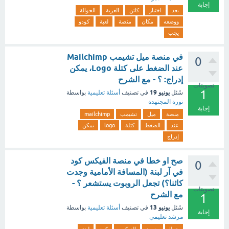
إجابة
بعد
اختيار
كائن
العربة
الجوالة
ووضعه
مكان
منصة
لعبة
كودو
يجب
في منصة ميل تشيمب Mailchimp
0
عند الضغط على كتلة Logo، يمكن
إدراج: ؟ - مع الشرح
تصويتات
1
يونيو 19
سُئل
في تصنيف
أسئلة تعليمية
بواسطة
نورة المجتهدة
إجابة
منصة
ميل
تشيمب
mailchimp
عند
الضغط
كتلة
logo
يمكن
إدراج
صح او خطا في منصة الفيكس كود
0
في آر لبنة (المسافة الأمامية وجدت
كائنا؟) تجعل الروبوت يستشعر ؟ -
تصويتات
مع الشرح
1
يونيو 13
سُئل
في تصنيف
أسئلة تعليمية
بواسطة
إجابة
مرشد تعليمي