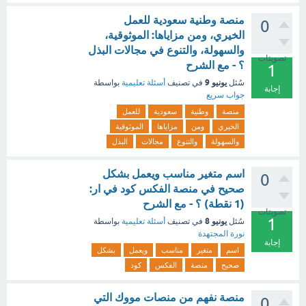
منصة وطنية سعودية للعمل
0
الخيري، ومن مزاياها: الموثوقية،
والسهولة، والتنوع في مجالات البذل
تصويتات
؟ - مع الشرح
1
يونيو 9
سُئل
في تصنيف
أسئلة تعليمية
بواسطة
إجابة
جواب سريع
منصة
وطنية
سعودية
للعمل
الخيري
ومن
مزاياها
الموثوقية
والسهولة
والتنوع
مجالات
البذل
اسم متغير مناسب ويعمل بشكل
0
صحيح في منصة الفكس كود في ار:
(1 نقطة) ؟ - مع الشرح
تصويتات
1
يونيو 8
سُئل
في تصنيف
أسئلة تعليمية
بواسطة
نورة المجتهدة
إجابة
اسم
متغير
مناسب
ويعمل
بشكل
صحيح
منصة
الفكس
كود
منصة نفهم من منصات مووك التي
0