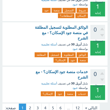
سُئل
في تصنيف
أسئلة تعليمية
تصويتات
بواسطة
عبود
1
شروط
التسجيل
منصة
جود
إجابة
الإسكان
للمطلقات؟
الوثائق المطلوبة لتسجيل المطلقة
0
في منصة جود الإسكان؟ - مع
الشرح
تصويتات
1
أبريل 30
سُئل
في تصنيف
أسئلة تعليمية
بواسطة
عبود
إجابة
الوثائق
المطلوبة
لتسجيل
المطلقة
منصة
جود
الإسكان؟
خدمات منصة جود الإسكان؟ - مع
0
الشرح
أبريل 30
سُئل
في تصنيف
أسئلة تعليمية
تصويتات
بواسطة
عبود
1
خدمات
منصة
جود
الإسكان؟
إجابة
التالي »
12
...
6
5
4
3
2
1
صفحة: