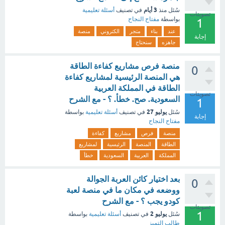
3 أيام
سُئل
منذ
في تصنيف
أسئلة تعليمية
تصويتات
بواسطة
مفتاح النجاح
1
عند
بناء
متجر
الكتروني
منصة
إجابة
جاهزه
سنحتاج
منصة فرص مشاريع كفاءة الطاقة
0
هي المنصة الرئيسية لمشاريع كفاءة
الطاقة في المملكة العربية
تصويتات
السعودية. صح. خطأ. ؟ - مع الشرح
1
يوليو 27
سُئل
في تصنيف
أسئلة تعليمية
بواسطة
إجابة
مفتاح النجاح
منصة
فرص
مشاريع
كفاءة
الطاقة
المنصة
الرئيسية
لمشاريع
المملكة
العربية
السعودية
خطأ
بعد اختيار كائن العربة الجوالة
0
ووضعه في مكان ما في منصة لعبة
كودو يجب ؟ - مع الشرح
تصويتات
1
يوليو 2
سُئل
في تصنيف
أسئلة تعليمية
بواسطة
طالب التميز