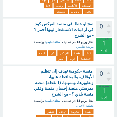
خطا
منصة
الفيكس
كود
لبنة
المسافة
الأمامية
وجدت
كائنا
تجعل
الروبوت
يستشعر
صح او خطا في منصة الفيكس كود
0
في آر لبنات الاستشعار لونها أحمر ؟
- مع الشرح
تصويتات
1
يونيو 13
سُئل
في تصنيف
أسئلة تعليمية
بواسطة
مرشد تعليمي
إجابة
خطا
منصة
الفيكس
كود
لبنات
الاستشعار
لونها
أحمر
.منصة حكومية تهدف إلى تنظيم
0
الأوقاف، والمحافظة عليها،
وتطويرها، وتنميتها. (1 نقطة) منصة
تصويتات
مدرستي منصة إحسان منصة وقفي
1
منصة بلدي ؟ - مع الشرح
إجابة
يونيو 12
سُئل
في تصنيف
أسئلة تعليمية
بواسطة
معلمة الأجيال
منصة
حكومية
تهدف
تنظيم