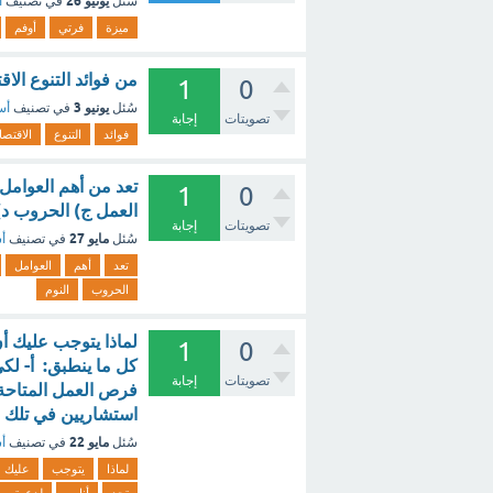
يونيو 26
سُئل
في تصنيف
أ
ميزة
فرتي
أوفم
من فوائد التنوع ال
1
0
يونيو 3
سُئل
في تصنيف
أس
تصويتات
إجابة
فوائد
التنوع
الاقتص
تعد من أهم العوامل
1
0
العمل ج) الحروب د) 
تصويتات
إجابة
مايو 27
سُئل
في تصنيف
أس
تعد
أهم
العوامل
الحروب
النوم
لماذا يتوجب عليك أ
1
0
كل ما ينطبق: أ- لك
تصويتات
إجابة
فرص العمل المتاحة 
استشاريين في تلك ا
مايو 22
سُئل
في تصنيف
أس
لماذا
يتوجب
عليك