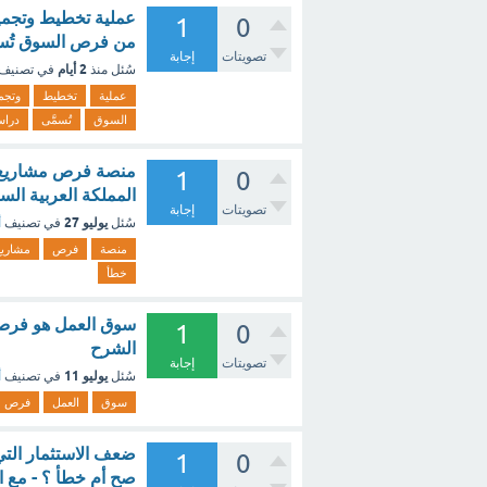
عملية تخطيط وتجميع
1
0
من فرص السوق تُسم
تصويتات
إجابة
2 أيام
سُئل
منذ
في تصنيف
عملية
تخطيط
وتجم
السوق
تُسمَّى
دراس
منصة فرص مشاريع ك
1
0
المملكة العربية الس
تصويتات
إجابة
يوليو 27
سُئل
في تصنيف
أ
منصة
فرص
مشاريع
خطأ
سوق العمل هو فرص ا
1
0
الشرح
تصويتات
إجابة
يوليو 11
سُئل
في تصنيف
أ
سوق
العمل
فرص
‏ضعف الاستثمار التي
1
0
صح أم خطأ ؟ - مع 