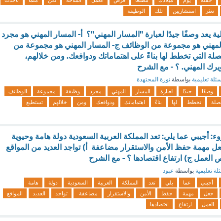
حفلة
يوم
ميلادك
مطلعًا
فرص
العمل
المتاحة
تكن
ملمًا
بأحدث
تعثر
استشاريين
تلك
الوظيفة
ية يعد وصفًا جيدًا لعبارة "المسار المهني"؟ أ- المسار المهني هو مجرد
لمهني هو مجموعة من الوظائف ج- المسار المهني هو مجموعة من
ة التي تخطط لها بناءً على اهتماماتك ودوافعك. ومن خلالهم،
رك المهني. ؟ - مع الشرح
ئلة تعليمية
بواسطة
نورة المجتهدة
وصفًا
جيدًا
لعبارة
المسار
المهني
مجرد
وظيفة
مجموعة
الوظائف
تصلة
تخطط
لها
بناءً
اهتماماتك
ودوافعك
ومن
خلالهم
تستطيع
: أجيبي عما يلي: تعد المملكة العربية السعودية دولة هامة وحيوية
 جعل مهمة حفظ الأمن والاستقرار مضاعفة أ) تواجد العديد من المواقع
 العمل ج) ارتفاع اقتصادها ؟ - مع الشرح
لة تعليمية
بواسطة
عبود
أجيبي
عما
يلي
تعد
المملكة
العربية
السعودية
دولة
هامة
جعل
مهمة
حفظ
الأمن
والاستقرار
مضاعفة
تواجد
العديد
المواقع
العمل
ارتفاع
اقتصادها