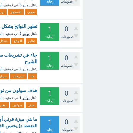
تصويتات
إجابة
يوليو 8
سُئل
في تصنيف
أس
ضعف
الاستثمار
تزيد
تظهر النواتج بشكل
1
0
يوليو 8
سُئل
في تصنيف
أس
تصويتات
إجابة
تظهر
النواتج
بشكل
جاء في تشريعات سو
1
0
الشرح
تصويتات
إجابة
يوليو 2
سُئل
في تصنيف
أس
جاء
تشريعات
سولو
هدف سولون من توفي
1
0
يوليو 1
سُئل
في تصنيف
أس
تصويتات
إجابة
هدف
سولون
توفير
ما هي ميزة فرتي أو
1
0
الضغط د) يحسن الذا
تصويتات
إجابة