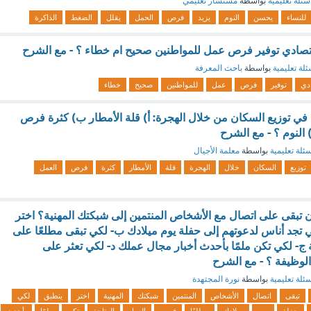
سئلة تعليمية
بواسطة
مستشار تعليمي
للنساء
يحسن
النوم
يزيد
فرص
الحمل
يقلل
الضغط
الذاكرة
اقتصادي توفير فرص عمل للمواطنين صحيح ام خطاء ؟ - مع الشرح
ئلة تعليمية
بواسطة
باحث المعرفة
ادي
توفير
فرص
عمل
للمواطنين
صحيح
خطاء
 في توزيع السكان من خلال الهجرة: أ) قلة الأمطار ب) كثرة فرص
النوم ؟ - مع الشرح
ئلة تعليمية
بواسطة
معلمة الأجيال
توزيع
السكان
خلال
الهجرة
قلة
الأمطار
كثرة
فرص
العمل
ن تبقى على اتصال مع الأشخاص المنتمين إلى شبكتك المهنية؟ اختر
ي تجد أناس لدعوتهم إلى حفلة يوم ميلادك ب- لكي تبقى مطلعًا على
ج- لكي تكن ملمًا بأحدث أخبار مجال عملك د- لكي تعثر على
لوظيفة ؟ - مع الشرح
ئلة تعليمية
بواسطة
نورة المجتهدة
تبقى
اتصال
الأشخاص
المنتمين
شبكتك
المهنية
اختر
ينطبق
لكي