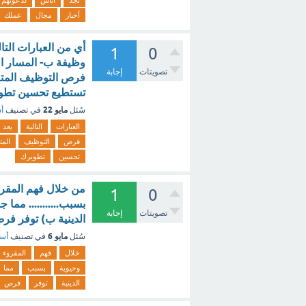
تجد
أناس
لدعوتهم
أخبار
مجال
عملك
أي من العبارات التال
1
0
وظيفة ب- المسار ا
تصويتات
إجابة
فرص التوظيف المتصل
تستطيع تحسين تطوي
مايو 22
سُئل
في تصنيف
أس
العبارات
التالية
يعد
فرص
التوظيف
الم
تحسين
تطويرك
من خلال فهم المقروء
1
0
بسبب........... مما
تصويتات
إجابة
الدينية ب) توفر فرص
مايو 6
سُئل
في تصنيف
أسئ
خلال
فهم
المقروء
وحيوية
بسبب
مما
الدينية
توفر
فرص