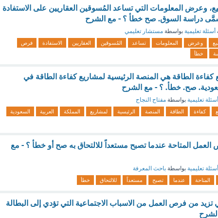
، وعرض المعلومات التي تساعد المُسوقين العقاريين على الاستفادة
َّى دراسة السوق. صح خطأ ؟ - مع الشرح
أسئلة تعليمية
بواسطة
مستشار تعليمي
يع
وعرض
المعلومات
تساعد
المُسوقين
العقاريين
الاستفادة
فرص
ة
خطأ
فاءة الطاقة هي المنصة الرئيسية لمشاريع كفاءة الطاقة في
عودية. صح. خطأ. ؟ - مع الشرح
سئلة تعليمية
بواسطة
مفتاح النجاح
كفاءة
الطاقة
المنصة
الرئيسية
لمشاريع
المملكة
العربية
السعودية
لعمل المتاحة عندما تصبح مستعداً للالتحاق به صح أو خطأ ؟ - مع
سئلة تعليمية
بواسطة
باحث المعرفة
المتاحة
عندما
تصبح
مستعداً
للالتحاق
خطأ
 تزيد من فرص العمل من الاسباب الاجتماعية التي تؤدي إلى البطالة
الشرح