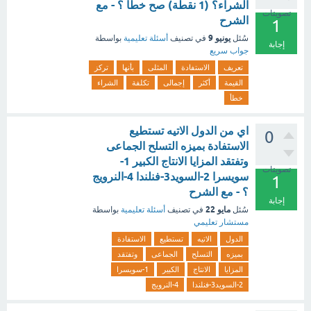
الشراء؟ (1 نقطة) صح خطأ ؟ - مع
تصويتات
الشرح
1
يونيو 9
سُئل
في تصنيف
أسئلة تعليمية
بواسطة
إجابة
جواب سريع
تعريف
الاستفادة
المثلى
بأنها
تركز
القيمة
أكثر
إجمالى
تكلفة
الشراء
خطأ
اي من الدول الاتيه تستطيع
0
الاستفادة بميزه التسلح الجماعى
وتفتقد المزايا الانتاج الكبير 1-
تصويتات
سويسرا 2-السويد3-فنلندا 4-النرويج
1
؟ - مع الشرح
إجابة
مايو 22
سُئل
في تصنيف
أسئلة تعليمية
بواسطة
مستشار تعليمي
الدول
الاتيه
تستطيع
الاستفادة
بميزه
التسلح
الجماعى
وتفتقد
المزايا
الانتاج
الكبير
1-سويسرا
2-السويد3-فنلندا
4-النرويج