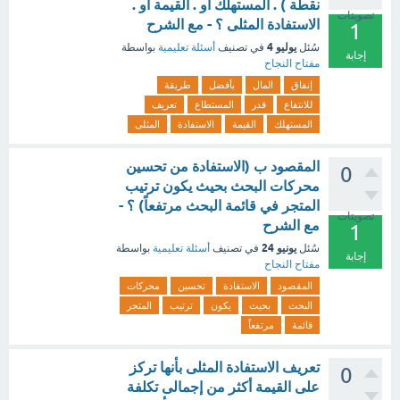
نقطة ) . المستهلك أو . القيمة أو .
تصويتات
الاستفادة المثلى ؟ - مع الشرح
1
يوليو 4
سُئل
في تصنيف
أسئلة تعليمية
بواسطة
إجابة
مفتاح النجاح
إنفاق
المال
بأفضل
طريقة
للانتفاع
قدر
المستطاع
تعريف
المستهلك
القيمة
الاستفادة
المثلى
المقصود ب (الاستفادة من تحسين
0
محركات البحث بحيث يكون ترتيب
المتجر في قائمة البحث مرتفعاً) ؟ -
تصويتات
مع الشرح
1
يونيو 24
سُئل
في تصنيف
أسئلة تعليمية
بواسطة
إجابة
مفتاح النجاح
المقصود
الاستفادة
تحسين
محركات
البحث
بحيث
يكون
ترتيب
المتجر
قائمة
مرتفعاً
تعريف الاستفادة المثلى بأنها تركز
0
على القيمة أكثر من إجمالى تكلفة