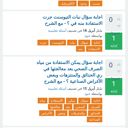
بسبب
وجود
الكلوروفيل
اجابة سؤال نبات التيوسنت جرت
0
الاستفادة منه في ؟ - مع الشرح
أبريل 16
سُئل
في تصنيف
أسئلة تعليمية
تصويتات
بواسطة
عبود
1
اجابة
سؤال
نبات
التيوسنت
جرت
إجابة
الاستفادة
منه
اجابة سؤال يمكن الاستفادة من مياه
0
الصرف الصحي بعد معالجتها في
ري الحدائق والمنتزهات وبعض
تصويتات
الأغراض الصناعية ؟ - مع الشرح
1
أبريل 15
سُئل
في تصنيف
أسئلة تعليمية
إجابة
بواسطة
عبود
اجابة
سؤال
يمكن
الاستفادة
مياه
الصرف
الصحي
بعد
معالجتها
الحدائق
والمنتزهات
وبعض
الأغراض
الصناعية