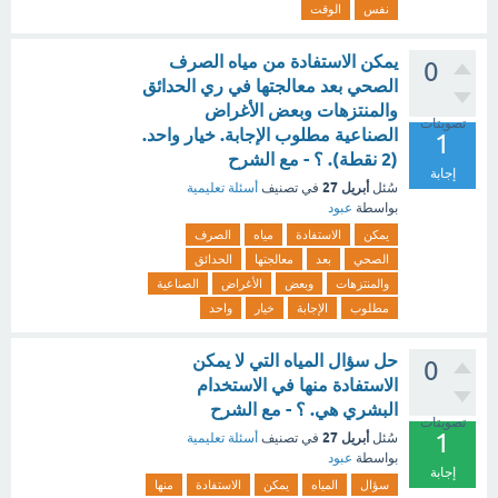
نفس
الوقت
يمكن الاستفادة من مياه الصرف
0
الصحي بعد معالجتها في ري الحدائق
والمنتزهات وبعض الأغراض
تصويتات
الصناعية مطلوب الإجابة. خيار واحد.
1
(2 نقطة). ؟ - مع الشرح
إجابة
أبريل 27
سُئل
في تصنيف
أسئلة تعليمية
بواسطة
عبود
يمكن
الاستفادة
مياه
الصرف
الصحي
بعد
معالجتها
الحدائق
والمنتزهات
وبعض
الأغراض
الصناعية
مطلوب
الإجابة
خيار
واحد
حل سؤال المياه التي لا يمكن
0
الاستفادة منها في الاستخدام
البشري هي. ؟ - مع الشرح
تصويتات
1
أبريل 27
سُئل
في تصنيف
أسئلة تعليمية
بواسطة
عبود
إجابة
سؤال
المياه
يمكن
الاستفادة
منها