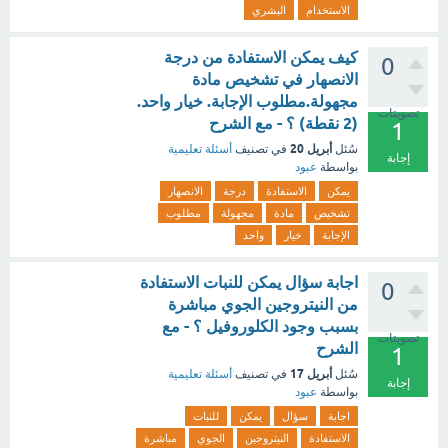
الاستخدام
البشري
كيف يمكن الاستفادة من درجة
0
الانصهار في تشخيص مادة
مجهولة.مطلوب الإجابة. خيار واحد.
تصويتات
(2 نقطة) ؟ - مع الشرح
1
أبريل 20
سُئل
في تصنيف
أسئلة تعليمية
إجابة
بواسطة
عبود
يمكن
الاستفادة
درجة
الانصهار
تشخيص
مادة
مجهولة
مطلوب
الإجابة
خيار
واحد
اجابة سؤال يمكن للنبات الاستفادة
0
من النيتروجين الجوي مباشرة
بسبب وجود الكلوروفيل ؟ - مع
تصويتات
الشرح
1
أبريل 17
سُئل
في تصنيف
أسئلة تعليمية
إجابة
بواسطة
عبود
اجابة
سؤال
يمكن
للنبات
الاستفادة
النيتروجين
الجوي
مباشرة