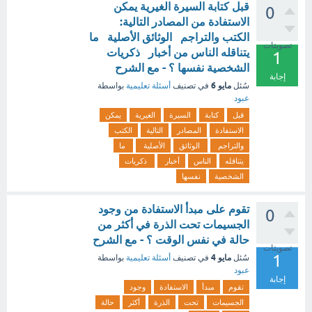
قبل كتابة السيرة الغيرية يمكن
0
الاستفادة من المصادر التالية:
الكتب والتراجم الوثائق الأصلية ما
تصويتات
يتناقله الناس من أخبار ذكريات
1
الشخصية نفسها ؟ - مع الشرح
إجابة
مايو 6
سُئل
في تصنيف
أسئلة تعليمية
بواسطة
عبود
قبل
كتابة
السيرة
الغيرية
يمكن
الاستفادة
المصادر
التالية
الكتب
والتراجم
الوثائق
الأصلية
ما
يتناقله
الناس
أخبار
ذكريات
الشخصية
نفسها
تقوم على مبدأ الاستفادة من وجود
0
الجسيمات تحت الذرة في أكثر من
حالة في نفس الوقت ؟ - مع الشرح
تصويتات
1
مايو 4
سُئل
في تصنيف
أسئلة تعليمية
بواسطة
عبود
إجابة
تقوم
مبدأ
الاستفادة
وجود
الجسيمات
تحت
الذرة
أكثر
حالة