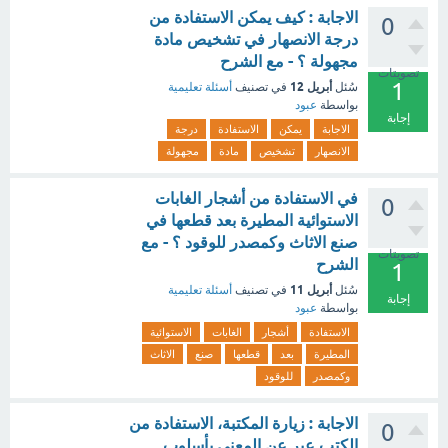
الاجابة : كيف يمكن الاستفادة من
0
درجة الانصهار في تشخيص مادة
مجهولة ؟ - مع الشرح
تصويتات
1
أبريل 12
سُئل
في تصنيف
أسئلة تعليمية
بواسطة
عبود
إجابة
الاجابة
يمكن
الاستفادة
درجة
الانصهار
تشخيص
مادة
مجهولة
في الاستفادة من أشجار الغابات
0
الاستوائية المطيرة بعد قطعها في
صنع الاثاث وكمصدر للوقود ؟ - مع
تصويتات
الشرح
1
أبريل 11
سُئل
في تصنيف
أسئلة تعليمية
إجابة
بواسطة
عبود
الاستفادة
أشجار
الغابات
الاستوائية
المطيرة
بعد
قطعها
صنع
الاثاث
وكمصدر
للوقود
الاجابة : زيارة المكتبة، الاستفادة من
0
الكتب عبر عن المعنى بأسلوب