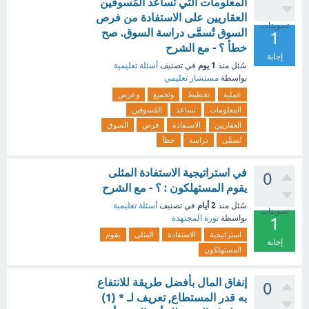
المعلومات التي تساعد المُسوقين
العقاريين على الاستفادة من فرص
تصويتات
السوق تُسمَّى دراسة السوق. صح
1
خطأ ؟ - مع الشرح
إجابة
1 يوم
سُئل
منذ
في تصنيف
أسئلة تعليمية
بواسطة
مستشار تعليمي
عملية
تخطيط
وتجميع
وعرض
المعلومات
تساعد
المُسوقين
العقاريين
الاستفادة
فرص
السوق
تُسمَّى
دراسة
خطأ
في استراتيجية الاستفادة المثلى
0
يقوم المستهلكون : ؟ - مع الشرح
2 أيام
سُئل
منذ
في تصنيف
أسئلة تعليمية
تصويتات
بواسطة
نورة المجتهدة
1
استراتيجية
الاستفادة
المثلى
يقوم
إجابة
المستهلكون
إنفاق المال بأفضل طريقة للانتفاع
0
به قدر المستطاع, تعريف لـ * (1)