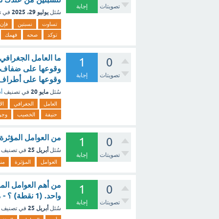
تصويتات
إجابة
يوليو 29، 2025
سُئل
في ت
تساوت
نسبتين
فإن
توكد
صحه
فهمك
ما العامل الجغرافي 
1
0
وقوعها على ضفاف وا
تصويتات
إجابة
وقوعها على أطراف 
مايو 20
سُئل
في تصنيف
أس
العامل
الجغرافي
الأ
حنيفة
الخصيب
وجو
من العوامل المؤثرة
1
0
أبريل 25
سُئل
في تصنيف
تصويتات
إجابة
العوامل
المؤثرة
منا
من أهم العوامل الم
1
0
واحد. (1 نقطة) ؟ - مع الشرح
تصويتات
إجابة
أبريل 25
سُئل
في تصنيف