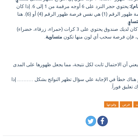
م):
يحتوي حجر النرد على 6 أوجه مرقمة من 1 إلى 6. إذا كان
الحجر غير متحيز، فإن فرصة ظهور الرقم (1) هي نفس فرصة ظهور الرقم (4) أو (6). هنا
ساوٍ
.
إذا كان لديك صندوق يحتوي على 3 كرات (حمراء، زرقاء، خضراء)
، فإن فرصة سحب أي لون منها تكون
متساوية
.
عني أن الاحتمال ثابت لكل نتيجة، مما يجعل ظهورها على المدى
او هناك خطأ في الإجابة علي سؤال تظهر النواتج بشكل ………. إذا
تعليق فورآ.
ت
فرص
وقوعها