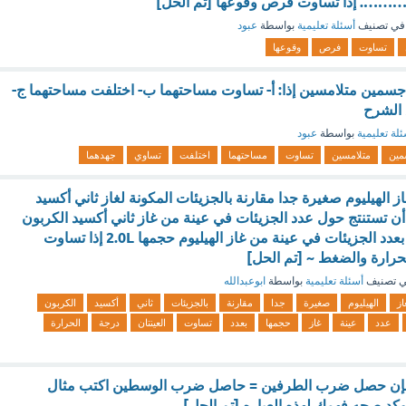
 ………. إذا تساوت فرص وقوعها [تم الحل]
في تصنيف
أسئلة تعليمية
بواسطة
عبود
تساوت
فرص
وقوعها
جسمين متلامسين إذا: أ- تساوت مساحتهما ب- اختلفت مساحتهما ج-
 الشرح
لة تعليمية
بواسطة
عبود
ين
متلامسين
تساوت
مساحتهما
اختلفت
تساوي
جهدهما
از الهيليوم صغيرة جدا مقارنة بالجزيئات المكونة لغاز ثاني أكسيد
 أن تستنتج حول عدد الجزيئات في عينة من غاز ثاني أكسيد الكربون
حجمها 2.0L مقارنة بعدد الجزيئات في عينة من غاز الهيليوم حجمها 2.0L إذا تساوت
لحرارة والضغط ~ [تم الحل]
 تصنيف
أسئلة تعليمية
بواسطة
ابوعبدالله
از
الهيليوم
صغيرة
جدا
مقارنة
بالجزيئات
ثاني
أكسيد
الكربون
عدد
عينة
غاز
حجمها
بعدد
تساوت
العينتان
درجة
الحرارة
 فإن حصل ضرب الطرفين = حاصل ضرب الوسطين اكتب مثال
كد صحه فهمك لهذه العباره [تم الحل]