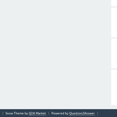
Snow Theme by
Q2A Market
Powered by
Question2Answer