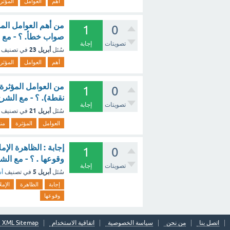
أهم
العوامل
المؤثر
من أهم العوامل الم
1
0
صواب خطأ. ؟ - مع 
تصويتات
إجابة
أبريل 23
سُئل
في تصنيف
أهم
العوامل
المؤثر
1
0
نقطة). ؟ - مع الشر
تصويتات
إجابة
أبريل 21
سُئل
في تصنيف
العوامل
المؤثرة
منا
إجابة : الظاهرة الإ
1
0
وقوعها . ؟ - مع الش
تصويتات
إجابة
أبريل 5
سُئل
في تصنيف
أس
إجابة
الظاهرة
الإملا
وقوعها
اتصل بنا
من نحن
سياسة الخصوصية
اتفاقية الاستخدام
XML Sitemap