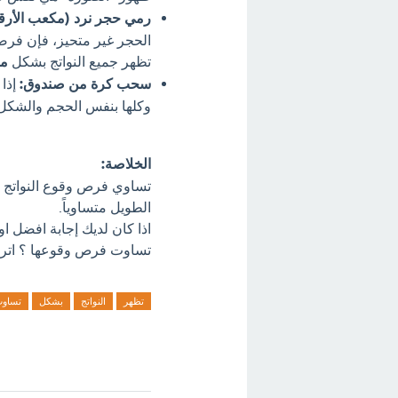
رمي حجر نرد (مكعب الأرقا
تظهر جميع النواتج بشكل
مت
سحب كرة من صندوق:
وكلها بنفس الحجم والشكل
الخلاصة:
تساوي فرص وقوع النواتج ي
الطويل متساوياً.
اذا كان لديك إجابة افضل 
تساوت فرص وقوعها ؟ اترك 
تظهر
النواتج
بشكل
تساو