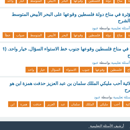
ة
مناخ
دولة
فلسطين
وقوعها
البحر
الأبيض
المتوسط
خيار
واحد
ؤثرة في مناخ دولة فلسطين وقوعها على البحر الأبيض المتوسط
الشرح
أسئلة تعليمية
بواسطة
عبود
ة
مناخ
دولة
فلسطين
وقوعها
البحر
الأبيض
المتوسط
صواب
خطأ
من العوامل المؤثرة في مناخ فلسطين وقوعها جنوب خط الاستواء السؤال. خيار واحد. (1
ح
أسئلة تعليمية
بواسطة
عبود
خ
فلسطين
وقوعها
جنوب
الاستواء
السؤال
خيار
واحد
ملائية أحب مليكي المللك سلمان بن عبد العزيز حذفت همزة ابن هو
رح
ئلة تعليمية
بواسطة
عبود
ئية
أحب
مليكي
المللك
سلمان
عبد
العزيز
حذفت
همزة
ابن
أرشيف الأسئلة التعليمية