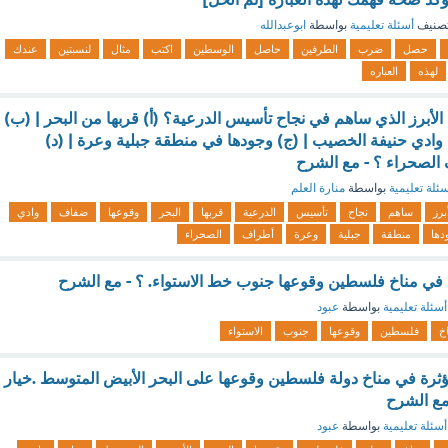
صنيف
أسئلة تعليمية
بواسطة
ابوعبدالله
حصل
ضرب
الطرفين
حاصل
الوسطين
اكتب
مثال
لنسبتين
عندك
لهذه
العباره
الأبرز الذي ساهم في نجاح تأسيس الدرعية؟ (أ) قربها من البحر | (ب)
دي حنيفة الخصيب | (ج) وجودها في منطقة جبلية وعرة | (د)
الصحراء ؟ - مع الشرح
ئلة تعليمية
بواسطة
منارة العلم
برز
ساهم
نجاح
تأسيس
الدرعية
قربها
البحر
وقوعها
ضفاف
وادي
دها
منطقة
جبلية
وعرة
أطراف
الصحراء
 في مناخ فلسطين وقوعها جنوب خط الاستواء. ؟ - مع الشرح
أسئلة تعليمية
بواسطة
عبود
خ
فلسطين
وقوعها
جنوب
الاستواء
ؤثرة في مناخ دولة فلسطين وقوعها على البحر الأبيض المتوسط .خيار
أسئلة تعليمية
بواسطة
عبود