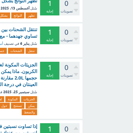
تظهر النواتج بشكل
1
0
أغسطس 13، 2025
سُئل
تصويتات
إجابة
تظهر
النواتج
بشكل
تنتقل الشحنات بين 
1
0
تساوي جهدهما - مع
تصويتات
إجابة
يناير 6
سُئل
في تصنيف
أسئ
تنتقل
الشحنات
جسم
الجزيئات المكونة لغ
1
0
الكربون. ماذا يمكن
تصويتات
إجابة
العينتان في درجة ا
سبتمبر 25، 2025
سُئل
في
الجزيئات
المكونة
لغ
يمكن
تستنتج
حول
والضغط
إذا تساوت نسبتين
1
0
لنسبتين من عندك تو