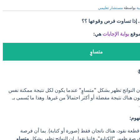
ية
بواسطة
مستشار تعليمي
 إذا تساوت فرص وقوعها ؟؟
موقع
بوابة الإجابات
هي:
متساوٍ
.
ن النواتج تظهر بشكل "متساوٍ" عندما يكون لكل نتيجة ممكنة نفس
 هناك نتيجة مفضلة أو أكثر احتمالاً من غيرها. وهذا ما يُسمى بـ
.
هوم:
طعة نقود، هناك ناتجان فقط (صورة أو كتابة). بما أن فرصة
ة ظهور "الكتابة"، فإننا نقول إن النواتج تظهر بشكل
متساوٍ
.