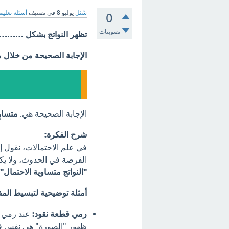
سُئل
يوليو 8
في تصنيف
أسئلة تعليم
0
تصويتات
تظهر النواتج بشكل ……….
الإجابة الصحيحة من خلال 
الإجابة الصحيحة هي:
متساوٍ
شرح الفكرة:
في علم الاحتمالات، نقول إ
الفرصة في الحدوث، ولا يكون
"النواتج متساوية الاحتمال"
أمثلة توضيحية لتبسيط المف
رمي قطعة نقود:
عند رمي ق
ظهور "الصورة" هي نفس فرص