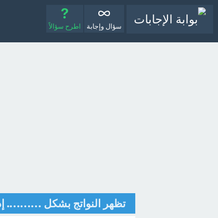
سؤال وإجابة
اطرح سؤالاً
تظهر النواتج بشكل ………. إذ