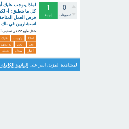
لماذا يتوجب عليك أ
1
0
كل ما ينطبق: أ- لك
تصويتات
إجابة
فرص العمل المتاحة 
استشاريين في تلك ا
مايو 22
سُئل
في تصنيف
أس
لماذا
يتوجب
عليك
تجد
أناس
لدعوتهم
أخبار
مجال
عملك
لمشاهدة المزيد، انقر على
القائمة الكاملة 