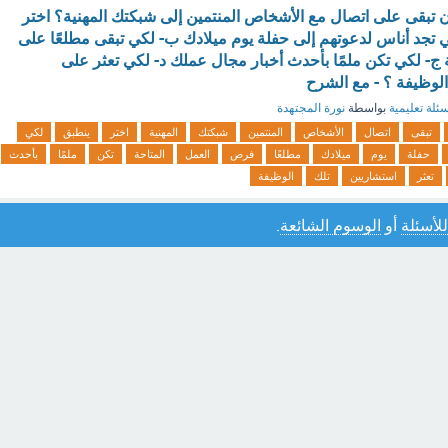
ن تبقى على اتصال مع الأشخاص المنتمين إلى شبكتك المهنية؟ اختر
ي تجد أناس لدعوتهم إلى حفلة يوم ميلادك ب- لكي تبقى مطلعًا على
ج- لكي تكن ملمًا بأحدث أخبار مجال عملك د- لكي تعثر على
لوظيفة ؟ - مع الشرح
ئلة تعليمية
بواسطة
نورة المجتهدة
تبقى
اتصال
الأشخاص
المنتمين
شبكتك
المهنية
اختر
ينطبق
لكي
حفلة
يوم
ميلادك
مطلعًا
فرص
العمل
المتاحة
تكن
ملمًا
بأحدث
تعثر
استشاريين
تلك
الوظيفة
للأسئلة
أو
الوسوم الشائعة
.