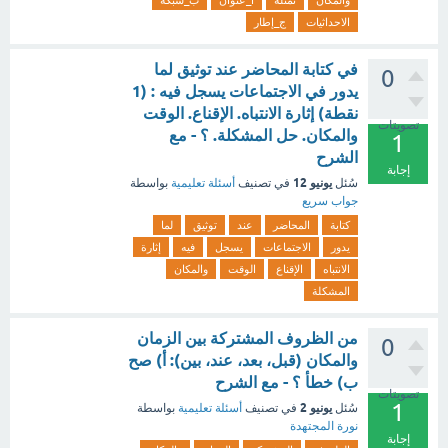
والمكان
تمثله
أ_عنوان
ب_شبكة
الاحداثيات
ج_إطار
‏في كتابة المحاضر عند توثيق لما
0
يدور في الاجتماعات يسجل فيه : (1
نقطة) إثارة الانتباه. الإقناع. الوقت
تصويتات
والمكان. حل المشكلة. ؟ - مع
1
الشرح
إجابة
يونيو 12
سُئل
في تصنيف
أسئلة تعليمية
بواسطة
جواب سريع
كتابة
المحاضر
عند
توثيق
لما
يدور
الاجتماعات
يسجل
فيه
إثارة
الانتباه
الإقناع
الوقت
والمكان
المشكلة
من الظروف المشتركة بين الزمان
0
والمكان (قبل، بعد، عند، بين): أ) صح
ب) خطأ ؟ - مع الشرح
تصويتات
1
يونيو 2
سُئل
في تصنيف
أسئلة تعليمية
بواسطة
نورة المجتهدة
إجابة