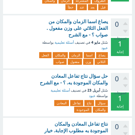
الظروف
المشتركة
الزمان
والمكان
قبل
بعد
عند
خطأ
يصاغ اسما الزمان والمكان من
0
الفعل الثلاثي على وزن مفعول .
صواب ؟ - مع الشرح
تصويتات
1
مايو 4
سُئل
في تصنيف
أسئلة تعليمية
بواسطة
عبود
إجابة
يصاغ
اسما
الزمان
والمكان
الفعل
الثلاثي
وزن
مفعول
صواب
حل سؤال نتاج تفاعل المعادن
0
والمكان الموجودة به. ؟ - مع الشرح
أبريل 23
سُئل
في تصنيف
أسئلة تعليمية
تصويتات
بواسطة
عبود
1
سؤال
نتاج
تفاعل
المعادن
إجابة
والمكان
الموجودة
نتاج تفاعل المعادن والمكان
0
الموجودة به مطلوب الإجابة. خيار