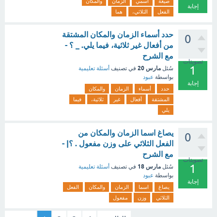
صيغة
اسمي
الزمان
والمكان
إجابة
الفعل
الثلاثي،
هما
حدد أسماء الزمان والمكان المشتقة
0
من أفعال غير ثلاثية، فيما يلي. _ ؟ -
مع الشرح
تصويتات
1
مارس 20
سُئل
في تصنيف
أسئلة تعليمية
بواسطة
عبود
إجابة
حدد
أسماء
الزمان
والمكان
المشتقة
أفعال
غير
ثلاثية،
فيما
يلي
يصاغ اسما الزمان والمكان من
0
الفعل الثلاثي على وزن مفعول . ؟| -
مع الشرح
تصويتات
1
مارس 18
سُئل
في تصنيف
أسئلة تعليمية
بواسطة
عبود
إجابة
يصاغ
اسما
الزمان
والمكان
الفعل
الثلاثي
وزن
مفعول