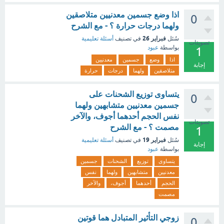
اذا وضع جسمين معدنيين متلاصقين
0
ولهما درجات حرارة ؟ - مع الشرح
فبراير 26
سُئل
في تصنيف
أسئلة تعليمية
تصويتات
بواسطة
عبود
1
اذا
وضع
جسمين
معدنيين
إجابة
متلاصقين
ولهما
درجات
حرارة
يتساوى توزيع الشحنات على
0
جسمين معدنيين متشابهين ولهما
نفس الحجم أحدهما أجوف، والآخر
تصويتات
مصمت ؟ - مع الشرح
1
فبراير 19
سُئل
في تصنيف
أسئلة تعليمية
إجابة
بواسطة
عبود
يتساوى
توزيع
الشحنات
جسمين
معدنيين
متشابهين
ولهما
نفس
الحجم
أحدهما
أجوف،
والآخر
مصمت
زوجي التأثير المتبادل هما قوتين
0