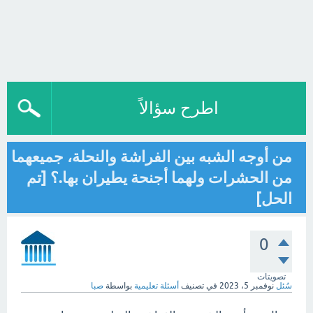
اطرح سؤالاً
من أوجه الشبه بين الفراشة والنحلة، جميعهما
من الحشرات ولهما أجنحة يطيران بها.؟ [تم
الحل]
0
تصويتات
سُئل
نوفمبر 5، 2023
في تصنيف
أسئلة تعليمية
بواسطة
صبا