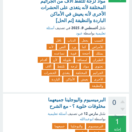
مواد لزجة تلتقط آلاف من الجراثيم
المختلفة لأنه يتغذى على الحشرات
الأخرى لأنه يعيش في الأماكن
الباردة والنظيفة [تم الحل]
أغسطس 9، 2025
سُئل
في تصنيف
أسئلة
تعليمية
بواسطة
عبود
السبب
يجعل
الذباب
ناقل
للأمراض
كما
ورد
النص
لأنه
يمتلك
أجنحة
قوية
تساعده
الطيران
لمسافة
طويلة
لأن
أقدام
تحتوي
مواد
لزجة
تلتقط
آلاف
الجراثيم
المختلفة
يتغذى
الحشرات
الأخرى
يعيش
الأماكن
الباردة
والنظيفة
البرميسيوم واليوجلينا جميعهما
0
مخلوقات خلوية ؟ - مع الشرح
مارس 12
سُئل
في تصنيف
أسئلة تعليمية
تصويتات
بواسطة
ابوعبدالله
1
البرميسيوم
واليوجلينا
جميعهما
إجابة