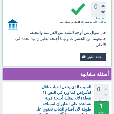
0
تصويتات
تم الرد عليه
نوفمبر 5، 2023
بواسطة
صبا
حل سؤال من أوجه الشبه بين الفراشة والنحلة،
جميعهما من الحشرات ولهما أجنحة يطيران بها. تجده في
الأعلي
أسئلة مشابهة
السبب الذي يجعل الذباب ناقل
0
للأمراض كما ورد في النص (1
نقطة) لأنه يمتلك أجنحة قوية
تصويتات
تساعده على الطيران لمسافة
1
طويلة لأن أقدام الذباب تحتوي على
إجابة