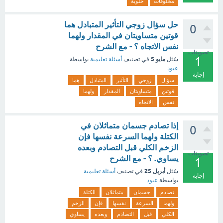
مخلوقات
خلوية
حل سؤال زوجي التأثير المتبادل هما
0
قوتين متساويتان في المقدار ولهما
نفس الاتجاه ؟ - مع الشرح
تصويتات
1
مايو 5
سُئل
في تصنيف
أسئلة تعليمية
بواسطة
عبود
إجابة
سؤال
زوجي
التأثير
المتبادل
هما
قوتين
متساويتان
المقدار
ولهما
نفس
الاتجاه
إذا تصادم جسمان متماثلان في
0
الكتلة ولهما السرعة نفسها فإن
الزخم الكلي قبل التصادم وبعده
تصويتات
يساوي. ؟ - مع الشرح
1
أبريل 25
سُئل
في تصنيف
أسئلة تعليمية
إجابة
بواسطة
عبود
تصادم
جسمان
متماثلان
الكتلة
ولهما
السرعة
نفسها
فإن
الزخم
الكلي
قبل
التصادم
وبعده
يساوي