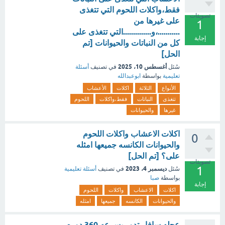
فقط،واكلات اللحوم التي تتغذى
تصويتات
على غيرها من
1
...........،و..............التي تتغذى على
إجابة
كل من النباتات والحيوانات [تم
الحل]
أغسطس 10، 2025
سُئل
في تصنيف
أسئلة
تعليمية
بواسطة
ابوعبدالله
الأنواع
الثلاثة
اكلات
الأعشاب
تتغذى
النباتات
فقط،واكلات
اللحوم
غيرها
والحيوانات
اكلات الاعشاب واكلات اللحوم
0
والحيوانات الكانسه جميعها امثله
على؟ [تم الحل]
تصويتات
1
ديسمبر 4، 2023
سُئل
في تصنيف
أسئلة تعليمية
بواسطة
صبا
إجابة
اكلات
الاعشاب
واكلات
اللحوم
والحيوانات
الكانسه
جميعها
امثله
عجله سافار تدور بسرعه 360 دوره