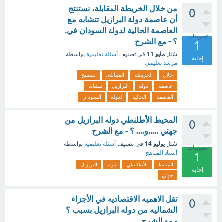
من خلال الخريطة المقابلة، نستنتج
0
أن عاصمة دولة البرازيل تتشابه مع
العاصمة الحالية لدولة السودان في.
تصويتات
؟ - مع الشرح
1
مايو 11
سُئل
في تصنيف
أسئلة تعليمية
بواسطة
إجابة
مرشد تعليمي
خلال
الخريطة
المقابلة،
نستنتج
عاصمة
دولة
البرازيل
تتشابه
العاصمة
الحالية
لدولة
السودان
المحيط الأطلنطي دوله البرازيل من
0
جهتي .....و.... ؟ - مع الشرح
يوليو 14
سُئل
في تصنيف
أسئلة تعليمية
بواسطة
تصويتات
أستاذ المناهج
1
المحيط
الأطلنطي
دوله
البرازيل
إجابة
جهتي
تقل الاهميه الاقتصاديه في الأجزاء
0
الشماليه من دوله البرازيل بسبب ؟
- مع الشرح