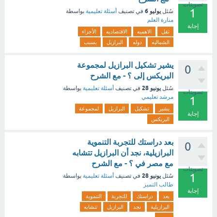
تصويتات
1
يوليو 6
سُئل
في تصنيف
أسئلة تعليمية
بواسطة
منارة العلم
إجابة
تقل
الاهميه
الاقتصاديه
الأجزاء
الشماليه
دوله
البرازيل
بسبب
يشير تشكيل البرازيل لمجموعة
0
البريكس إلى ؟ - مع الشرح
يونيو 28
سُئل
في تصنيف
أسئلة تعليمية
بواسطة
تصويتات
مرشد تعليمي
1
يشير
تشكيل
البرازيل
لمجموعة
إجابة
البريكس
بعد دراستك للتجربة التنموية
0
البرازيلية، نجد أن البرازيل تتشابه
مع مصر في ؟ - مع الشرح
تصويتات
1
يونيو 28
سُئل
في تصنيف
أسئلة تعليمية
بواسطة
طالب التميز
إجابة
بعد
دراستك
للتجربة
التنموية
البرازيلية
نجد
البرازيل
تتشابه