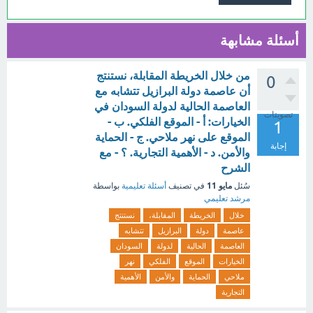
أسئلة مشابهة
من خلال الخريطة المقابلة، نستنتج
0
أن عاصمة دولة البرازيل تتشابه مع
العاصمة الحالية لدولة السودان في
تصويتات
الخيارات: أ - الموقع الفلكي. ب -
1
الموقع على نهر ملاحي. ج - الحماية
إجابة
والأمن. د - الأهمية التجارية. ؟ - مع
الشرح
مايو 11
سُئل
في تصنيف
أسئلة تعليمية
بواسطة
مرشد تعليمي
خلال
الخريطة
المقابلة،
نستنتج
عاصمة
دولة
البرازيل
تتشابه
العاصمة
الحالية
لدولة
السودان
الخيارات
الموقع
الفلكي
نهر
ملاحي
الحماية
والأمن
الأهمية
التجارية