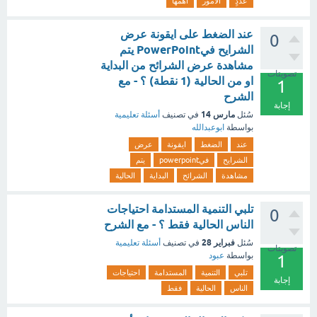
عددٍ
الأمور
أهمها
عند الضغط على ايقونة عرض
0
الشرايح فيPowerPoint يتم
مشاهدة عرض الشرائح من البداية
تصويتات
او من الحالية (1 نقطة) ؟ - مع
1
الشرح
إجابة
مارس 14
سُئل
في تصنيف
أسئلة تعليمية
بواسطة
ابوعبدالله
عند
الضغط
ايقونة
عرض
الشرايح
فيpowerpoint
يتم
مشاهدة
الشرائح
البداية
الحالية
تلبي التنمية المستدامة احتياجات
0
الناس الحالية فقط ؟ - مع الشرح
فبراير 28
سُئل
في تصنيف
أسئلة تعليمية
تصويتات
بواسطة
عبود
1
تلبي
التنمية
المستدامة
احتياجات
إجابة
الناس
الحالية
فقط