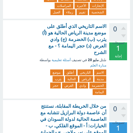
الإنجازات
الأخيرة
المراسلات
الشخصية
تقييم
زملاء
العمل
الاسم التاريخي الذي أطلق على
0
موضع مدينة الرياض الحالية هو (أ)
يثرب (ب) الخضرمة (ج) وادي
تصويتات
العرض (د) حجر اليمامة ؟ - مع
1
الشرح
إجابة
مايو 20
سُئل
في تصنيف
أسئلة تعليمية
بواسطة
منارة العلم
الاسم
التاريخي
أطلق
موضع
مدينة
الرياض
الحالية
يثرب
الخضرمة
وادي
العرض
حجر
اليمامة
من خلال الخريطة المقابلة، نستنتج
0
أن عاصمة دولة البرازيل تتشابه مع
العاصمة الحالية لدولة السودان في
تصويتات
الخيارات: أ - الموقع الفلكي. ب -
1
الموقع على نهر ملاحي. ج - الحماية