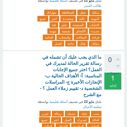
مايو 22
سُئل
في تصنيف
أسئلة تعليمية
بواسطة
طالب التميز
يمكنك
تفعل
للمحافظة
مهاراتك
المهنية
عالية
ومتجددة
اختر
جميع
الإجابات
الصحيحة
تعلم
لغة
جديدة
الالتحاق
بجمعية
مهنية
قراءة
المقالات
والمجلات
الحالية
مجالك
هناك
حاجة
للعمل
ما الذي يجب عليك أن تشمله في
0
رسالة تقرير الحالة لمديرك في
العمل؟ اختر جميع الإجابات
تصويتات
المناسبة: أ- الأهداف الحالية ب-
1
الإنجازات الأخيرة ج- المراسلات
إجابة
الشخصية د- تقييم زملاء العمل ؟ -
مع الشرح
مايو 22
سُئل
في تصنيف
أسئلة تعليمية
بواسطة
معلمة الأجيال
يجب
عليك
تشمله
رسالة
تقرير
الحالة
لمديرك
العمل
اختر
جميع
الإجابات
المناسبة
الأهداف
الحالية