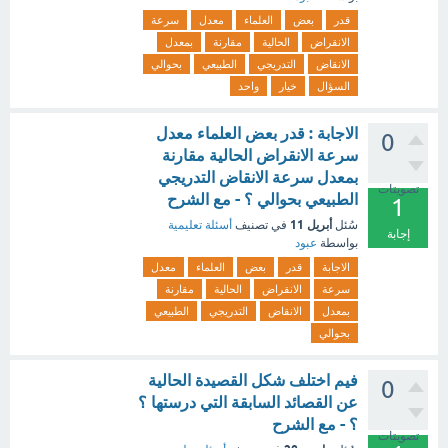
قدر
بعض
العلماء
معدل
سرعة
الانقراض
الحالية
مقارنة
بمعدل
الانقاض
التدريجي
الطبيعي
بحوالي
السؤال
خيار
واحد
الاجابة : قدر بعض العلماء معدل
0
سرعة الانقراض الحالية مقارنة
بمعدل سرعة الانقاض التدريجي
تصويتات
الطبيعي بحوالي ؟ - مع الشرح
1
أبريل 11
سُئل
في تصنيف
أسئلة تعليمية
إجابة
بواسطة
عبود
الاجابة
قدر
بعض
العلماء
معدل
سرعة
الانقراض
الحالية
مقارنة
بمعدل
الانقاض
التدريجي
الطبيعي
بحوالي
فيم اختلف شكل القصيدة الحالية
0
عن القصائد السابقة التي درستها ؟
؟ - مع الشرح
تصويتات