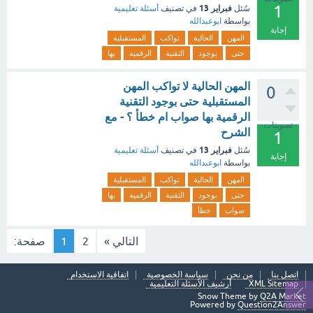
1
فبراير 13
سُئل
في تصنيف
أسئلة تعليمية
بواسطة
ابوعبدالله
إجابة
المهن
الحالية
تواكب
المستقبلية
حتى
بوجود
التقنية
الرقمية
بها
المهن الحالية لا تواكب المهن
0
المستقبلية حتى بوجود التقنية
الرقمية بها صواب ام خطأ ؟ - مع
تصويتات
الشرح
1
فبراير 13
سُئل
في تصنيف
أسئلة تعليمية
إجابة
بواسطة
ابوعبدالله
المهن
الحالية
تواكب
المستقبلية
حتى
بوجود
التقنية
الرقمية
بها
صواب
خطأ
التالي »
2
1
صفحة:
اتصل بنا
من نحن
سياسة الخصوصية
اتفاقية الاستخدام
XML Sitemap
أرشيف الأسئلة التعليمية
Snow Theme by
Q2A Market
Powered by
Question2Answer