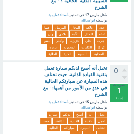
السببية الكلية الحالية ؟ - مع
الشرح
مارس 17
سُئل
في تصنيف
أسئلة تعليمية
بواسطة
ابوعبدالله
حدد
علاقة
المجاز
المرسل
فيما
تحته
البدائل
الآتية
بلادي
وإن
جارت
علي
عزيزة،
وأهلي
ضنوا
كرامًا
الكلمات
المحورية
عزيزة
المحلية
السببية
الكلية
الحالية
تخيل أنه أصبح لديكم سيارة تعمل
0
بتقنية القيادة الذاتية، حيث تختلف
هذه السيارة عن سيارتكم الحالية
تصويتات
في عددٍ من الأمور من أهمها: - مع
1
الشرح
إجابة
مارس 15
سُئل
في تصنيف
أسئلة تعليمية
بواسطة
ابوعبدالله
تخيل
أنه
أصبح
لديكم
سيارة
تعمل
بتقنية
القيادة
الذاتية،
حيث
تختلف
السيارة
سيارتكم
الحالية