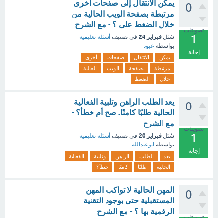
يمكن الانتقال إلى صفحات أخرى
0
مرتبطة بصفحة الويب الحالية من
خلال الضغط على ؟ - مع الشرح
تصويتات
1
فبراير 24
سُئل
في تصنيف
أسئلة تعليمية
بواسطة
عبود
إجابة
يمكن
الانتقال
صفحات
أخرى
مرتبطة
بصفحة
الويب
الحالية
خلال
الضغط
يعد الطلب الراهن وتلبية الفعالية
0
الحالية طلبًا كامنًا. صح أم خطأ؟ -
مع الشرح
تصويتات
1
فبراير 20
سُئل
في تصنيف
أسئلة تعليمية
بواسطة
ابوعبدالله
إجابة
يعد
الطلب
الراهن
وتلبية
الفعالية
الحالية
طلبًا
كامنًا
خطأ؟
المهن الحالية لا تواكب المهن
0
المستقبلية حتى بوجود التقنية
الرقمية بها ؟ - مع الشرح
تصويتات