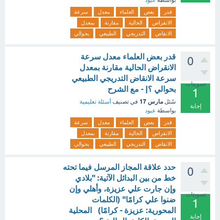
بواسطة
عبود
قدر
بعض
العلماء
معدل
سرعة
الانقراض
الحالية
مقارنة
بمعدل
الانقاض
التدريجي
الطبيعي
بحوالي
قدر بعض العلماء معدل سرعة
0
الانقراض الحالية مقارنة بمعدل
سرعة الانقاض التدريجي الطبيعي
تصويتات
بحوالي ؟| - مع الشرح
1
مارس 17
سُئل
في تصنيف
أسئلة تعليمية
إجابة
بواسطة
عبود
قدر
بعض
العلماء
معدل
سرعة
الانقراض
الحالية
مقارنة
بمعدل
الانقاض
التدريجي
الطبيعي
بحوالي
حدد علاقة المجاز المرسل فيما تحته
0
خط من بين البدائل الآتية: "بلادي
وإن جارت علي عزيزة، وأهلي وإن
تصويتات
ضنوا علي كرامًا" (الكلمات
1
المحورية: عزيزة - كرامًا) المحلية
إجابة