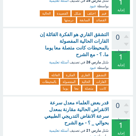
1
مارس 28
سُئل
في تصنيف
أسئلة تعليمية
بواسطة
عبود
إجابة
فيم
اختلف
شكل
القصيدة
الحالية
القصائد
السابقة
درستها
التشقق القاري هو الفكرة القائلة إن
0
القارات الحالية المفصولة
بالمحيطات كانت متصلة معا يوما
تصويتات
ما. ؟ - مع الشرح
1
مارس 26
سُئل
في تصنيف
أسئلة تعليمية
إجابة
بواسطة
عبود
التشقق
القاري
الفكرة
القائلة
القارات
الحالية
المفصولة
بالمحيطات
كانت
متصلة
معا
يوما
قدر بعض العلماء معدل سرعة
0
الانقراض الحالية مقارنة بمعدل
سرعة الانقاض التدريجي الطبيعي
تصويتات
بحوالي _ ؟ - مع الشرح
1
مارس 21
سُئل
في تصنيف
أسئلة تعليمية
إجابة