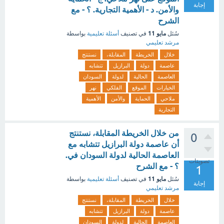
إجابة
والأمن. د - الأهمية التجارية. ؟ - مع
الشرح
مايو 11
سُئل
في تصنيف
أسئلة تعليمية
بواسطة
مرشد تعليمي
خلال
الخريطة
المقابلة،
نستنتج
عاصمة
دولة
البرازيل
تتشابه
العاصمة
الحالية
لدولة
السودان
الخيارات
الموقع
الفلكي
نهر
ملاحي
الحماية
والأمن
الأهمية
التجارية
من خلال الخريطة المقابلة، نستنتج
0
أن عاصمة دولة البرازيل تتشابه مع
العاصمة الحالية لدولة السودان في.
تصويتات
؟ - مع الشرح
1
مايو 11
سُئل
في تصنيف
أسئلة تعليمية
بواسطة
إجابة
مرشد تعليمي
خلال
الخريطة
المقابلة،
نستنتج
عاصمة
دولة
البرازيل
تتشابه
العاصمة
الحالية
لدولة
السودان