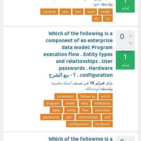
بواسطة
عبود
إجابة
machine
new
test
used
model
etc
car
Which of the following is a
0
component of an enterprise
data model: Program
تصويتات
execution flow . Entity types
1
and relationships . User
إجابة
passwords . Hardware
configuration . ؟ - مع الشرح
فبراير 19
سُئل
في تصنيف
أسئلة تعليمية
بواسطة
ابوعبدالله
component
following
which
program
model
data
enterprise
types
entity
flow
execution
passwords
user
relationships
and
configuration
hardware
Which of the following is a