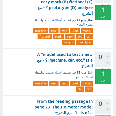
easy mark (B) fictional (C)
تصويتات
prototype (D) analyze ؟ - مع
1
الشرح
إجابة
مايو 12
سُئل
في تصنيف
أسئلة تعليمية
بواسطة
مفتاح النجاح
machine
new
test
used
model
fictional
mark
easy
etc
car
analyze
prototype
A "model used to test a new
0
machine, car, etc." is a: ؟ - مع
الشرح
تصويتات
1
مايو 12
سُئل
في تصنيف
أسئلة تعليمية
بواسطة
أستاذ المناهج
إجابة
machine
new
test
used
model
etc
car
From the reading passage in
0
page 23 The six-meter model
is of a . ؟ - مع الشرح
تصويتات