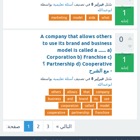
فبراير 8
سُئل
في تصنيف
أسئلة تعليمية
بواسطة
تصويتات
ابوعبدالله
1
marketing
model
aida
what
إجابة
A company that allows others
0
to use its brand and business
model is called a ...... a)
تصويتات
Corporation b) Franchise c)
1
Partnership d) Cooperative ؟
إجابة
- مع الشرح
فبراير 8
سُئل
في تصنيف
أسئلة تعليمية
بواسطة
ابوعبدالله
others
allows
that
company
business
and
brand
its
use
corporation
called
model
cooperative
partnership
franchise
التالي »
3
2
1
صفحة: