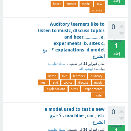
إجابة
heart
human
model
saw
science
Auditory learners like to
0
listen to music, discuss topics
and hear.............. a.
تصويتات
experiments b. sites c.
1
explanations d.model ؟ - مع
إجابة
الشرح
فبراير 28
سُئل
في تصنيف
أسئلة تعليمية
بواسطة
ابوعبدالله
listen
like
learners
auditory
hear
and
topics
discuss
music
explanations
sites
experiments
model
a model used to test a new
0
machine , car , etc . ؟ - مع
الشرح
تصويتات
1
فبراير 26
سُئل
في تصنيف
أسئلة تعليمية