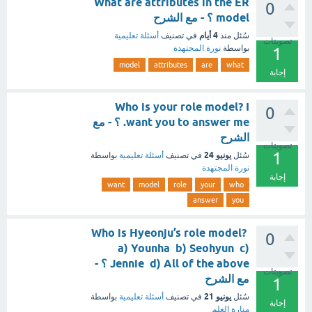
What are attributes in the ER
0
model ؟ - مع الشرح
4 أيام
سُئل
منذ
في تصنيف
أسئلة تعليمية
تصويتات
بواسطة
نورة المجتهدة
1
model
attributes
are
what
إجابة
Who is your role model? I
0
want you to answer me. ؟ - مع
الشرح
تصويتات
1
يونيو 24
سُئل
في تصنيف
أسئلة تعليمية
بواسطة
نورة المجتهدة
إجابة
want
model
role
your
who
answer
you
Who is Hyeonju’s role model?
0
a) Younha b) Seohyun c)
Jennie d) All of the above ؟ -
تصويتات
مع الشرح
1
يونيو 21
سُئل
في تصنيف
أسئلة تعليمية
بواسطة
إجابة
منارة العلم