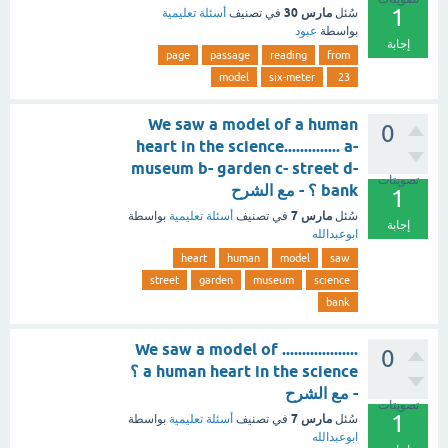
1
مارس 30
سُئل
في تصنيف
أسئلة تعليمية
بواسطة
عبود
إجابة
page
passage
reading
from
model
six-meter
23
We saw a model of a human
0
heart in the science.............. a-
museum b- garden c- street d-
تصويتات
bank ؟ - مع الشرح
1
مارس 7
سُئل
في تصنيف
أسئلة تعليمية
بواسطة
إجابة
ابوعبدالله
heart
human
model
saw
street
garden
museum
science
bank
................... We saw a model of
0
a human heart in the science ؟
- مع الشرح
تصويتات
1
مارس 7
سُئل
في تصنيف
أسئلة تعليمية
بواسطة
ابوعبدالله