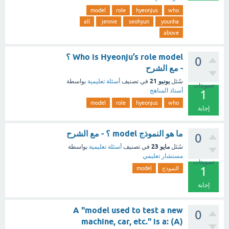
model
role
hyeonjus
who
all
jennie
seohyun
younha
above
Who is Hyeonju’s role model ؟
0
- مع الشرح
يونيو 21
سُئل
في تصنيف
أسئلة تعليمية
بواسطة
تصويتات
أستاذ المناهج
1
model
role
hyeonjus
who
إجابة
ما هو النموذج model ؟ - مع الشرح
0
مايو 23
سُئل
في تصنيف
أسئلة تعليمية
بواسطة
مستشار تعليمي
تصويتات
1
النموذج
model
إجابة
A "model used to test a new
0
machine, car, etc." is a: (A)