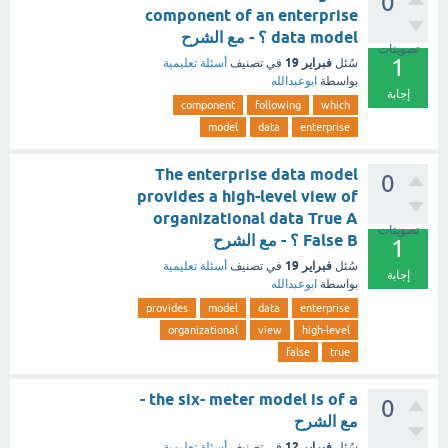
0
component of an enterprise
data model ؟ - مع الشرح
تصويتات
1
فبراير 19
سُئل
في تصنيف
أسئلة تعليمية
بواسطة
ابوعبدالله
إجابة
component
following
which
model
data
enterprise
The enterprise data model
0
provides a high-level view of
organizational data True A
تصويتات
False B ؟ - مع الشرح
1
فبراير 19
سُئل
في تصنيف
أسئلة تعليمية
إجابة
بواسطة
ابوعبدالله
provides
model
data
enterprise
organizational
view
high-level
false
true
the six- meter model is of a -
0
مع الشرح
فبراير 12
سُئل
في تصنيف
أسئلة تعليمية