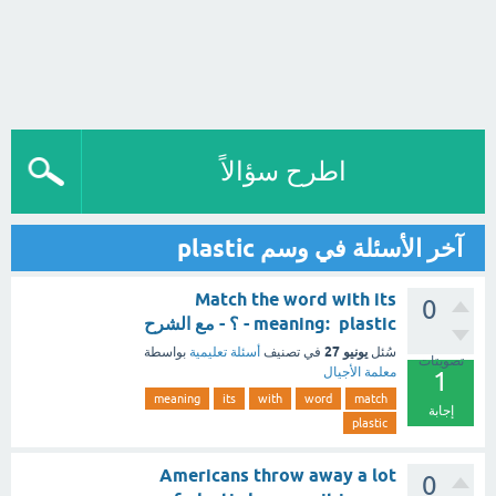
اطرح سؤالاً
آخر الأسئلة في وسم plastic
Match the word with its
0
meaning: plastic - ؟ - مع الشرح
يونيو 27
سُئل
في تصنيف
أسئلة تعليمية
بواسطة
تصويتات
معلمة الأجيال
1
meaning
its
with
word
match
إجابة
plastic
Americans throw away a lot
0