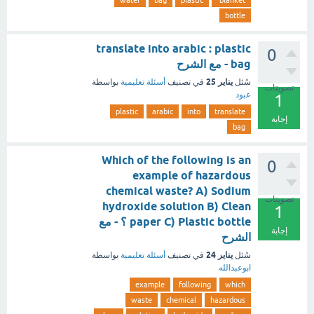
water
bag
plastic
blanket
bottle
translate into arabic : plastic
0
bag - مع الشرح
يناير 25
سُئل
في تصنيف
أسئلة تعليمية
بواسطة
تصويتات
عبود
1
plastic
arabic
into
translate
إجابة
bag
Which of the following is an
0
example of hazardous
chemical waste? A) Sodium
تصويتات
hydroxide solution B) Clean
1
paper C) Plastic bottle ؟ - مع
إجابة
الشرح
يناير 24
سُئل
في تصنيف
أسئلة تعليمية
بواسطة
ابوعبدالله
example
following
which
waste
chemical
hazardous