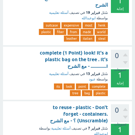
1
الشرح
إجابة
فبراير 19
سُئل
في تصنيف
أسئلة تعليمية
بواسطة
ابوعبدالله
suitcase
expensive
most
henk
plastic
fiber
from
made
world
leather
italian
steal
complete (1 Point) look! It's a
0
plastic bag on the tree . it's
.............i - مع الشرح
تصويتات
1
فبراير 13
سُئل
في تصنيف
أسئلة تعليمية
بواسطة
عبود
إجابة
its
look
point
complete
tree
bag
plastic
to reuse - plastic - Don't
0
forget - containers.
(Unscramble) ؟ - مع الشرح
تصويتات
1
فبراير 7
سُئل
في تصنيف
أسئلة تعليمية
بواسطة
ابوعبدالله