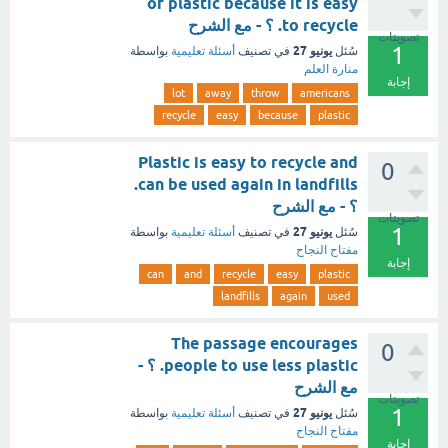
of plastic because it is easy
to recycle. ؟ - مع الشرح
تصويتات
1
يونيو 27
سُئل
في تصنيف
أسئلة تعليمية
بواسطة
منارة العلم
إجابة
lot
away
throw
americans
recycle
easy
because
plastic
Plastic is easy to recycle and
0
can be used again in landfills.
؟ - مع الشرح
تصويتات
1
يونيو 27
سُئل
في تصنيف
أسئلة تعليمية
بواسطة
مفتاح النجاح
إجابة
can
and
recycle
easy
plastic
landfills
again
used
The passage encourages
0
people to use less plastic. ؟ -
مع الشرح
تصويتات
1
يونيو 27
سُئل
في تصنيف
أسئلة تعليمية
بواسطة
مفتاح النجاح
إجابة