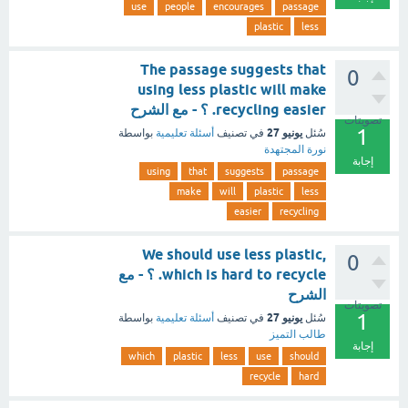
use
people
encourages
passage
plastic
less
The passage suggests that
0
using less plastic will make
recycling easier. ؟ - مع الشرح
تصويتات
1
يونيو 27
سُئل
في تصنيف
أسئلة تعليمية
بواسطة
نورة المجتهدة
إجابة
using
that
suggests
passage
make
will
plastic
less
easier
recycling
We should use less plastic,
0
which is hard to recycle. ؟ - مع
الشرح
تصويتات
1
يونيو 27
سُئل
في تصنيف
أسئلة تعليمية
بواسطة
طالب التميز
إجابة
which
plastic
less
use
should
recycle
hard