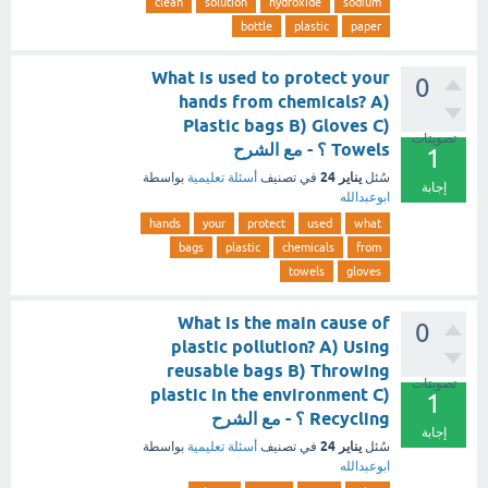
clean
solution
hydroxide
sodium
bottle
plastic
paper
What is used to protect your
0
hands from chemicals? A)
Plastic bags B) Gloves C)
تصويتات
Towels ؟ - مع الشرح
1
يناير 24
سُئل
في تصنيف
أسئلة تعليمية
بواسطة
إجابة
ابوعبدالله
hands
your
protect
used
what
bags
plastic
chemicals
from
towels
gloves
What is the main cause of
0
plastic pollution? A) Using
reusable bags B) Throwing
تصويتات
plastic in the environment C)
1
Recycling ؟ - مع الشرح
إجابة
يناير 24
سُئل
في تصنيف
أسئلة تعليمية
بواسطة
ابوعبدالله