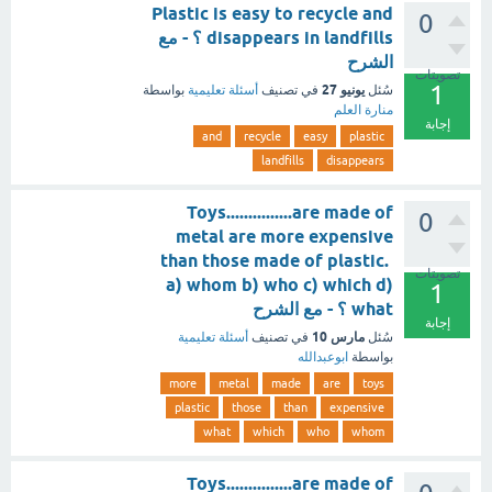
Plastic is easy to recycle and
0
disappears in landfills ؟ - مع
الشرح
تصويتات
1
يونيو 27
سُئل
في تصنيف
أسئلة تعليمية
بواسطة
منارة العلم
إجابة
and
recycle
easy
plastic
landfills
disappears
Toys...............are made of
0
metal are more expensive
than those made of plastic.
تصويتات
a) whom b) who c) which d)
1
what ؟ - مع الشرح
إجابة
مارس 10
سُئل
في تصنيف
أسئلة تعليمية
بواسطة
ابوعبدالله
more
metal
made
are
toys
plastic
those
than
expensive
what
which
who
whom
Toys...............are made of