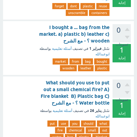
إجابة
forget
dont
plastic
reuse
unscramble
containers
I bought a ... bag from the
0
market. a) plastic b) leather c)
wooden ؟ - مع الشرح
تصويتات
1
فبراير 1
سُئل
في تصنيف
أسئلة تعليمية
بواسطة
ابوعبدالله
إجابة
market
from
bag
bought
wooden
leather
plastic
What should you use to put
0
out a small chemical fire? A)
Fire blanket B) Plastic bag C)
تصويتات
Water bottle ؟ - مع الشرح
1
يناير 26
سُئل
في تصنيف
أسئلة تعليمية
بواسطة
إجابة
ابوعبدالله
put
use
you
should
what
fire
chemical
small
out