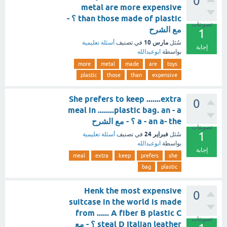
0
metal are more expensive
than those made of plastic ؟ -
تصويتات
مع الشرح
1
مارس 10
سُئل
في تصنيف
أسئلة تعليمية
إجابة
بواسطة
ابوعبدالله
more
metal
made
are
toys
plastic
those
than
expensive
She prefers to keep .......extra
0
meal in ........plastic bag. an - a
a - an a- the ؟ - مع الشرح
تصويتات
1
فبراير 24
سُئل
في تصنيف
أسئلة تعليمية
بواسطة
ابوعبدالله
إجابة
meal
extra
keep
prefers
she
bag
plastic
Henk the most expensive
0
suitcase in the world is made
from ...... A fiber B plastic C
تصويتات
steal D Italian leather ؟ - مع