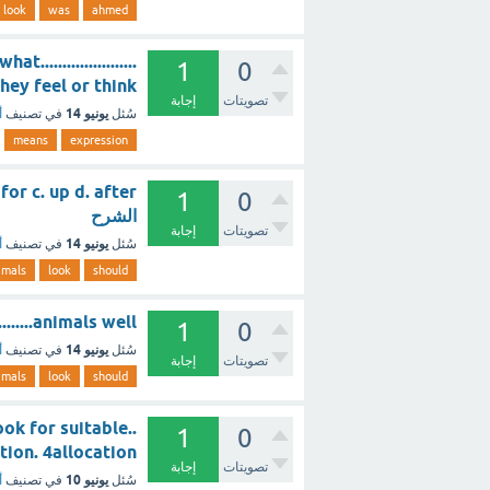
look
was
ahmed
ng what
1
0
they feel or think ؟ - مع الشر
تصويتات
إجابة
يونيو 14
سُئل
في تصنيف
أ
means
expression
1
0
الشرح
تصويتات
إجابة
يونيو 14
سُئل
في تصنيف
أ
imals
look
should
...............animals well
1
0
يونيو 14
سُئل
في تصنيف
أ
تصويتات
إجابة
imals
look
should
ook for suitable..
1
0
lteration. 4allocation
تصويتات
إجابة
يونيو 10
سُئل
في تصنيف
أ