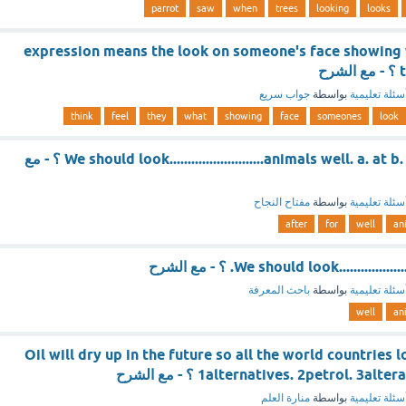
parrot
saw
when
trees
looking
looks
......................expression means the look on someone's face showi
ح
سئلة تعليمية
بواسطة
جواب سريع
think
feel
they
what
showing
face
someones
look
We should look..........................animals well. a. at b. for c. up d. after ؟ - مع
سئلة تعليمية
بواسطة
مفتاح النجاح
after
for
well
an
We should look............ ؟ - مع الشرح
سئلة تعليمية
بواسطة
باحث المعرفة
well
an
Oil will dry up in the future so all the world countries l
1alternatives. 2petrol. 3a ؟ - مع الشرح
سئلة تعليمية
بواسطة
منارة العلم