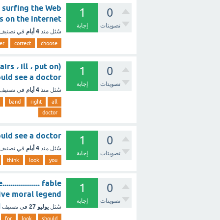
1
0
hings on the internet
تصويتات
إجابة
4 أيام
سُئل
منذ
في تصنيف
er
correct
choose
1
0
should see a doctor. ؟ - مع 
تصويتات
إجابة
4 أيام
سُئل
منذ
في تصنيف
band
right
all
doctor
 you should see a doctor
1
0
4 أيام
سُئل
منذ
في تصنيف
تصويتات
إجابة
think
look
you
............. fable
1
0
narrative moral legend ؟ 
تصويتات
إجابة
يوليو 27
سُئل
في تصنيف
أ
for
look
should