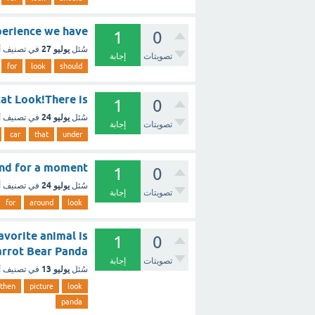
in every experience we have
1
0
يوليو 27
سُئل
في تصنيف
أ
تصويتات
إجابة
for
look
should
s it a cat Look!There is
1
0
يوليو 24
سُئل
في تصنيف
أ
تصويتات
إجابة
car
that
under
Look around for a moment
1
0
يوليو 24
سُئل
في تصنيف
أ
تصويتات
إجابة
for
around
look
avorite animal is
1
0
Lion Parrot Bear Panda ؟ 
تصويتات
إجابة
يوليو 13
سُئل
في تصنيف
أ
then
picture
look
panda