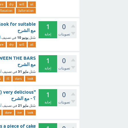
ure
dry
will
oil
llocation
3alteration
1
0
مع الشرح
تصويتات
إجابة
يونيو 10
سُئل
في تصنيف
أ
ure
dry
will
oil
1
0
مع الشرح
تصويتات
إجابة
مايو 31
سُئل
في تصنيف
أس
s
ill
stars
look
b) very delicious
1
0
؟ - مع الشرح
تصويتات
إجابة
مايو 21
سُئل
في تصنيف
أس
done
ive
look
t! It was a piece of cake