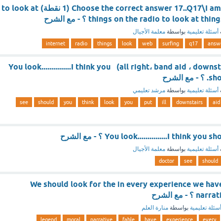
Choose the correct answer 17..Q17\I am surfing the Web (1 نقطة) to look at
things on the radio to look at t ؟ - مع الشرح
أسئلة تعليمية
بواسطة
معلمة الأجيال
internet
radio
things
look
web
surfing
q17
answ
(all right، band aid ، downstairs ، ill ، put on) You look...............I think you
الشرح
أسئلة تعليمية
بواسطة
مرشد تعليمي
see
should
you
think
look
you
put
ill
downstairs
aid
You look...............I think ؟ - مع الشرح
أسئلة تعليمية
بواسطة
معلمة الأجيال
doctor
see
should
We should look for the in every experience we have......
- مع الشرح
سئلة تعليمية
بواسطة
منارة العلم
legend
moral
narrative
fable
have
experience
every