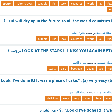
2petrol
1alternatives
suitable
for
look
countries
world
all
fut
4a
Oil will dry up in the future so all the world countries look for suitable.. ؟ -
سئلة تعليمية
بواسطة
منارة العلم
suitable
for
look
countries
world
all
fut
LOOK AT THE STARS ILL KISS YOU AGAIN BETWEEN THE BARS ترجمة ؟ -
ئلة تعليمية
بواسطة
منارة العلم
kis
you
again
between
bars
ترجمة
"Look! I've done it! It was a piece of cake." . (a) very easy (
ئلة تعليمية
بواسطة
أستاذ المناهج
delicious
easy
very
cake
piece
was
Look! I've done i." . ؟ - مع الشرح