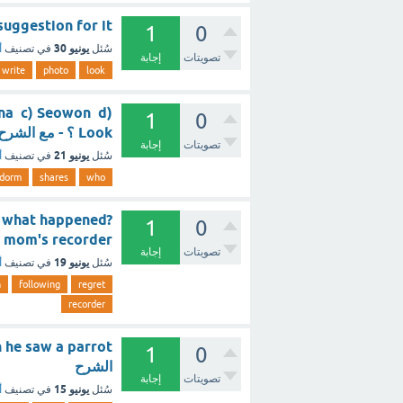
te a suggestion for it
1
0
يونيو 30
سُئل
في تصنيف
أ
تصويتات
إجابة
write
photo
look
na c) Seowon d)
1
0
Look ؟ - مع الشرح
تصويتات
إجابة
يونيو 21
سُئل
في تصنيف
أ
dorm
shares
who
d, what happened?
1
0
-..................ecorder
تصويتات
إجابة
يونيو 19
سُئل
في تصنيف
أ
n
following
regret
recorder
1
0
الشرح
تصويتات
إجابة
يونيو 15
سُئل
في تصنيف
أ