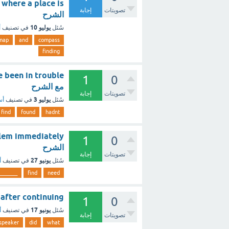
تصويتات
إجابة
الشرح
يوليو 10
سُئل
في تصنيف
أ
map
and
compass
finding
1
0
مع الشرح
تصويتات
إجابة
يوليو 3
سُئل
في تصنيف
أس
find
found
hadnt
1
0
الشرح
تصويتات
إجابة
يونيو 27
سُئل
في تصنيف
أ
_______
find
need
 find after continuing
1
0
يونيو 17
سُئل
في تصنيف
أ
تصويتات
إجابة
speaker
did
what