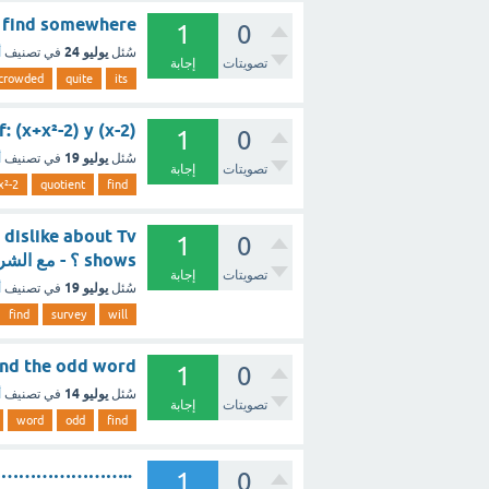
can we find somewhere
1
0
يوليو 24
سُئل
في تصنيف
أ
تصويتات
إجابة
crowded
quite
its
ient of: (x+x²-2) y (x-2
1
0
يوليو 19
سُئل
في تصنيف
أ
تصويتات
إجابة
x²-2
quotient
find
d dislike about Tv
1
0
shows ؟ - مع الشرح
تصويتات
إجابة
يوليو 19
سُئل
في تصنيف
أ
find
survey
will
Find the odd word (1 نقطة) cow turtles dolphin ؟ - مع
1
0
يوليو 14
سُئل
في تصنيف
أ
تصويتات
إجابة
word
odd
find
…………………………..
1
0