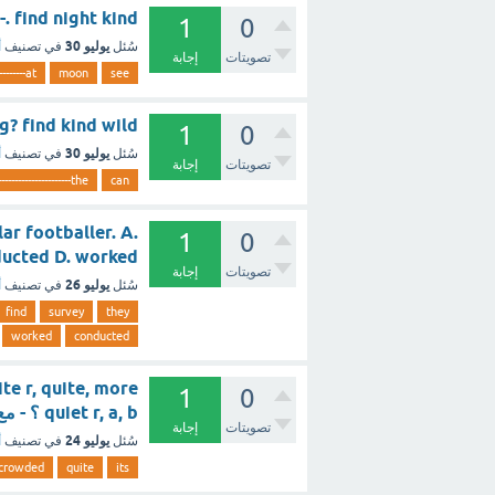
-------. find night kind
1
0
يوليو 30
سُئل
في تصنيف
أ
تصويتات
إجابة
at----------------------
moon
see
the bag? find kind wild
1
0
يوليو 30
سُئل
في تصنيف
أ
تصويتات
إجابة
--------------------the
can
lar footballer. A.
1
0
C. conducted D. worked
تصويتات
إجابة
يوليو 26
سُئل
في تصنيف
أ
find
survey
they
worked
conducted
te r, quite, more
1
0
quiet r, a, b ؟ - مع الشرح
تصويتات
إجابة
يوليو 24
سُئل
في تصنيف
أ
crowded
quite
its