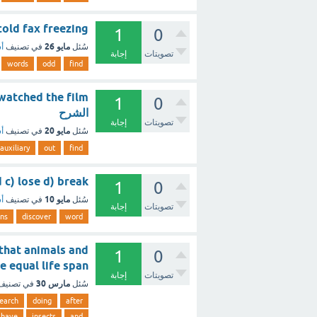
ds.3-cold fax freezing
1
0
مايو 26
سُئل
في تصنيف
أس
تصويتات
إجابة
words
odd
find
1
0
الشرح
تصويتات
إجابة
مايو 20
سُئل
في تصنيف
أس
auxiliary
out
find
find c) lose d) break
1
0
مايو 10
سُئل
في تصنيف
أس
تصويتات
إجابة
ns
discover
word
 that animals and
1
0
ects have equal life span
تصويتات
إجابة
مارس 30
سُئل
في تصني
earch
doing
after
have
insects
and