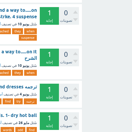
d a way to.....on
1
0
ect. 3strke. 4 suspense
تصويتات
إجابة
يونيو 10
سُئل
في تصنيف
أ
eached
they
when
suspense
1
0
الشرح
تصويتات
إجابة
يونيو 10
سُئل
في تصنيف
أ
eached
they
when
ترجمه try to find dresses ؟ - مع الشرح
1
0
يونيو 4
سُئل
في تصنيف
أس
تصويتات
إجابة
ترجمه
try
find
 words. 1- dry hot ball
1
0
مايو 26
سُئل
في تصنيف
أس
تصويتات
إجابة
words
odd
find