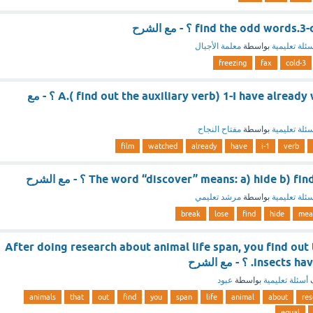
find the odd wor ؟ - مع الشرح
ئلة تعليمية
بواسطة
معلمة الأجيال
freezing
fax
3-cold
A.( find out the auxiliary verb) 1-I have already watched the film ؟ - مع
ئلة تعليمية
بواسطة
مفتاح النجاح
film
watched
already
have
1-i
verb
The word “discover” means: a) hide b)  ؟ - مع الشرح
ئلة تعليمية
بواسطة
مرشد تعليمي
break
lose
find
hide
mea
After doing research about animal life span, you find out
ins. ؟ - مع الشرح
ف
أسئلة تعليمية
بواسطة
عبود
animals
that
out
find
you
span
life
animal
about
res
equal