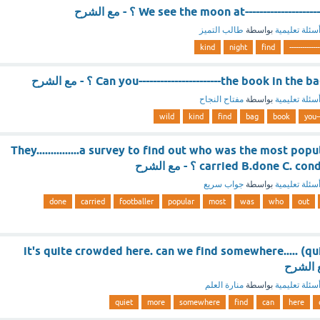
We see the moon at--------------- ؟ - مع الشرح
سئلة تعليمية
بواسطة
طالب التميز
kind
night
find
Can you-----------------------the book in  ؟ - مع الشرح
سئلة تعليمية
بواسطة
مفتاح النجاح
wild
kind
find
bag
book
you---
They...............a survey to find out who was the most popu
carried B.done  ؟ - مع الشرح
سئلة تعليمية
بواسطة
جواب سريع
done
carried
footballer
popular
most
was
who
out
it's quite crowded here. can we find somewhere..... (qui
سئلة تعليمية
بواسطة
منارة العلم
quiet
more
somewhere
find
can
here