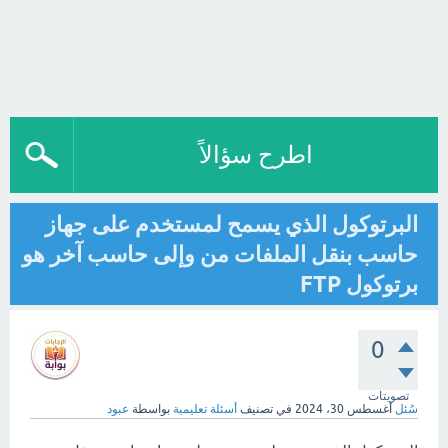
اطرح سؤالاً
البرتوكول الذي يسمح لمستخدم على جهاز
حاسب بنقل الملفات من وإلى حاسب آخر هو
برتوكول FTP
0
تصويتات
سُئل
أغسطس 30، 2024
في تصنيف
أسئلة تعليمية
بواسطة
عبود