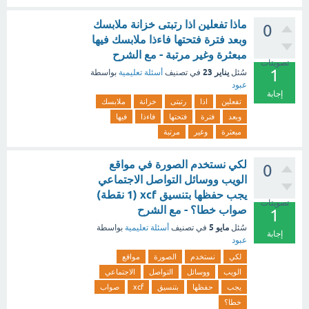
ماذا تفعلين اذا رتبتى خزانة ملابسك
0
وبعد فترة فتحتها فاءذا ملابسك فيها
مبعثرة وغير مرتبة - مع الشرح
تصويتات
1
يناير 23
سُئل
في تصنيف
أسئلة تعليمية
بواسطة
عبود
إجابة
تفعلين
اذا
رتبتى
خزانة
ملابسك
وبعد
فترة
فتحتها
فاءذا
فيها
مبعثرة
وغير
مرتبة
لكي نستخدم الصورة في مواقع
0
الويب ووسائل التواصل الاجتماعي
يجب حفظها بتنسيق xcf (1 نقطة)
تصويتات
صواب خطا؟ - مع الشرح
1
مايو 5
سُئل
في تصنيف
أسئلة تعليمية
بواسطة
إجابة
عبود
لكي
نستخدم
الصورة
مواقع
الويب
ووسائل
التواصل
الاجتماعي
يجب
حفظها
بتنسيق
xcf
صواب
خطا؟