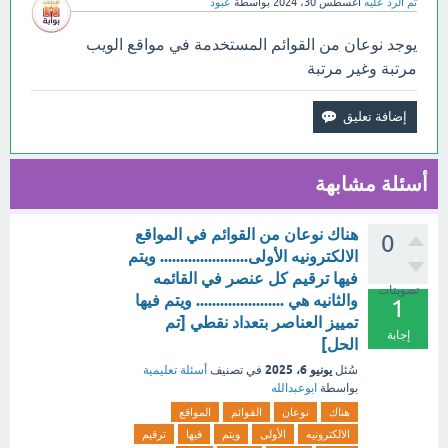
تم الرد عليه
أغسطس 30، 2024
بواسطة
عبود
يوجد نوعان من القوائم المستخدمة في مواقع الويب
مرتبة وغير مرتبة
أسئلة مشابهة
هناك نوعان من القوائم في المواقع
0
الالكترونيه الأولى...................... ويتم
فيها ترقيم كل عنصر في القائمه
تصويتات
والثانيه هي ...................... ويتم فيها
1
تمييز العناصر بتعداد نقطي [تم
إجابة
الحل]
يونيو 6، 2025
سُئل
في تصنيف
أسئلة تعليمية
بواسطة
ابوعبدالله
هناك
نوعان
القوائم
المواقع
الالكترونيه
الأولى
ويتم
فيها
ترقيم