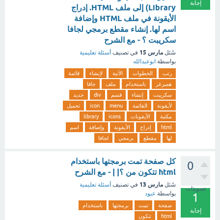
إجابة
Library) إلى ملف HTML. إدراج
الأيقونة في ملف HTML وإضافة
اسم لها. إنشاء مقطع برمجي لجافا
سكريبت ؟ - مع الشرح
مارس 15
سُئل
في تصنيف
أسئلة تعليمية
بواسطة
ابوعبدالله
رتب
الخطوات
الآتية
لإنشاء
قائمة
همبرغر
باستخدام
ملف
جافا
سكريبت
إنشاء
قسم
div
جديد
لأيقونة
القائمة
menu
icon
تحميل
مكتبة
الأيقونات
icons
library
html
إدراج
الأيقونة
وإضافة
اسم
لها
مقطع
برمجي
لجافا
كل صفحة تمت برمجتها باستخدام
0
html تتكون من ؟| | - مع الشرح
مارس 13
سُئل
في تصنيف
أسئلة تعليمية
تصويتات
بواسطة
عبود
1
صفحة
تمت
برمجتها
باستخدام
إجابة
html
تتكون