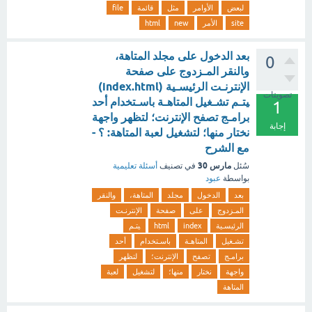
لبعض
الأوامر
مثل
قائمة
file
site
الأمر
new
html
بعد الدخول على مجلد المتاهة،
0
وﺎﻟﻨﻘﺮ اﻟﻤـﺰدوج ﻋﻠﻰ ﺻﻔﺤﺔ
الإﻧﺘﺮﻧـﺖ اﻟﺮﺋﻴﺴـﻴﺔ (index.html)
تصويتات
ﻴﺘـﻢ ﺗﺸـﻐﻴﻞ اﻟﻤﺘﺎﻫـﺔ ﺑﺎﺳـﺘﺨﺪام أﺣﺪ
1
ﺑﺮاﻣـﺞ ﺗﺼﻔﺢ الإﻧﺘﺮﻧﺖ؛ لتظهر واجهة
إجابة
نختار منها؛ لتشغيل لعبة المتاهة: ؟ -
مع الشرح
مارس 30
سُئل
في تصنيف
أسئلة تعليمية
بواسطة
عبود
بعد
الدخول
مجلد
المتاهة،
وﺎﻟﻨﻘﺮ
اﻟﻤـﺰدوج
ﻋﻠﻰ
ﺻﻔﺤﺔ
الإﻧﺘﺮﻧـﺖ
اﻟﺮﺋﻴﺴـﻴﺔ
index
html
ﻴﺘـﻢ
ﺗﺸـﻐﻴﻞ
اﻟﻤﺘﺎﻫـﺔ
ﺑﺎﺳـﺘﺨﺪام
أﺣﺪ
ﺑﺮاﻣـﺞ
ﺗﺼﻔﺢ
الإﻧﺘﺮﻧﺖ؛
لتظهر
واجهة
نختار
منها؛
لتشغيل
لعبة
المتاهة