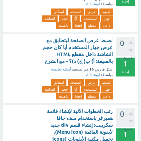
إجابة
بواسطة
ابوعبدالله
لضبط
عرض
الصفحة
ليتطابق
جهاز
المستخدم
أيًّا
حجم
الشاشة
داخل
مقطع
html
بالصيغة
لضبط عرض الصفحة ليتطابق مع
0
عرض جهاز المستخدم أيا كان حجم
الشاشة داخل مقطع HTML
تصويتات
بالصيغة: أ) ب) ج) د)؟ - مع الشرح
1
مارس 16
سُئل
في تصنيف
أسئلة تعليمية
إجابة
بواسطة
ابوعبدالله
لضبط
عرض
الصفحة
ليتطابق
جهاز
المستخدم
أيا
حجم
الشاشة
داخل
مقطع
html
بالصيغة
رتب الخطوات الآتية لإنشاء قائمة
0
همبرغر باستخدام ملف جافا
سكريبت: إنشاء قسم div جديد
تصويتات
لأيقونة القائمة (Menu Icon).
1
تحميل مكتبة الأيقونات (Icons