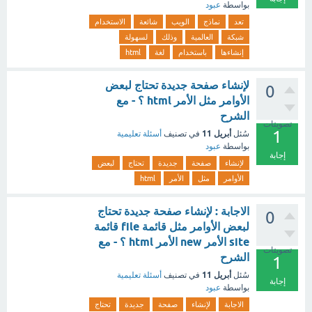
بواسطة
عبود
تعد
نماذج
الويب
شائعة
الاستخدام
شبكة
العالمية
وذلك
لسهولة
إنشاءها
باستخدام
لغة
html
لإنشاء صفحة جديدة تحتاج لبعض
0
الأوامر مثل الأمر html ؟ - مع
الشرح
تصويتات
1
أبريل 11
سُئل
في تصنيف
أسئلة تعليمية
بواسطة
عبود
إجابة
لإنشاء
صفحة
جديدة
تحتاج
لبعض
الأوامر
مثل
الأمر
html
الاجابة : لإنشاء صفحة جديدة تحتاج
0
لبعض الأوامر مثل قائمة file قائمة
site الأمر new الأمر html ؟ - مع
تصويتات
الشرح
1
أبريل 11
سُئل
في تصنيف
أسئلة تعليمية
إجابة
بواسطة
عبود
الاجابة
لإنشاء
صفحة
جديدة
تحتاج