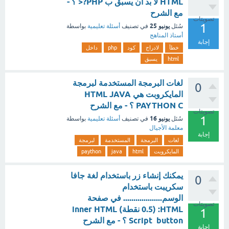
HTML لا بد أن يسبق ب PHP?< ؟ -
مع الشرح
تصويتات
1
يونيو 25
سُئل
في تصنيف
أسئلة تعليمية
بواسطة
أستاذ المناهج
إجابة
خطأ
لادراج
كود
php
داخل
html
يسبق
لغات البرمجة المستخدمة لبرمجة
0
المايكروبت هي HTML JAVA
PAYTHON C ؟ - مع الشرح
تصويتات
1
يونيو 16
سُئل
في تصنيف
أسئلة تعليمية
بواسطة
معلمة الأجيال
إجابة
لغات
البرمجة
المستخدمة
لبرمجة
المايكروبت
html
java
paython
يمكنك إنشاء زر باستخدام لغة جافا
0
سكريبت باستخدام
الوسم................... في صفحة
تصويتات
HTML: (0.5 نقطة) inner HTML
1
Script button ؟ - مع الشرح
إجابة