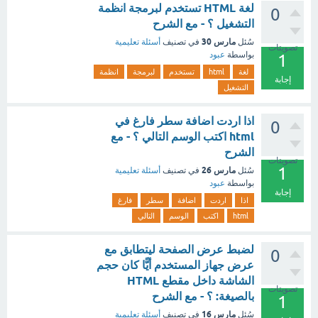
لغة HTML تستخدم لبرمجة انظمة
0
التشغيل ؟ - مع الشرح
مارس 30
سُئل
في تصنيف
أسئلة تعليمية
تصويتات
بواسطة
عبود
1
لغة
html
تستخدم
لبرمجة
انظمة
إجابة
التشغيل
اذا اردت اضافة سطر فارغ في
0
html اكتب الوسم التالي ؟ - مع
الشرح
تصويتات
1
مارس 26
سُئل
في تصنيف
أسئلة تعليمية
بواسطة
عبود
إجابة
اذا
اردت
اضافة
سطر
فارغ
html
اكتب
الوسم
التالي
لضبط عرض الصفحة ليتطابق مع
0
عرض جهاز المستخدم أيًّا كان حجم
الشاشة داخل مقطع HTML
تصويتات
بالصيغة: ؟ - مع الشرح
1
مارس 16
سُئل
في تصنيف
أسئلة تعليمية