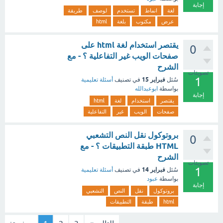
إجابة
لغة
انماط
تستخدم
لوصف
طريقة
عرض
مكتوب
بلغة
html
يقتصر استخدام لغة html على
0
صفحات الويب غير التفاعلية ؟ - مع
الشرح
تصويتات
1
فبراير 15
سُئل
في تصنيف
أسئلة تعليمية
بواسطة
ابوعبدالله
إجابة
يقتصر
استخدام
لغة
html
صفحات
الويب
غير
التفاعلية
بروتوكول نقل النص التشعبي
0
HTML طبقة التطبيقات ؟ - مع
الشرح
تصويتات
1
فبراير 14
سُئل
في تصنيف
أسئلة تعليمية
بواسطة
عبود
إجابة
بروتوكول
نقل
النص
التشعبي
html
طبقة
التطبيقات