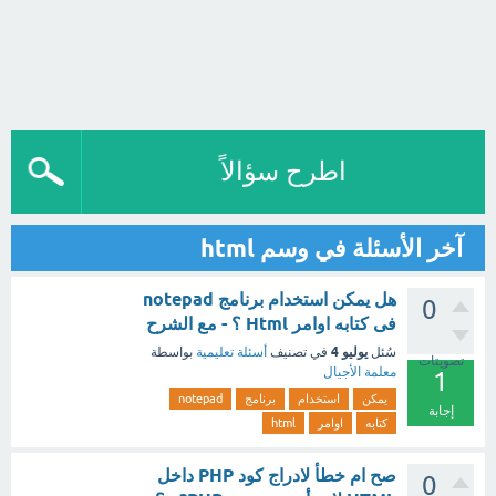
اطرح سؤالاً
آخر الأسئلة في وسم html
هل يمكن استخدام برنامج notepad
0
فى كتابه اوامر Html ؟ - مع الشرح
يوليو 4
سُئل
في تصنيف
أسئلة تعليمية
بواسطة
تصويتات
معلمة الأجيال
1
يمكن
استخدام
برنامج
notepad
إجابة
كتابه
اوامر
html
صح ام خطأ لادراج كود PHP داخل
0