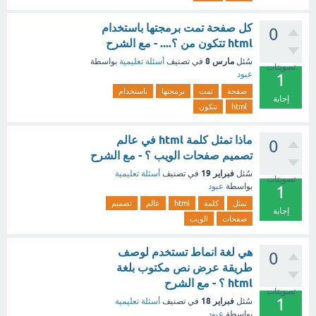
كل صفحة تمت برمجتها باستخدام
0
html تتكون من ؟.... - مع الشرح
مارس 8
سُئل
في تصنيف
أسئلة تعليمية
بواسطة
تصويتات
عبود
1
صفحة
تمت
برمجتها
باستخدام
إجابة
html
تتكون
ماذا تمثل كلمة html في عالم
0
تصميم صفحات الويب ؟ - مع الشرح
فبراير 19
سُئل
في تصنيف
أسئلة تعليمية
تصويتات
بواسطة
عبود
1
تمثل
كلمة
html
عالم
تصميم
إجابة
صفحات
الويب
هي لغة انماط تستخدم لوصف
0
طريقة عرض نص مكتوب بلغة
html ؟ - مع الشرح
تصويتات
1
فبراير 18
سُئل
في تصنيف
أسئلة تعليمية
بواسطة
عبود