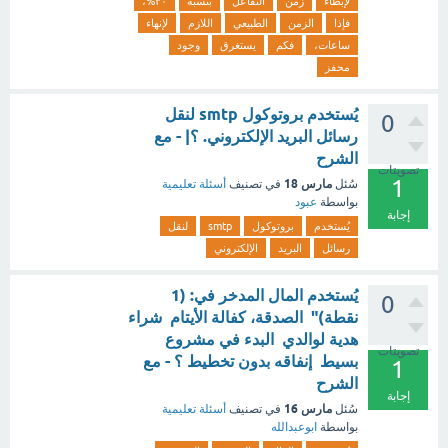
لإبطاء
زمن
التفاعل
بنسبة
٣٠%،
فإذا
الزمن
الطبيعي
اللازم
لإنهاء
ساعات،
فكم
يستغرق
وجود
محفز
يُستخدم بروتوكول smtp لنقل
0
رسائل البريد الإلكتروني. ؟| - مع
الشرح
تصويتات
1
مارس 18
سُئل
في تصنيف
أسئلة تعليمية
بواسطة
عبود
إجابة
يُستخدم
بروتوكول
smtp
لنقل
رسائل
البريد
الإلكتروني
يُستخدم المال المدخر في: (1
0
نقطة)" الصدقة، كفالة الأيتام شراء
هدية لوالدي البدء في مشروع
تصويتات
بسيط إنفاقه بدون تخطيط ؟ - مع
1
الشرح
إجابة
مارس 16
سُئل
في تصنيف
أسئلة تعليمية
بواسطة
ابوعبدالله