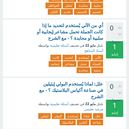
سلبية
محايدة
تحليل
العواطف
تقسيم
التصنيف
تحديد
الكيان
أي من الآتي يُستخدم لتحديد ما إذا
0
كانت الجملة تحمل مشاعر إيجابية أو
سلبية أو محايدة ؟ - مع الشرح
تصويتات
1
مايو 22
سُئل
في تصنيف
أسئلة تعليمية
بواسطة
أستاذ المناهج
إجابة
الآتي
يُستخدم
لتحديد
كانت
الجملة
تحمل
مشاعر
إيجابية
سلبية
محايدة
علل: لماذا يُستخدم البولي إيثيلين
0
في صناعة أكياس البلاستيك ؟ - مع
الشرح
تصويتات
1
مايو 22
سُئل
في تصنيف
أسئلة تعليمية
بواسطة
مرشد تعليمي
إجابة
علل
لماذا
يُستخدم
البولي
إيثيلين
صناعة
أكياس
البلاستيك