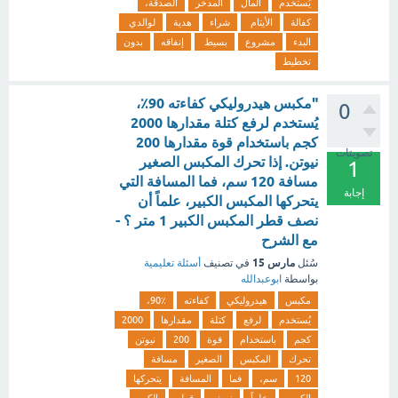
يُستخدم
المال
المدخر
الصدقة،
كفالة
الأيتام
شراء
هدية
لوالدي
البدء
مشروع
بسيط
إنفاقه
بدون
تخطيط
"مكبس هيدروليكي كفاءته 90٪،
0
يُستخدم لرفع كتلة مقدارها 2000
كجم باستخدام قوة مقدارها 200
تصويتات
نيوتن. إذا تحرك المكبس الصغير
1
مسافة 120 سم، فما المسافة التي
إجابة
يتحركها المكبس الكبير، علماً أن
نصف قطر المكبس الكبير 1 متر ؟ -
مع الشرح
مارس 15
سُئل
في تصنيف
أسئلة تعليمية
بواسطة
ابوعبدالله
مكبس
هيدروليكي
كفاءته
90٪،
يُستخدم
لرفع
كتلة
مقدارها
2000
كجم
باستخدام
قوة
200
نيوتن
تحرك
المكبس
الصغير
مسافة
120
سم،
فما
المسافة
يتحركها