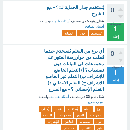
يُستخدم جدار الحماية لـ: ؟ - مع
0
الشرح
يونيو 5
سُئل
في تصنيف
أسئلة تعليمية
بواسطة
تصويتات
أستاذ المناهج
1
يُستخدم
جدار
الحماية
إجابة
أي نوع من التعلم يُستخدم عندما
0
يُطلب من خوارزمية العثور على
مجموعات في البيانات دون
تصويتات
تصنيفات؟ أ) التعلم الخاضع
1
للإشراف ب) التعلم غير الخاضع
إجابة
للإشراف ج) التعلم الانتقالي د)
التعلم الإحصائي ؟ - مع الشرح
مايو 23
سُئل
في تصنيف
أسئلة تعليمية
بواسطة
جواب سريع
نوع
التعلم
يُستخدم
عندما
يُطلب
خوارزمية
العثور
مجموعات
البيانات
دون
تصنيفات
الخاضع
للإشراف
غير
الانتقالي
الإحصائي