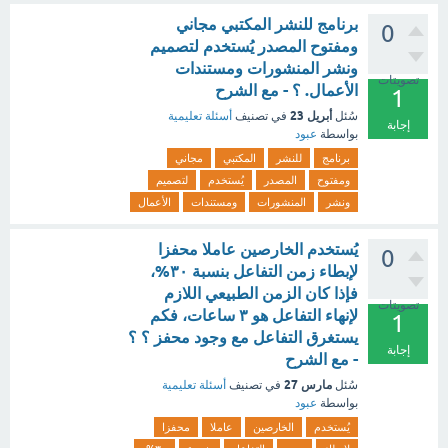
برنامج للنشر المكتبي مجاني
0
ومفتوح المصدر يُستخدم لتصميم
ونشر المنشورات ومستندات
تصويتات
الأعمال. ؟ - مع الشرح
1
أبريل 23
سُئل
في تصنيف
أسئلة تعليمية
إجابة
بواسطة
عبود
برنامج
للنشر
المكتبي
مجاني
ومفتوح
المصدر
يُستخدم
لتصميم
ونشر
المنشورات
ومستندات
الأعمال
يُستخدم الخارصين عاملا محفزا
0
لإبطاء زمن التفاعل بنسبة ٣٠%،
فإذا كان الزمن الطبيعي اللازم
تصويتات
لإنهاء التفاعل هو ٣ ساعات، فكم
1
يستغرق التفاعل مع وجود محفز ؟ ؟
إجابة
- مع الشرح
مارس 27
سُئل
في تصنيف
أسئلة تعليمية
بواسطة
عبود
يُستخدم
الخارصين
عاملا
محفزا