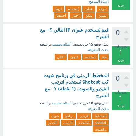
أستاذ المناهج
إجابة
حرف
عطف
يُستخدم
لربط
شيئين
يمكن
اختيار
أحدهما
فيمَ يُستخدم عنوان IP التالي ؟ - مع
0
الشرح
يونيو 15
سُئل
في تصنيف
أسئلة تعليمية
بواسطة
تصويتات
باحث المعرفة
1
فيمَ
يُستخدم
عنوان
التالي
إجابة
المخطط الزمني في برنامج شوت
0
كت Shotcut يُستخدم لترتيب
الفيديو والصوت. (1 نقطة) ؟ - مع
تصويتات
الشرح
1
يونيو 10
سُئل
في تصنيف
أسئلة تعليمية
بواسطة
إجابة
باحث المعرفة
المخطط
الزمني
برنامج
شوت
shotcut
يُستخدم
لترتيب
الفيديو
والصوت