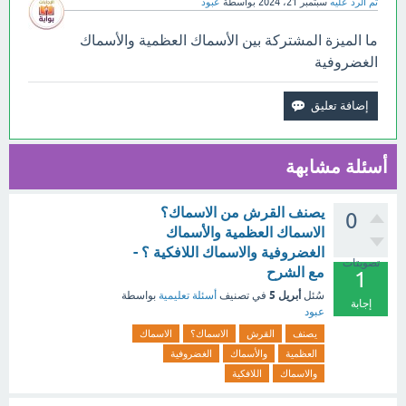
تم الرد عليه
سبتمبر 21، 2024
بواسطة
عبود
ما الميزة المشتركة بين الأسماك العظمية والأسماك
الغضروفية
أسئلة مشابهة
يصنف القرش من الاسماك؟
0
الاسماك العظمية والأسماك
الغضروفية والاسماك اللافكية ؟ -
تصويتات
مع الشرح
1
أبريل 5
سُئل
في تصنيف
أسئلة تعليمية
بواسطة
إجابة
عبود
يصنف
القرش
الاسماك؟
الاسماك
العظمية
والأسماك
الغضروفية
والاسماك
اللافكية