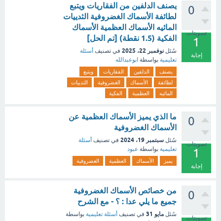
يصنف الدلفين من الفقاريات ويتبع
0
لطائفة الأسماك الغضروفية الثدييات
المائيه الأسماك العظمية الأسماك
تصويتات
الفكية (1.5 نقطة) [تم الحل]
1
نوفمبر 22، 2025
سُئل
في تصنيف
أسئلة
إجابة
تعليمية
بواسطة
ابوعبدالله
يصنف
الدلفين
الفقاريات
ويتبع
لطائفة
الأسماك
الغضروفية
الثدييات
المائيه
العظمية
الفكية
ما الذي يميز الأسماك العظمية عن
0
الأسماك الغضروفية
سبتمبر 19، 2024
سُئل
في تصنيف
أسئلة
تصويتات
تعليمية
بواسطة
عبود
1
يميز
الأسماك
العظمية
الغضروفية
إجابة
من خصائص الأسماك الغضروفية
0
جميع ما يلي عدا : ؟ - مع الشرح
مايو 31
سُئل
في تصنيف
أسئلة تعليمية
بواسطة
تصويتات