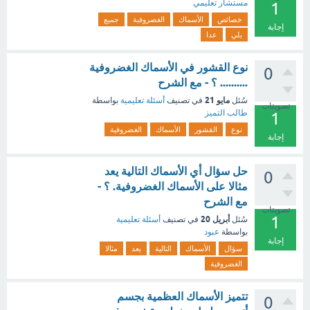
مستشار تعليمي
1
خصائص
الأسماك
الغضروفية
جميع
إجابة
يلي
عدا
نوع القشور في الأسماك الغضروفية
0
.......... ؟ - مع الشرح
مايو 21
سُئل
في تصنيف
أسئلة تعليمية
بواسطة
تصويتات
طالب التميز
1
نوع
القشور
الأسماك
الغضروفية
إجابة
حل سؤال أي الأسماك التالية يعد
0
مثالا على الأسماك الغضروفية. ؟ -
مع الشرح
تصويتات
1
أبريل 20
سُئل
في تصنيف
أسئلة تعليمية
بواسطة
عبود
إجابة
سؤال
الأسماك
التالية
يعد
مثالا
الغضروفية
تتميز الأسماك العظمية بجسم
0