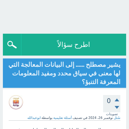
اطرح سؤالاً
يشير مصطلح ...... إلى البيانات المعالجة التي
لها معنى في سياق محدد ومفيد المعلومات
المعرفة التنبؤ؟
0
تصويتات
سُئل
نوفمبر 26، 2024
في تصنيف
أسئلة تعليمية
بواسطة
ابوعبدالله