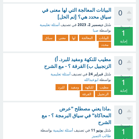
البيانات المعالجة التي لها معنى في
0
سياق محدد هي؟ [تم الحل]
ديسمبر 2، 2023
سُئل
في تصنيف
أسئلة تعليمية
تصويتات
بواسطة
صبا
1
البيانات
المعالجة
لها
معنى
سياق
إجابة
محدد
مطيب للنكهة ومفيد للبرد. أ)
0
الزنجبيل ب) القرفة ؟ - مع الشرح
فبراير 24
سُئل
في تصنيف
أسئلة تعليمية
تصويتات
بواسطة
ابوعبدالله
1
مطيب
للنكهة
ومفيد
للبرد
إجابة
الزنجبيل
القرفة
.ماذا يعني مصطلح "عرض
0
المحاكاة" في سياق البرمجة ؟ - مع
الشرح
تصويتات
1
يونيو 11
سُئل
في تصنيف
أسئلة تعليمية
بواسطة
طالب التميز