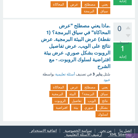
إجابة
يعني
مصطلح
عرض
المحاكاة
سياق
البرمجة
.ماذا يعني مصطلح "عرض
0
المحاكاة" في سياق البرمجة؟ (1
نقطة) عرض البيئة البرمجية. عرض
تصويتات
نتائج على الويب. عرض تفاصيل
1
الروبوت بشكل صوري. عرض بيئة
إجابة
افتراضية لسلوك الروبوت. - مع
الشرح
يناير 3
سُئل
في تصنيف
أسئلة تعليمية
بواسطة
عبود
يعني
مصطلح
عرض
المحاكاة
سياق
البرمجة؟
البيئة
البرمجية
نتائج
الويب
تفاصيل
الروبوت
بشكل
صوري
بيئة
افتراضية
لسلوك
اتصل بنا
من نحن
سياسة الخصوصية
اتفاقية الاستخدام
XML Sitemap
أرشيف الأسئلة التعليمية