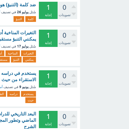
ضد كلمة (التنبؤ) هو
1
0
يوليو 26
سُئل
في تصنيف
أ
تصويتات
إجابة
كلمة
التنبؤ
التغيرات المناخية أ
1
0
يمكنني التنبؤ مستقبل
تصويتات
إجابة
يوليو 17
سُئل
في تصنيف
أ
التغيرات
المناخية
أد
يمكنني
التنبؤ
مستقبل
يستخدم في دراسه الظ
1
0
الاستقراء من حيث ؟
تصويتات
إجابة
يونيو 9
سُئل
في تصنيف
أس
يستخدم
دراسه
الظ
حيث
البعد التاريخي للدر
1
0
الماضي وتطور المجتم
تصويتات
إجابة
الشرح