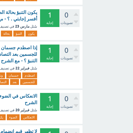
يكون التنبؤ بحالة 
1
0
أفسر إجابتي . ؟ - م
تصويتات
إجابة
مارس 23
سُئل
في تصني
يكون
التنبؤ
بحالة
1
0
للجسمين بعد التصاد
تصويتات
إجابة
التنبؤ ؟ - مع الشرح
فبراير 22
سُئل
في تصنيف
اصطدم
جسمان
وت
للجسمين
بعد
التصا
الانعكاس في الضوء يك
1
0
الشرح
تصويتات
إجابة
فبراير 20
سُئل
في تصنيف
الانعكاس
الضوء
يك
لا تظهر قيم انضمام 