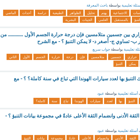
ئلة تعليمية
بواسطة
باحث المعرفة
اسات
الاجتماعية
يهتم
تحليل
الظواهر
الطبيعية
دراسة
أحداث
الماضي
لتنبؤ
بالمستقبل
العلمي
الجينات
البشرية
ري بين جسمين متلامسين فإن درجة حرارة الجسم الأول ............ من
بر ب- تساوي ج- أصغر د- لا يمكن التنبؤ ؟ - مع الشرح
لة تعليمية
بواسطة
جواب سريع
حراري
جسمين
متلامسين
فإن
درجة
حرارة
الجسم
الأول
الثاني
يمكن
التنبؤ
التنبؤ بها لعدد سيارات الهوندا التي تباع في سنة كاملة؟ ؟ - مع
ف
أسئلة تعليمية
بواسطة
عبود
التنبؤ
بها
لعدد
سيارات
الهوندا
تباع
سنة
كاملة؟
لثقة الأدنى وانضمام الثقة الأعلى عادةً في مجموعة بيانات التنبؤ ؟ -
ف
أسئلة تعليمية
بواسطة
عبود
الثقة
الأدنى
وانضمام
الأعلى
عادةً
مجموعة
بيانات
التنبؤ