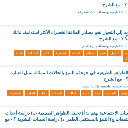
 ؟ - مع الشرح
سئلة تعليمية
بواسطة
باحث المعرفة
دت إلى التحول نحو مصادر الطاقة الخضراء الأكثر استدامة، لذلك
ًا ؟ - مع الشرح
سئلة تعليمية
بواسطة
منارة العلم
ت
التحول
نحو
مصادر
الطاقة
الخضراء
الأكثر
استدامة
لذلك
ًا
واهر الطبيعيه في جزء ثم التنبؤ بالحالات المماثله تمثل العباره
 - مع الشرح
ئلة تعليمية
بواسطة
طالب التميز
واهر
الطبيعيه
جزء
التنبؤ
بالحالات
المماثله
تمثل
العباره
الاستقراء
اسات الاجتماعية يهتم بـ: أ) تحليل الظواهر الطبيعية ب) دراسة أحداث
عات ج) التنبؤ بالمستقبل العلمي د) دراسة الجينات البشرية ؟ - مع