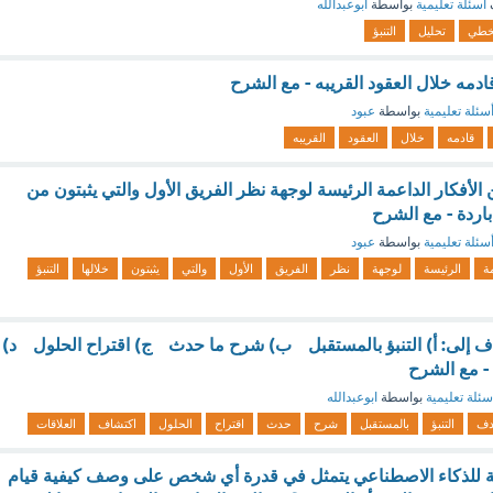
أسئلة تعليمية
بواسطة
ابوعبدالله
خطي
تحليل
التنبؤ
قادمه خلال العقود القريبه - مع الشرح
سئلة تعليمية
بواسطة
عبود
قادمه
خلال
العقود
القريبه
ن الأفكار الداعمة الرئيسة لوجهة نظر الفريق الأول والتي يثبتون من
 باردة - مع الشرح
سئلة تعليمية
بواسطة
عبود
ة
الرئيسة
لوجهة
نظر
الفريق
الأول
والتي
يثبتون
خلالها
التنبؤ
ف إلى: أ) التنبؤ بالمستقبل ب) شرح ما حدث ج) اقتراح الحلول د)
- مع الشرح
سئلة تعليمية
بواسطة
ابوعبدالله
دف
التنبؤ
بالمستقبل
شرح
حدث
اقتراح
الحلول
اكتشاف
العلاقات
لية للذكاء الاصطناعي يتمثل في قدرة أي شخص على وصف كيفية قيام