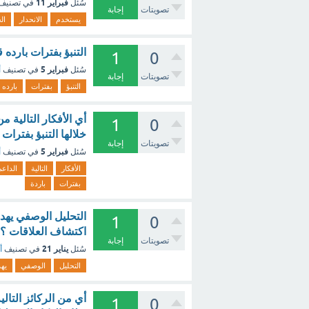
فبراير 11
سُئل
في تصنيف
تصويتات
إجابة
يستخدم
الانحدار
ال
التنبؤ بفترات بارده 
1
0
فبراير 5
سُئل
في تصنيف
أ
تصويتات
إجابة
التنبؤ
بفترات
بارده
أي الأفكار التالية م
1
0
خلالها التنبؤ بفترات
تصويتات
إجابة
فبراير 5
سُئل
في تصنيف
أ
الأفكار
التالية
الداعم
بفترات
باردة
التحليل الوصفي يهد
1
0
اكتشاف العلاقات ؟ 
تصويتات
إجابة
يناير 21
سُئل
في تصنيف
أ
التحليل
الوصفي
يه
أي من الركائز التا
1
0