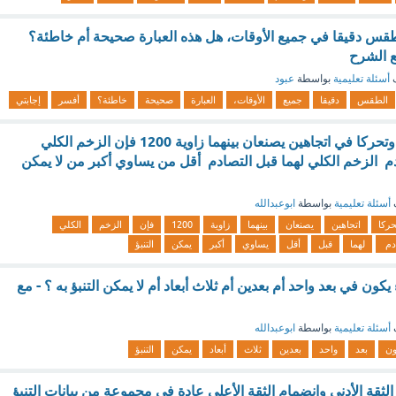
الطقس دقيقا في جميع الأوقات، هل هذه العبارة صحيحة أم خاطئة؟
ع الشرح
ف
أسئلة تعليمية
بواسطة
عبود
الطقس
دقيقا
جميع
الأوقات،
العبارة
صحيحة
خاطئة؟
أفسر
إجابتي
إذا اصطدم جسمان وتحركا في اتجاهين يصنعان بينهما زاوية 1200 فإن الزخم الكلي
م الزخم الكلي لهما قبل التصادم أقل من يساوي أكبر من لا يمكن
أسئلة تعليمية
بواسطة
ابوعبدالله
حركا
اتجاهين
يصنعان
بينهما
زاوية
1200
فإن
الزخم
الكلي
دم
لهما
قبل
أقل
يساوي
أكبر
يمكن
التنبؤ
ون في بعد واحد أم بعدين أم ثلاث أبعاد أم لا يمكن التنبؤ به ؟ - مع
أسئلة تعليمية
بواسطة
ابوعبدالله
ون
بعد
واحد
بعدين
ثلاث
أبعاد
يمكن
التنبؤ
الثقة الأدنى وانضمام الثقة الأعلى عادة في مجموعة من بيانات التنبؤ