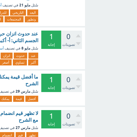
مايو 21
سُئل
في تصنيف
أس
البعد
التاريخي
للدر
وتطور
المجتمعات
ا
عند حدوث اتزان حرا
1
0
الجسم الثاني: أ- أك
تصويتات
إجابة
مايو 8
سُئل
في تصنيف
أسئ
عند
حدوث
اتزان
أكبر
تساوي
أصغر
ما أفضل قيمة يمكنك 
1
0
الشرح
تصويتات
إجابة
مارس 29
سُئل
في تصني
أفضل
قيمة
يمكنك
لا تظهر قيم انضمام ا
1
0
مع الشرح
تصويتات
إجابة
مارس 27
سُئل
في تصني
تظهر
قيم
انضمام