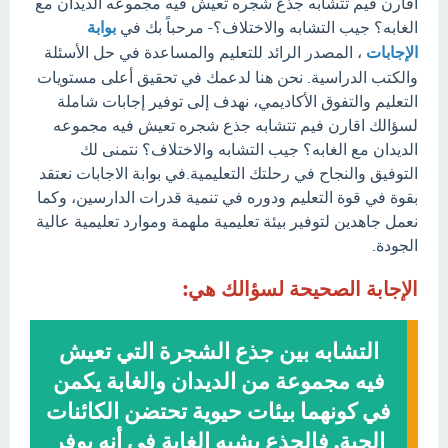
اقارن فيم تتشابه جذع شجره تعيش فيه مجموعه الديدان مع
الغابه؟ جيب التشابه والاختلاف؟- مرحباً بك في
بوابة
الإجابات
، المصدر الرائد للتعليم والمساعدة في حل الأسئلة
والكتب الدراسية. نحن هنا لدعمك في تحقيق أعلى مستويات
التعليم والتفوق الأكاديمي، نهدف إلى توفير إجابات شاملة
لسؤالك اقارن فيم تتشابه جذع شجره تعيش فيه مجموعه
الديدان مع الغابه؟ جيب التشابه والاختلاف؟ نتمنى لك
التوفيق والنجاح في رحلتك التعليمية.في بوابة الاجابات نعتقد
بقوة في قوة التعليم ودوره في تنمية قدرات الدارسين، وكما
نعمل جاهدين لتوفير بيئة تعليمية ملهمة وموارد تعليمية عالية
الجودة.
الإجابة الصحيحة لسؤالك هي:
التشابه بين جذع الشجرة التي تعيش
فيه مجموعة من الديدان والغابة يكمن
في كونهما بيئات حيوية تحتضن الكائنات
الحية. فالجذع يشبه الغابة في أنه يوفر