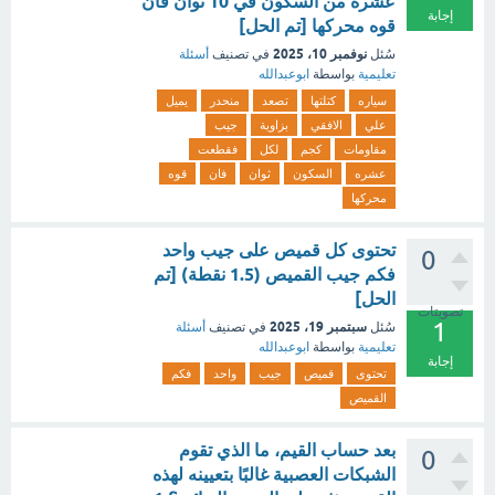
عشره من السكون في 10 ثوان فان
إجابة
قوه محركها [تم الحل]
نوفمبر 10، 2025
سُئل
في تصنيف
أسئلة
تعليمية
بواسطة
ابوعبدالله
سياره
كتلتها
تصعد
منحدر
يميل
علي
الافقي
بزاوية
جيب
مقاومات
كجم
لكل
فقطعت
عشره
السكون
ثوان
فان
قوه
محركها
تحتوى كل قميص على جيب واحد
0
فكم جيب القميص (1.5 نقطة) [تم
الحل]
تصويتات
1
سبتمبر 19، 2025
سُئل
في تصنيف
أسئلة
تعليمية
بواسطة
ابوعبدالله
إجابة
تحتوى
قميص
جيب
واحد
فكم
القميص
بعد حساب القيم، ما الذي تقوم
0
الشبكات العصبية غالبًا بتعيينه لهذه