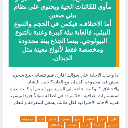
مأوى للكائنات الحية ويحتوي على نظام
بيئي صغير.
أما الاختلاف، فيكمن في الحجم والتنوع
البيئي، فالغابة بيئة كبيرة وغنية بالتنوع
البيولوجي، بينما الجذع بيئة محدودة
ومخصصة فقط لأنواع معينة مثل
الديدان.
اذا وجدت الإجابة علي سؤالك اقارن فيم تتشابه جذع شجره
تعيش فيه مجموعه الديدان مع الغابه؟ جيب التشابه
والاختلاف؟ ،وكنت بحاجة إلى المزيد من الدعم أو كانت لديك
استفسارات إضافية ، فلا تتردد في اضافة سؤالاً جديدا ويسرنا
تقديم الاجابة الاحترافية لكل طالب يسعى للمعرفة والتعلم.
اقارن
فيم
تتشابه
جذع
شجره
تعيش
فيه
مجموعه
الديدان
الغابه؟
جيب
التشابه
والاختلاف