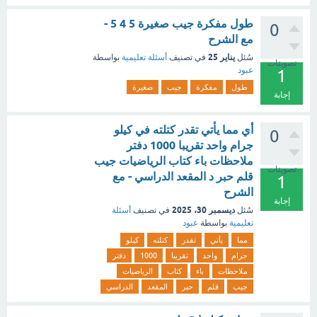
طول مفكرة جيب صغيرة 5 4 5 -
0
مع الشرح
يناير 25
سُئل
في تصنيف
أسئلة تعليمية
بواسطة
تصويتات
عبود
1
طول
مفكرة
جيب
صغيرة
إجابة
‏أي مما يأتي تقدر كتلته في كيلو
0
جرام واحد تقريبا 1000 دفتر
ملاحظات باء كتاب الرياضيات جيب
تصويتات
قلم حبر د المقعد الدراسي - مع
1
الشرح
إجابة
ديسمبر 30، 2025
سُئل
في تصنيف
أسئلة
تعليمية
بواسطة
عبود
مما
يأتي
تقدر
كتلته
كيلو
جرام
واحد
تقريبا
1000
دفتر
ملاحظات
باء
كتاب
الرياضيات
جيب
قلم
حبر
المقعد
الدراسي