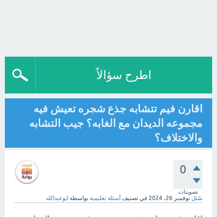
اطرح سؤالاً
اقارن فيم تتشابه جذع شجره تعيش فيه
مجموعه الديدان مع الغابه؟ جيب التشابه
والاختلاف؟
0
تصويتات
سُئل
نوفمبر 26، 2024
في تصنيف
أسئلة تعليمية
بواسطة
ابوعبدالله