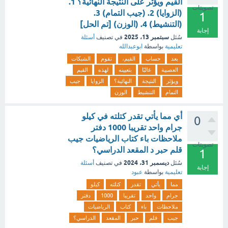
القيم ويؤثر على النتيجة النهائية؟ 1.
تصويتات
(الزوايا) 2. (جيب التمام) 3.
1
(التنشيط) 4. (الوزن) [تم الحل]
إجابة
سبتمبر 13، 2025
سُئل
في تصنيف
أسئلة
تعليمية
بواسطة
ابوعبدالله
بعد
حساب
القيم،
تقوم
الشبكات
العصبية
غالبًا
بتعيينه
لهذه
القيم
ويؤثر
النتيجة
النهائية؟
الزوايا
جيب
التمام
التنشيط
الوزن
‏أي مما يأتي تقدر كتلته في كيلو
0
جرام واحد تقريبا 1000 دفتر
ملاحظات باء كتاب الرياضيات جيب
تصويتات
قلم حبر د المقعد الدراسي؟
1
ديسمبر 31، 2024
سُئل
في تصنيف
أسئلة
إجابة
تعليمية
بواسطة
عبود
مما
يأتي
تقدر
كتلته
كيلو
جرام
واحد
تقريبا
1000
دفتر
ملاحظات
باء
كتاب
الرياضيات
جيب
قلم
حبر
المقعد
الدراسي؟