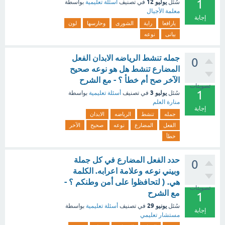
1
يوليو 12
سُئل
في تصنيف
أسئلة تعليمية
بواسطة
معلمة الأجيال
إجابة
يارافعا
راية
الشورى
وحارسها
لون
بيانى
نوعه
جمله تنشط الرياضه الابدان الفعل
0
المضارع تنشط هل هو نوعه صحيح
الآخر صح أم خطأ ؟ - مع الشرح
تصويتات
1
يوليو 3
سُئل
في تصنيف
أسئلة تعليمية
بواسطة
منارة العلم
إجابة
جمله
تنشط
الرياضه
الابدان
الفعل
المضارع
نوعه
صحيح
الآخر
خطأ
حدد الفعل المضارع في كل جملة
0
وبيني نوعه وعلامة اعرابه. الكلمة
هي. ( لتحافظوا على أمن وطنكم ؟ -
تصويتات
مع الشرح
1
يونيو 29
سُئل
في تصنيف
أسئلة تعليمية
بواسطة
إجابة
مستشار تعليمي