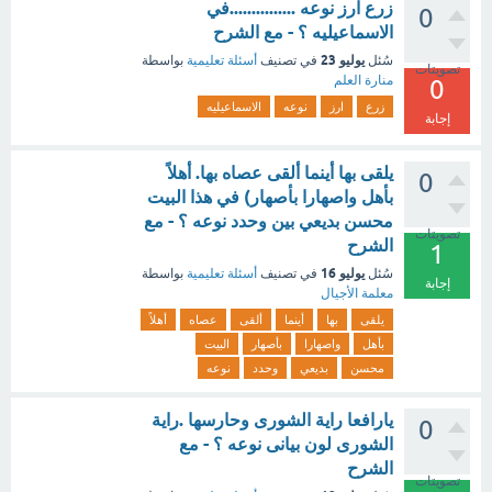
زرع ارز نوعه ...............في
0
الاسماعيليه ؟ - مع الشرح
يوليو 23
سُئل
في تصنيف
أسئلة تعليمية
بواسطة
تصويتات
منارة العلم
0
زرع
ارز
نوعه
الاسماعيليه
إجابة
يلقى بها أينما ألقى عصاه بها. أهلاً
0
بأهل واصهارا بأصهار) في هذا البيت
محسن بديعي بين وحدد نوعه ؟ - مع
تصويتات
الشرح
1
يوليو 16
سُئل
في تصنيف
أسئلة تعليمية
بواسطة
إجابة
معلمة الأجيال
يلقى
بها
أينما
ألقى
عصاه
أهلاً
بأهل
واصهارا
بأصهار
البيت
محسن
بديعي
وحدد
نوعه
يارافعا راية الشورى وحارسها .راية
0
الشورى لون بيانى نوعه ؟ - مع
الشرح
تصويتات