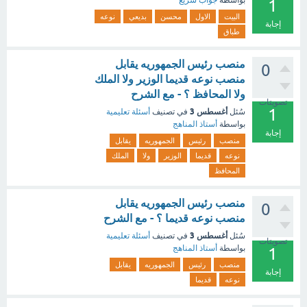
بواسطة
جواب سريع
1
البيت
الاول
محسن
بديعي
نوعه
إجابة
طباق
منصب رئيس الجمهوريه يقابل
0
منصب نوعه قديما الوزير ولا الملك
ولا المحافظ ؟ - مع الشرح
تصويتات
1
أغسطس 3
سُئل
في تصنيف
أسئلة تعليمية
بواسطة
أستاذ المناهج
إجابة
منصب
رئيس
الجمهوريه
يقابل
نوعه
قديما
الوزير
ولا
الملك
المحافظ
منصب رئيس الجمهوريه يقابل
0
منصب نوعه قديما ؟ - مع الشرح
أغسطس 3
سُئل
في تصنيف
أسئلة تعليمية
تصويتات
بواسطة
أستاذ المناهج
1
منصب
رئيس
الجمهوريه
يقابل
إجابة
نوعه
قديما