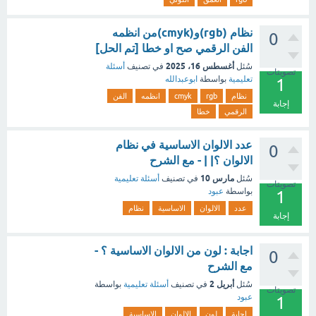
نظام (rgb)و(cmyk)من انظمه
0
الفن الرقمي صح او خطا [تم الحل]
أغسطس 16، 2025
سُئل
في تصنيف
أسئلة
تصويتات
تعليمية
بواسطة
ابوعبدالله
1
نظام
rgb
cmyk
انظمه
الفن
إجابة
الرقمي
خطا
عدد الالوان الاساسية في نظام
0
الالوان ؟| | - مع الشرح
مارس 10
سُئل
في تصنيف
أسئلة تعليمية
تصويتات
بواسطة
عبود
1
عدد
الالوان
الاساسية
نظام
إجابة
اجابة : لون من الالوان الاساسية ؟ -
0
مع الشرح
أبريل 2
سُئل
في تصنيف
أسئلة تعليمية
بواسطة
تصويتات
عبود
1
اجابة
لون
الالوان
الاساسية