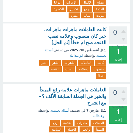
يصلح
لإكمال
الإعراب
تواليا
الفتحة
جمع
تكسير
الكسرة
مؤنث
سالم
مفرد
كانت العاملات ماهرات ماهر ات.
0
خبر كان منصوب وعلامه نصب
الفتحه صح ام خطأ [تم الحل]
تصويتات
1
أغسطس 10، 2025
سُئل
في تصنيف
أسئلة
تعليمية
بواسطة
ابوعبدالله
إجابة
كانت
العاملات
ماهرات
ماهر
خبر
منصوب
وعلامه
نصب
الفتحه
خطأ
العاملات ماهرات علامة رفع المبتدأ
0
والخبر في الجملة السابقة الألف ؟ -
مع الشرح
تصويتات
1
مارس 7
سُئل
في تصنيف
أسئلة تعليمية
بواسطة
ابوعبدالله
إجابة
العاملات
ماهرات
علامة
رفع
المبتدأ
والخبر
الجملة
السابقة