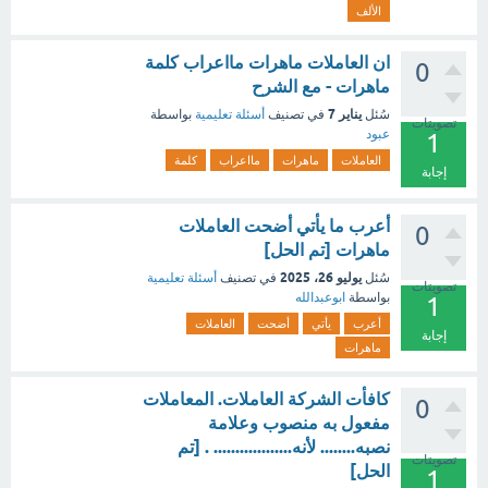
الألف
ان العاملات ماهرات مااعراب كلمة
0
ماهرات - مع الشرح
يناير 7
سُئل
في تصنيف
أسئلة تعليمية
بواسطة
تصويتات
عبود
1
العاملات
ماهرات
مااعراب
كلمة
إجابة
أعرب ما يأتي أضحت العاملات
0
ماهرات [تم الحل]
يوليو 26، 2025
سُئل
في تصنيف
أسئلة تعليمية
تصويتات
بواسطة
ابوعبدالله
1
أعرب
يأتي
أضحت
العاملات
إجابة
ماهرات
كافأت الشركة العاملات. المعاملات
0
مفعول به منصوب وعلامة
نصبه........ لأنه.................. . [تم
تصويتات
الحل]
1