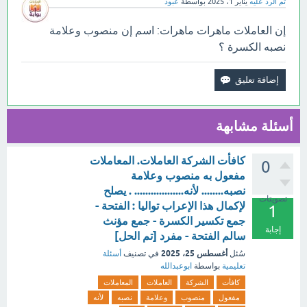
تم الرد عليه
يناير 1، 2025
بواسطة
عبود
إن العاملات ماهرات ماهرات: اسم إن منصوب وعلامة
نصبه الكسرة ؟
أسئلة مشابهة
كافأت الشركة العاملات. المعاملات
0
مفعول به منصوب وعلامة
نصبه........ لأنه.................. . يصلح
تصويتات
لإكمال هذا الإعراب تواليا : الفتحة -
1
جمع تكسير الكسرة - جمع مؤنث
إجابة
سالم الفتحة - مفرد [تم الحل]
أغسطس 25، 2025
سُئل
في تصنيف
أسئلة
تعليمية
بواسطة
ابوعبدالله
كافأت
الشركة
العاملات
المعاملات
مفعول
منصوب
وعلامة
نصبه
لأنه