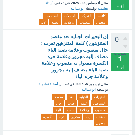
أغسطس 25، 2025
سُئل
في تصنيف
أسئلة
إجابة
تعليمية
بواسطة
ابوعبدالله
كافأت
الشركة
العاملات
المعاملات
مفعول
منصوب
وعلامة
نصبه
لأنه
إن البحيرات الجبلية تعد مقصد
0
المتنزهين ) كلمة المتنزهين تعرب :
حال منصوب وعلامة نصبه الياء
تصويتات
مضاف إليه مجرور وعلامة جره
1
الكسرة مفعول به منصوب وعلامة
إجابة
نصبه الياء مضاف إليه مجرور
وعلامة جره الياء
ديسمبر 6، 2025
سُئل
في تصنيف
أسئلة تعليمية
بواسطة
ابوعبدالله
البحيرات
الجبلية
تعد
مقصد
المتنزهين
كلمة
تعرب
حال
منصوب
وعلامة
نصبه
الياء
مضاف
إليه
مجرور
جره
الكسرة
مفعول