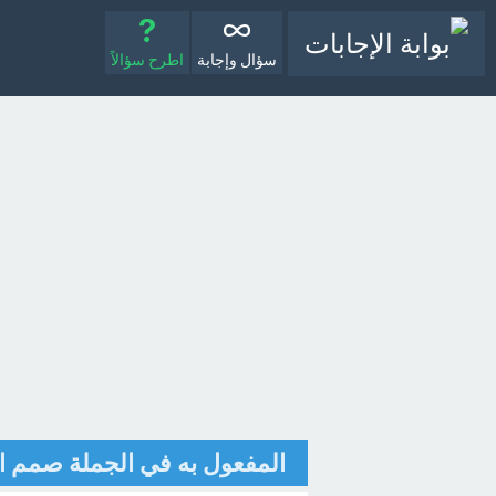
سؤال وإجابة
اطرح سؤالاً
‏المفعول به في الجملة صمم ا