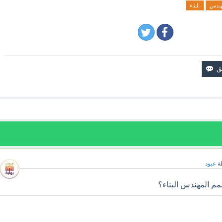
هندس
البناء
ة
عبود
مم المهندس البناء؟