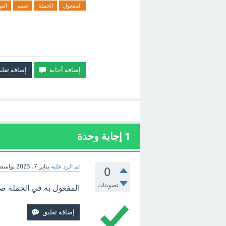
المفعول
الجملة
صمم
الم
1
إجابة وحدة
تم الرد عليه
يناير 7، 2025
بواسط
0
تصويتات
‏المفعول به في الجملة ص