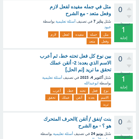
مثل في جمله مفيده لفعل لازم
0
وفعل متعد - مع الشرح
يناير 7
سُئل
في تصنيف
أسئلة تعليمية
بواسطة
تصويتات
عبود
1
مثل
جمله
مفيده
لفعل
لازم
إجابة
وفعل
متعد
بين نوع كل فعل تحته خط، ثم أعرب
0
الاسم الذي بعده: 2- أتقن عملك
تحقق ما تريد [تم الحل]
تصويتات
1
أكتوبر 4، 2025
سُئل
في تصنيف
أسئلة تعليمية
بواسطة
ابوعبدالله
إجابة
نوع
فعل
تحته
خط،
أعرب
الاسم
بعده
أتقن
عملك
تحقق
تريد
بنت /نفق / أتقن )الحرف المتحرك
0
هو ؟ - مع الشرح
يونيو 24
سُئل
في تصنيف
أسئلة تعليمية
بواسطة
تصويتات