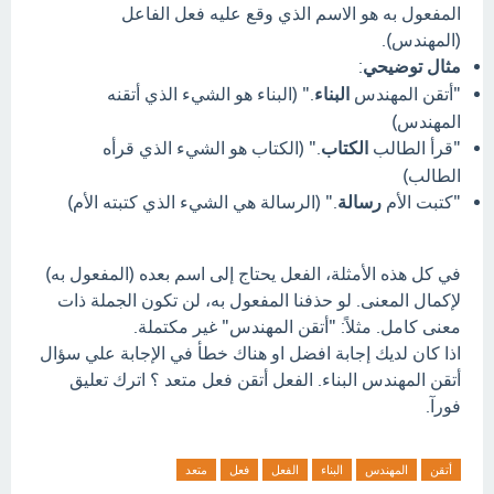
المفعول به هو الاسم الذي وقع عليه فعل الفاعل
(المهندس).
مثال توضيحي
:
"أتقن المهندس
البناء
." (البناء هو الشيء الذي أتقنه
المهندس)
"قرأ الطالب
الكتاب
." (الكتاب هو الشيء الذي قرأه
الطالب)
"كتبت الأم
رسالة
." (الرسالة هي الشيء الذي كتبته الأم)
في كل هذه الأمثلة، الفعل يحتاج إلى اسم بعده (المفعول به)
لإكمال المعنى. لو حذفنا المفعول به، لن تكون الجملة ذات
معنى كامل. مثلاً: "أتقن المهندس" غير مكتملة.
اذا كان لديك إجابة افضل او هناك خطأ في الإجابة علي سؤال
أتقن المهندس البناء. الفعل أتقن فعل متعد ؟ اترك تعليق
فورآ.
أتقن
المهندس
البناء
الفعل
فعل
متعد