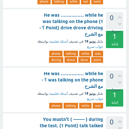
phone
talking
while
out
went
He was …………… while he
0
was talking on the phone (1
Point) drive drove driving ؟ -
تصويتات
مع الشرح
1
يونيو 19
سُئل
في تصنيف
أسئلة تعليمية
بواسطة
إجابة
جواب سريع
phone
talking
while
was
driving
drove
drive
point
He was …………… while he
0
was talking on the phone ؟ -
مع الشرح
تصويتات
1
يونيو 19
سُئل
في تصنيف
أسئلة تعليمية
بواسطة
جواب سريع
إجابة
phone
talking
while
was
You mustn't ( -------- ) during
0
the test. (1 Point) talk talked