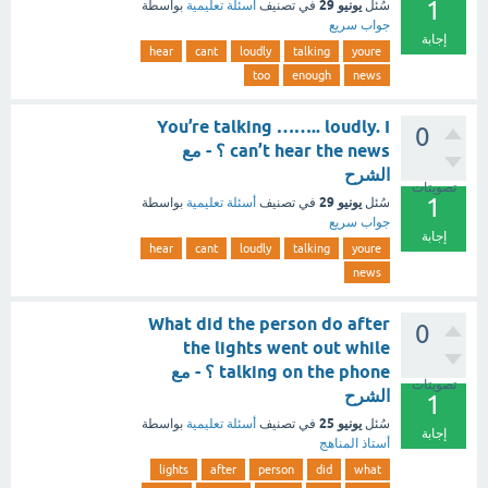
1
يونيو 29
سُئل
في تصنيف
أسئلة تعليمية
بواسطة
جواب سريع
إجابة
hear
cant
loudly
talking
youre
too
enough
news
You’re talking …….. loudly. I
0
can’t hear the news ؟ - مع
الشرح
تصويتات
1
يونيو 29
سُئل
في تصنيف
أسئلة تعليمية
بواسطة
جواب سريع
إجابة
hear
cant
loudly
talking
youre
news
What did the person do after
0
the lights went out while
talking on the phone ؟ - مع
تصويتات
الشرح
1
يونيو 25
سُئل
في تصنيف
أسئلة تعليمية
بواسطة
إجابة
أستاذ المناهج
lights
after
person
did
what