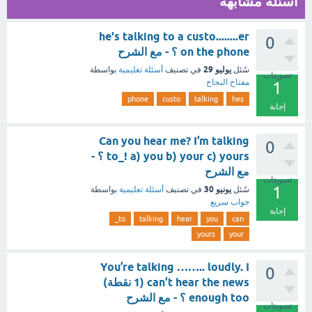
أسئلة مشابهة
he's talking to a custo........er
0
on the phone ؟ - مع الشرح
يوليو 29
سُئل
في تصنيف
أسئلة تعليمية
بواسطة
تصويتات
مفتاح النجاح
1
phone
custo
talking
hes
إجابة
Can you hear me? I’m talking
0
to_! a) you b) your c) yours ؟ -
مع الشرح
تصويتات
1
يونيو 30
سُئل
في تصنيف
أسئلة تعليمية
بواسطة
جواب سريع
إجابة
to_
talking
hear
you
can
yours
your
You’re talking …….. loudly. I
0
can’t hear the news (1 نقطة)
enough too ؟ - مع الشرح
تصويتات