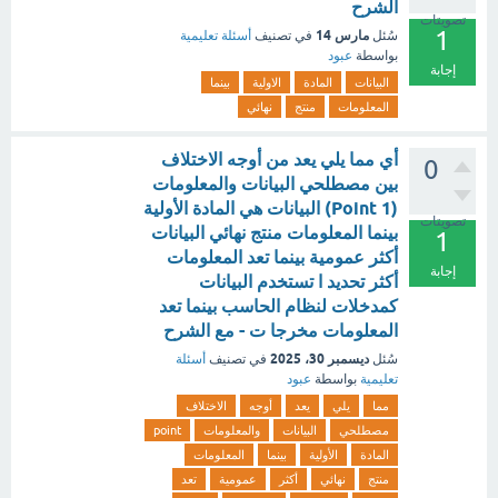
الشرح
تصويتات
1
مارس 14
سُئل
في تصنيف
أسئلة تعليمية
بواسطة
عبود
إجابة
البيانات
المادة
الاولية
بينما
المعلومات
منتج
نهائي
أي مما يلي يعد من أوجه الاختلاف
0
بين مصطلحي البيانات والمعلومات
(1 Point) البيانات هي المادة الأولية
تصويتات
بينما المعلومات منتج نهائي البيانات
1
أكثر عمومية بينما تعد المعلومات
إجابة
أكثر تحديد ا تستخدم البيانات
كمدخلات لنظام الحاسب بينما تعد
المعلومات مخرجا ت - مع الشرح
ديسمبر 30، 2025
سُئل
في تصنيف
أسئلة
تعليمية
بواسطة
عبود
مما
يلي
يعد
أوجه
الاختلاف
مصطلحي
البيانات
والمعلومات
point
المادة
الأولية
بينما
المعلومات
منتج
نهائي
أكثر
عمومية
تعد