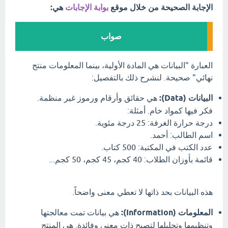
الإجابة الصحيحة من خلال موقع
بوابة الإجابات
هي:
صواب
العبارة "البيانات هي المادة الأولية، بينما المعلومات منتج
نهائي" صحيحة. لنشرح ذلك بالتفصيل:
البيانات (Data):
هي حقائق وأرقام ورموز غير منظمة.
فكر فيها كمواد خام. أمثلة:
درجة حرارة الغرفة: 25 درجة مئوية.
اسم الطالب: أحمد.
عدد الكتب في المكتبة: 500 كتاب.
قائمة بأوزان الطلاب: 40 كجم، 45 كجم، 50 كجم...
هذه البيانات بحد ذاتها لا تعطي معنى واضحاً.
المعلومات (Information):
هي بيانات تمت معالجتها
وتنظيمها وتحليلها لتصبح ذات معنى وفائدة. هي المنتج