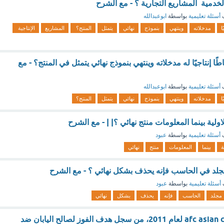
الخدمية المشاريع التجارية ؟ - مع الشرح
ف
أسئلة تعليمية
بواسطة
ابوعبدالله
ا
مدخلاته
وينتهي
بنموذج
نهائي
يتمثل
المنتج؟
المشاريع
الإنتاجية
 إنتاجيًا له مدخلاته وينتهي بنموذج نهائي يتمثل في المنتج؟ - مع
ف
أسئلة تعليمية
بواسطة
ابوعبدالله
ا
مدخلاته
وينتهي
بنموذج
نهائي
يتمثل
المنتج؟
لاولية بينما المعلومات منتج نهائي ؟| | - مع الشرح
ف
أسئلة تعليمية
بواسطة
عبود
ة
بينما
المعلومات
منتج
نهائي
لد في الحاسب فإنه يحذف بشكل نهائي ؟ - مع الشرح
أسئلة تعليمية
بواسطة
عبود
مجلد
الحاسب
فإنه
يحذف
بشكل
نهائي
في نهائي بطولة afc asian cup لعام 2011، من سجل هدف الفوز لصالح اليابان ضد