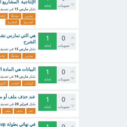
الإنتاجية المشاريع 
تصويتات
إجابة
مارس 15
سُئل
في تصني
تمارس
نشاطًا
إنتاجيً
الخدمية
التجارية
هي التي تمارس نشاطًا
1
0
الشرح
تصويتات
إجابة
مارس 15
سُئل
في تصني
تمارس
نشاطًا
إنتاجيً
البيانات هي المادة ا
1
0
مارس 14
سُئل
في تصني
تصويتات
إجابة
البيانات
المادة
الاولي
عند حذف ملف أو مج
1
0
فبراير 28
سُئل
في تصنيف
تصويتات
إجابة
عند
حذف
ملف
1
0