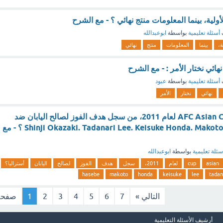
لأولية، بينما المعلومات منتج نهائي ؟ - مع الشرح
أسئلة تعليمية
بواسطة
ابوعبدالله
ة،
بينما
المعلومات
منتج
نهائي
ئي نختار الأمر : - مع الشرح
أسئلة تعليمية
بواسطة
عبود
نهائي
نختار
الأمر
في نهائي بطولة AFC Asian Cup لعام 2011، من سجل هدف الفوز لصالح اليابان ضد
أستراليا؟ Shinji Okazaki. Tadanari Lee. Keisuke Honda. Makoto Hasebe ؟ - مع
سئلة تعليمية
بواسطة
ابوعبدالله
asian
cup
لعام
2011،
سجل
هدف
الفوز
لصالح
اليابان
أستراليا؟
hasebe
makoto
honda
keisuke
lee
tadan
التالي »
7
6
5
4
3
2
1
صفحة
أرشيف الأسئلة التعليمية