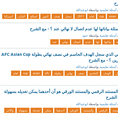
رح
أسئلة تعليمية
بواسطة
ابوعبدالله
asian
cup
لعام
2011،
سجل
هدف
الفوز
لصالح
اليابان
أستراليا
مثلة بياناتها لها عدم اتصال لا نهائي عند ؟ - مع الشرح
أسئلة تعليمية
بواسطة
عبود
ة
بياناتها
لها
عدم
اتصال
نهائي
عند
من هو اللاعب الياباني الذي سجل الهدف الحاسم في نصف نهائي بطولة AFC Asian Cup
أسئلة تعليمية
بواسطة
ابوعبدالله
ل
الهدف
الحاسم
نصف
نهائي
بطولة
afc
asian
cup
لعام
المستند الرقمي والمستند الورقي هو أن أحدهما يمكن تعديله بسهولة
 الشرح
أسئلة تعليمية
بواسطة
ابوعبدالله
ستند
الرقمي
والمستند
الورقي
أحدهما
يمكن
تعديله
بسهولة
والآخر