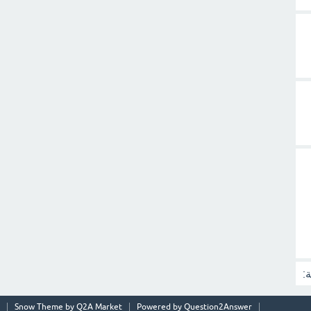
:
Snow Theme by
Q2A Market
Powered by
Question2Answer