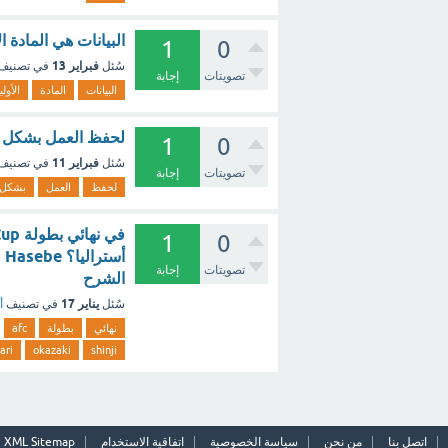
البيانات هي المادة ا
1
0
فبراير 13
سُئل
في تصنيف
تصويتات
إجابة
البيانات
المادة
الأولي
لحفظ العمل بشكل نها
1
0
فبراير 11
سُئل
في تصنيف
تصويتات
إجابة
لحفظ
العمل
بشكل
1
0
تصويتات
إجابة
الشرح
يناير 17
سُئل
في تصنيف
أ
نهائي
بطولة
afc
ari
okazaki
shinji
اتصل بنا
من نحن
سياسة الخصوصية
اتفاقية الاستخدام
XML Sitemap