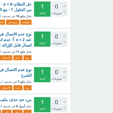
1
0
من الحلول ؟ - مع ا
تصويتات
إجابة
مايو 14
سُئل
في تصنيف
أس
النظام
مستحيل
الح
1
0
عند x = 2 
تصويتات
إجابة
اتصال قابل للإزالة 
مايو 11
سُئل
في تصنيف
أس
نوع
عدم
الاتصال
نوع عدم الاتصال في ا
1
0
الشرح
تصويتات
إجابة
مايو 7
سُئل
في تصنيف
أسئ
نوع
عدم
الاتصال
س: عند حذف ملف أو
1
0
أبريل 6
سُئل
في تصنيف
أس
تصويتات
إجابة
عند
حذف
ملف