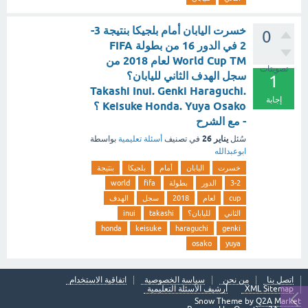
خسرت اليابان أمام بلجيكا بنتيجة 3-
0
2 في الدور 16 من بطولة FIFA
World Cup TM لعام 2018 من
تصويتات
سجل الهدف الثاني لليابان؟
1
Takashi Inui. Genki Haraguchi.
إجابة
Keisuke Honda. Yuya Osako ؟
- مع الشرح
يناير 26
سُئل
في تصنيف
أسئلة تعليمية
بواسطة
ابوعبدالله
خسرت
اليابان
أمام
بلجيكا
بنتيجة
3-2
الدور
بطولة
fifa
world
cup
لعام
2018
سجل
الهدف
الثاني
لليابان؟
takashi
inui
honda
keisuke
haraguchi
genki
osako
yuya
اتصل بنا
من نحن
سياسة الخصوصية
اتفاقية الاستخدام
XML Sitemap
أرشيف الأسئلة التعليمية
Snow Theme by
Q2A Market