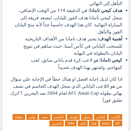
التأهل إلى النهائي.
هدف كيجي تامادا:
في الدقيقة 114 من الوقت الإضافي،
سجل كيجي تامادا هدف الفوز لليابان، ليصعد فريقه إلى
المباراة النهائية. كان هذا الهدف حاسماً جداً لأنه منح اليابان
الفوز والتأهل.
أهمية الهدف:
يعتبر هدف تامادا من الأهداف التاريخية
للمنتخب الياباني في كأس آسيا، حيث ساهم في تتويج
اليابان بالبطولة في النهاية.
كيجي تامادا:
هو لاعب كرة قدم ياباني سابق، لعب
كمهاجم، واشتهر بهذا الهدف تحديداً.
اذا كان لديك إجابة افضل او هناك خطأ في الإجابة علي سؤال
من هو اللاعب الياباني الذي سجل الهدف الحاسم في نصف
نهائي بطولة AFC Asian Cup لعام 2004 ضد البحرين ؟ اترك
تعليق فورآ.
اللاعب
الياباني
سجل
الهدف
الحاسم
نصف
نهائي
بطولة
afc
asian
cup
لعام
2004
البحرين