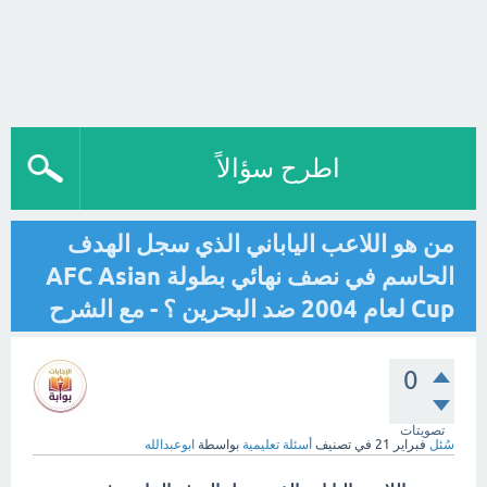
اطرح سؤالاً
من هو اللاعب الياباني الذي سجل الهدف
الحاسم في نصف نهائي بطولة AFC Asian
Cup لعام 2004 ضد البحرين ؟ - مع الشرح
0
تصويتات
سُئل
فبراير 21
في تصنيف
أسئلة تعليمية
بواسطة
ابوعبدالله