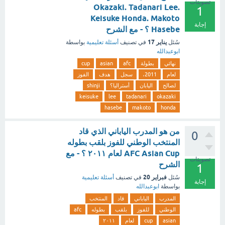
تصويتات
Okazaki. Tadanari Lee.
1
Keisuke Honda. Makoto
إجابة
Hasebe ؟ - مع الشرح
يناير 17
سُئل
في تصنيف
أسئلة تعليمية
بواسطة
ابوعبدالله
نهائي
بطولة
afc
asian
cup
لعام
2011،
سجل
هدف
الفوز
لصالح
اليابان
أستراليا؟
shinji
keisuke
lee
tadanari
okazaki
hasebe
makoto
honda
من هو المدرب الياباني الذي قاد
0
المنتخب الوطني للفوز بلقب بطوله
AFC Asian Cup لعام ٢٠١١ ؟ - مع
تصويتات
الشرح
1
فبراير 20
سُئل
في تصنيف
أسئلة تعليمية
إجابة
بواسطة
ابوعبدالله
المدرب
الياباني
قاد
المنتخب
الوطني
للفوز
بلقب
بطوله
afc
asian
cup
لعام
٢٠١١