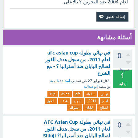
لعام 2004 ضد البحرين ؟ بالأعلى.
أسئلة مشابهة
في نهائي بطولة afc asian cup
0
لعام 2011، من سجل هدف الفوز
لصالح اليابان ضد أستراليا ؟ - مع
تصويتات
الشرح
1
فبراير 27
سُئل
في تصنيف
أسئلة تعليمية
إجابة
بواسطة
ابوعبدالله
نهائي
بطولة
afc
asian
cup
لعام
2011،
سجل
هدف
الفوز
لصالح
اليابان
أستراليا
في نهائي بطولة AFC Asian Cup
0
لعام 2011، من سجل هدف الفوز
لصالح اليابان ضد أستراليا؟ Shinji