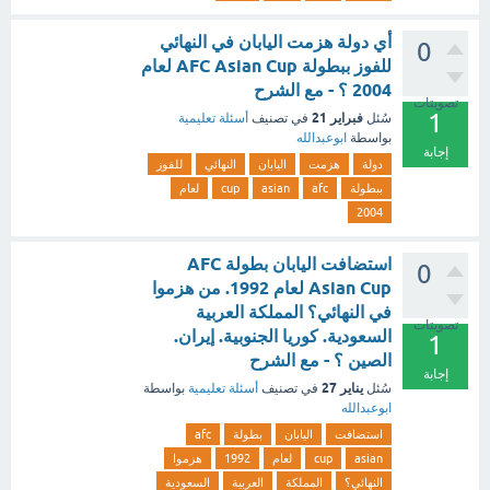
أي دولة هزمت اليابان في النهائي
0
للفوز ببطولة AFC Asian Cup لعام
2004 ؟ - مع الشرح
تصويتات
1
فبراير 21
سُئل
في تصنيف
أسئلة تعليمية
بواسطة
ابوعبدالله
إجابة
دولة
هزمت
اليابان
النهائي
للفوز
ببطولة
afc
asian
cup
لعام
2004
استضافت اليابان بطولة AFC
0
Asian Cup لعام 1992. من هزموا
في النهائي؟ المملكة العربية
تصويتات
السعودية. كوريا الجنوبية. إيران.
1
الصين ؟ - مع الشرح
إجابة
يناير 27
سُئل
في تصنيف
أسئلة تعليمية
بواسطة
ابوعبدالله
استضافت
اليابان
بطولة
afc
asian
cup
لعام
1992
هزموا
النهائي؟
المملكة
العربية
السعودية