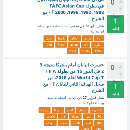
0
في بطولة AFC Asian Cup؟
1988. 1992. 1996. 2000 ؟ - مع
تصويتات
الشرح
1
يناير 26
سُئل
في تصنيف
أسئلة تعليمية
بواسطة
إجابة
ابوعبدالله
عام
فازت
اليابان
بلقبها
الأول
بطولة
afc
asian
cup؟
1988
2000
1996
1992
خسرت اليابان أمام بلجيكا بنتيجة 3-
0
2 في الدور 16 من بطولة FIFA
World Cup T لعام 2018. من
تصويتات
سجل الهدف الثاني لليابان ؟ - مع
1
الشرح
إجابة
فبراير 27
سُئل
في تصنيف
أسئلة تعليمية
بواسطة
ابوعبدالله
خسرت
اليابان
أمام
بلجيكا
بنتيجة
3-2
الدور
بطولة
fifa
world
cup
لعام
2018
سجل
الهدف
الثاني
لليابان