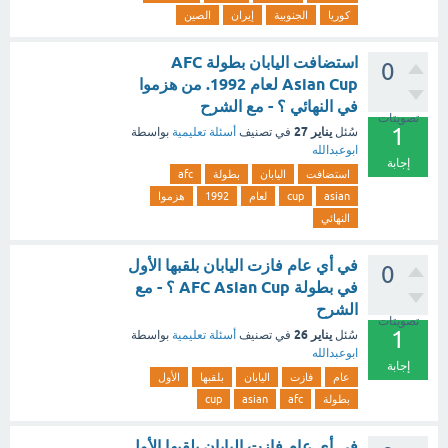
كوريا
الجنوبية
إيران
الصين
استضافت اليابان بطولة AFC
0
Asian Cup لعام 1992. من هزموا
في النهائي ؟ - مع الشرح
تصويتات
1
يناير 27
سُئل
في تصنيف
أسئلة تعليمية
بواسطة
ابوعبدالله
إجابة
استضافت
اليابان
بطولة
afc
asian
cup
لعام
1992
هزموا
النهائي
في أي عام فازت اليابان بلقبها الأول
0
في بطولة AFC Asian Cup ؟ - مع
الشرح
تصويتات
1
يناير 26
سُئل
في تصنيف
أسئلة تعليمية
بواسطة
ابوعبدالله
إجابة
عام
فازت
اليابان
بلقبها
الأول
بطولة
afc
asian
cup
في أي عام فازت اليابان بلقبها الأول