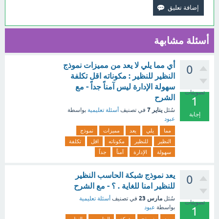
أسئلة مشابهة
أي مما يلي لا يعد من مميزات نموذج
0
النظير للنظير : مكوناته اقل تكلفة
سهولة الإدارة ليس آمناً جداً - مع
تصويتات
الشرح
1
يناير 7
سُئل
في تصنيف
أسئلة تعليمية
بواسطة
إجابة
عبود
مما
يلي
يعد
مميزات
نموذج
النظير
للنظير
مكوناته
اقل
تكلفة
سهولة
الإدارة
آمناً
جداً
يعد نموذج شبكة الحاسب النظير
0
للنظير امنا للغاية . ؟ - مع الشرح
مارس 23
سُئل
في تصنيف
أسئلة تعليمية
تصويتات
بواسطة
عبود
1