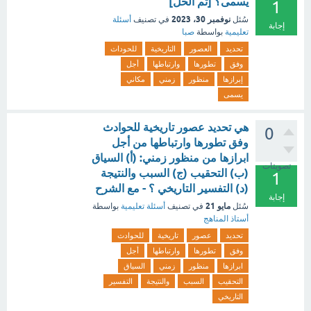
يسمى؟ [تم الحل]
1
نوفمبر 30، 2023
سُئل
في تصنيف
أسئلة
إجابة
تعليمية
بواسطة
صبا
تحديد
العصور
التاريخية
للحوداث
وفق
تطورها
وارتباطها
أجل
إبرازها
منظور
زمني
مكاني
يسمى
هي تحديد عصور تاريخية للحوادث
0
وفق تطورها وارتباطها من أجل
ابرازها من منظور زمني: (أ) السياق
تصويتات
(ب) التحقيب (ج) السبب والنتيجة
1
(د) التفسير التاريخي ؟ - مع الشرح
إجابة
مايو 21
سُئل
في تصنيف
أسئلة تعليمية
بواسطة
أستاذ المناهج
تحديد
عصور
تاريخية
للحوادث
وفق
تطورها
وارتباطها
أجل
ابرازها
منظور
زمني
السياق
التحقيب
السبب
والنتيجة
التفسير
التاريخي