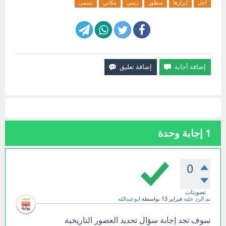
أجل
إبرازها
منظور
زمني
مكاني
يسمى
1
إجابة وحدة
0
تصويتات
تم الرد عليه
فبراير 13
بواسطة
ابوعبدالله
سوف تجد إجابة سؤال تحديد العصور التاريخية