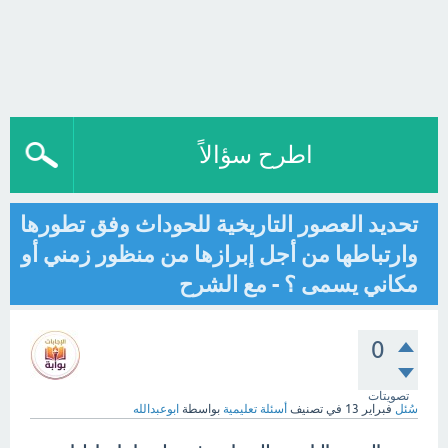
اطرح سؤالاً
تحديد العصور التاريخية للحوداث وفق تطورها
وارتباطها من أجل إبرازها من منظور زمني أو
مكاني يسمى ؟ - مع الشرح
0
تصويتات
سُئل
فبراير 13
في تصنيف
أسئلة تعليمية
بواسطة
ابوعبدالله