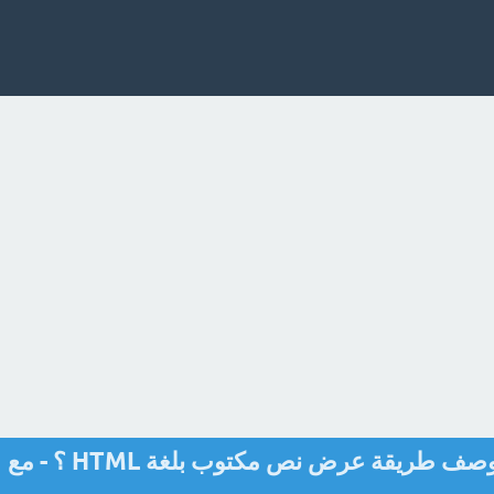
Css هي لغة أنماط تُستخدم لوصف طريقة عرض نص مكتوب بلغة HTML ؟ - مع