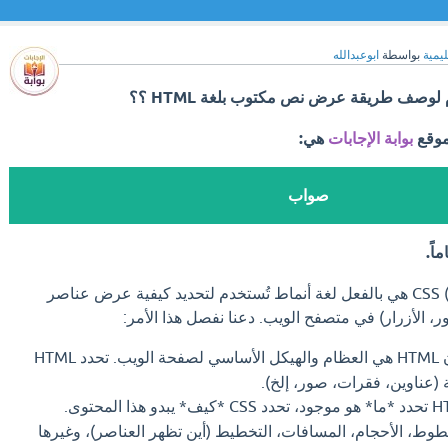
ليمية
بواسطة
ابوعبدالله
موقع
بوابة الإجابات
هي:
صواب
اً.
CSS (Cascading Style Sheets) هي بالفعل لغة أنماط تُستخدم لتحديد كيفية عرض عناصر
تخيل أن HTML هي العظام والهيكل الأساسي لصفحة الويب. تحدد HTML
(عناوين، فقرات، صور، إلخ).
بينما HTML تحدد *ما* هو موجود، تحدد CSS *كيف* يبدو هذا المحتوى.
وان، الخطوط، الأحجام، المسافات، التخطيط (أين تظهر العناصر)، وغيرها