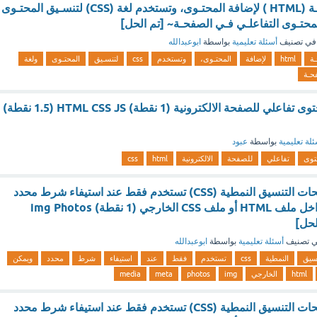
تستخدم لغة البرمجـة (HTML ) لإضافة المحتـوى، وتستخدم لغة (CSS) لتنسـيق المحتـوى
في تصنيف
أسئلة تعليمية
بواسطة
ابوعبدالله
ـة
html
لإضافة
المحتـوى،
وتستخدم
css
لتنسـيق
المحتـوى
ولغة
حـة
.تستخدم لاضافة محتوى تفاعلي للصفحة الالكترونية (1 نقطة) HTML CSS JS (1.5 نقطة)
لة تعليمية
بواسطة
عبود
توى
تفاعلي
للصفحة
الالكترونية
html
css
.هي خاصية في صفحات التنسيق النمطية (CSS) تستخدم فقط عند استيفاء شرط محدد
ويمكن وضعها في داخل ملف HTML أو ملف CSS الخارجي (1 نقطة) img Photos
 تصنيف
أسئلة تعليمية
بواسطة
ابوعبدالله
نسيق
النمطية
css
تستخدم
فقط
عند
استيفاء
شرط
محدد
ويمكن
html
الخارجي
img
photos
meta
media
.هي خاصية في صفحات التنسيق النمطية (CSS) تستخدم فقط عند استيفاء شرط محدد