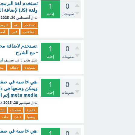
1
0
ولغة (JS) لإضافة المحتـوى التفاعلـي فـي الصفحـة~ [تم الحل]
تصويتات
إجابة
أغسطس 20، 2025
سُئل
تستخدم
لغة
البرمج
التفاعلـي
فـي
الصف
1
0
- مع الشرح
تصويتات
إجابة
يناير 5
سُئل
في تصنيف
أسئ
تستخدم
لاضافة
مح
1
0
تصويتات
إجابة
meta media [تم الحل]
سبتمبر 28، 2025
سُئل
في
خاصية
صفحات
الت
وضعها
داخل
ملف
1
0