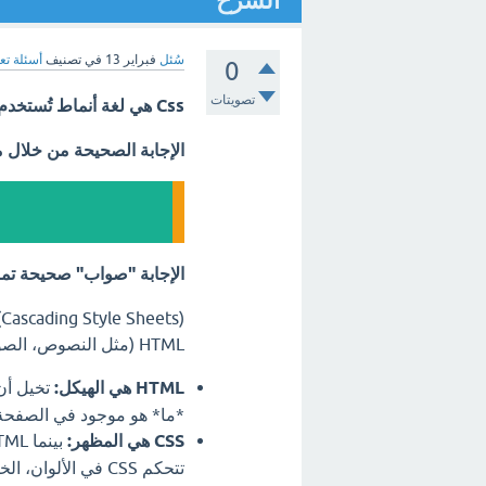
الشرح
سُئل
فبراير 13
في تصنيف
أسئلة تع
0
تصويتات
Css هي لغة أنماط تُستخدم لوصف طريقة عرض نص مكتوب بلغة HTML ؟؟
الإجابة الصحيحة من خلال 
الإجابة "صواب" صحيحة تمام
HTML (مثل النصوص، الصور، الأزرار) في متصفح الويب. دعنا نفصل هذا الأمر:
HTML هي الهيكل:
*ما* هو موجود في الصفحة 
CSS هي المظهر:
تتحكم CSS في الأل