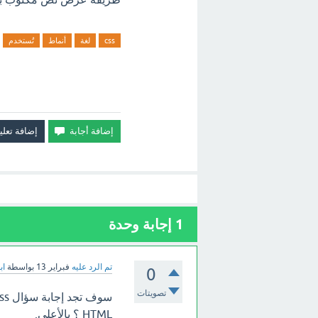
css
لغة
أنماط
تُستخدم
1
إجابة وحدة
تم الرد عليه
فبراير 13
بواسطة
اب
0
تصويتات
HTML ؟ بالأعلى.