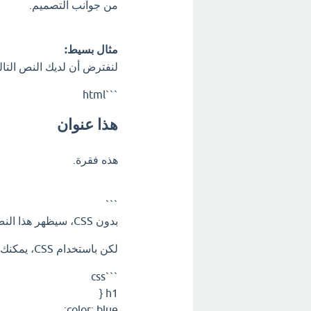
من جوانب التصميم.
مثال بسيط:
لنفترض أن لديك النص التالي 
```html
هذا عنوان
هذه فقرة.
```
بدون CSS، سيظهر هذا النص بخط وحجم ولون افتراضيين يحددهما المتصفح.
لكن باستخدام CSS، يمكنك تغيير مظهره:
```css
h1 {
color: blue;