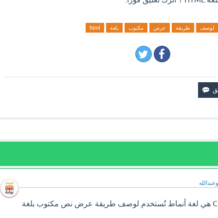
لوصف
طريقة
عرض
مكتوب
بلغة
html
وعبدالله
سوف تجد إجابة سؤال Css هي لغة أنماط تُستخدم لوصف طريقة عرض نص مكتوب بلغة