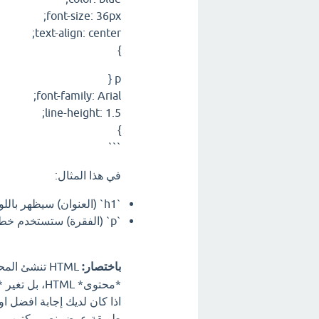
font-size: 36px;
text-align: center;
}
p {
font-family: Arial;
line-height: 1.5;
}
```
في هذا المثال:
`h1` (العنوان) سيظهر باللون الأزرق، بحجم خط 36 بكسل، ومُحاذى إلى المنتصف.
`p` (الفقرة) ستستخدم خط Arial، وستكون المسافة بين الأسطر 1.5.
باختصار:
*محتوى* HTML، بل تغير *عرضه*.
طريقة عرض نص مكتوب بلغة HTML ؟ اترك تعليق