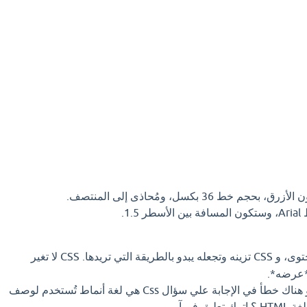
HTML تنشئ المحتوى، و CSS تزينه وتجعله يبدو بالطريقة التي تريدها. CSS لا تغير
اذا كان لديك إجابة افضل او هناك خطأ في الإجابة علي سؤال Css هي لغة أنماط تُستخدم لوصف
 فورآ.