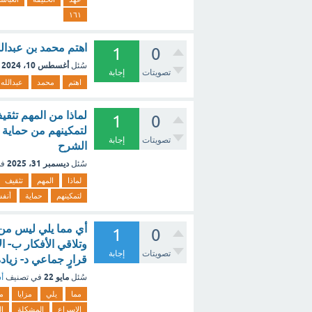
١٦١
اهتم محمد بن عبدالل
1
0
أغسطس 10، 2024
سُئل
تصويتات
إجابة
اهتم
محمد
عبدالله
لماذا من المهم تثقي
1
0
لتمكينهم من حماية أ
تصويتات
إجابة
الشرح
ديسمبر 31، 2025
سُئل
في
لماذا
المهم
تثقيف
لتمكينهم
حماية
أنف
أي مما يلي ليس من
1
0
وتلاقي الأفكار ب- 
تصويتات
إجابة
قرارٍ جماعي د- زيا
مايو 22
سُئل
في تصنيف
أس
مما
يلي
مزايا
م
الإسراع
المشكلة
ال