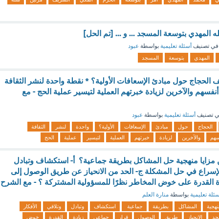
ه المهدي بتوسعة المسجد ... و ... [تم الحل]
في تصنيف
أسئلة تعليمية
بواسطة
عبود
المهدي
بتوسعة
المسجد
ف الحجاج حول مبادئ الإسعافات الأولية؟ * نقطة واحدة لنشر الثقافة
نفسهم والآخرين لزيادة خبرتهم العملية لتيسير عملية الحج - مع
 تصنيف
أسئلة تعليمية
بواسطة
عبود
الحجاج
حول
مبادئ
الإسعافات
الأولية؟
واحدة
لنشر
الثقافة
سهم
والآخرين
لزيادة
خبرتهم
العملية
لتيسير
عملية
الحج
 مزايا منهجية حل المشاكل بطريقة جماعية؟ أ- استكشاف وتبادل
الإسراع في حل المشكلة ج- الحد من الانحياز عن طريق الوصول إلى
دة القدرة على خوض المخاطر نظرًا للمسؤولية المشتركة ؟ - مع الشرح
ئلة تعليمية
بواسطة
منارة العلم
نهجية
المشاكل
بطريقة
جماعية
استكشاف
وتبادل
وتلاقي
الأفكار
حد
الانحياز
طريق
الوصول
قرارٍ
جماعي
زيادة
القدرة
خوض