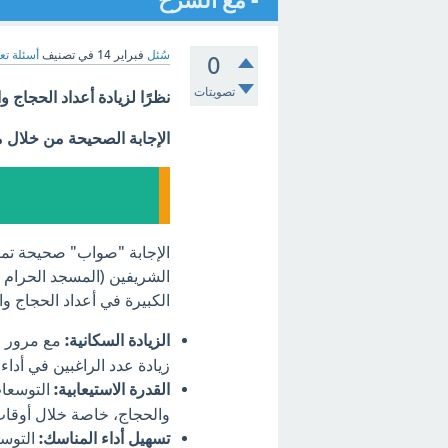
- مع الشرح
سُئل
فبراير 14
في تصنيف
أسئلة تع
0
تصويتات
نظرًا لزيادة أعداد الحجاج
الإجابة الصحيحة من خلال 
الإجابة "صواب" صحيحة تما
الشريفين (المسجد الحرام ف
الكبيرة في أعداد الحجاج وا
الزيادة السكانية:
مع مرور ال
زيادة عدد الراغبين في أداء
القدرة الاستيعابية:
التوسعات
والحجاج، خاصة خلال أوقات
تسهيل أداء المناسك:
التوسع