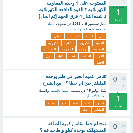
المفتوحه على 1 وحده المقاومه
تصويتات
الكهربائيه 2 القوه الدافعه الكهربائيه
1
3 شده التيار 4 فرق الجهد [تم الحل]
إجابة
سبتمبر 16، 2025
سُئل
في تصنيف
أسئلة
تعليمية
بواسطة
ابوعبدالله
تدل
قراءه
الفولتميتر
قطبي
العمود
الكهربي
الدائره
الكهربيه
المفتوحه
وحده
المقاومه
الكهربائيه
القوه
الدافعه
شده
التيار
فرق
الجهد
تقاس كميه الحبر في قلم بوحده
0
المليلتر صح ام خطا ؟ - مع الشرح
يوليو 18
سُئل
في تصنيف
أسئلة تعليمية
بواسطة
تصويتات
معلمة الأجيال
1
تقاس
كميه
الحبر
قلم
بوحده
إجابة
المليلتر
خطا
صح ام خطا تقاس كميه الطاقه
0
المستهلكه بوحده كيلو واط ساعه ؟