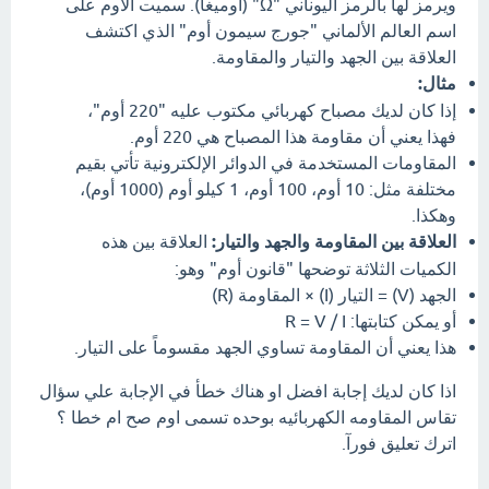
ويرمز لها بالرمز اليوناني "Ω" (أوميغا). سميت الأوم على
اسم العالم الألماني "جورج سيمون أوم" الذي اكتشف
العلاقة بين الجهد والتيار والمقاومة.
مثال:
إذا كان لديك مصباح كهربائي مكتوب عليه "220 أوم"،
فهذا يعني أن مقاومة هذا المصباح هي 220 أوم.
المقاومات المستخدمة في الدوائر الإلكترونية تأتي بقيم
مختلفة مثل: 10 أوم، 100 أوم، 1 كيلو أوم (1000 أوم)،
وهكذا.
العلاقة بين المقاومة والجهد والتيار:
العلاقة بين هذه
الكميات الثلاثة توضحها "قانون أوم" وهو:
الجهد (V) = التيار (I) × المقاومة (R)
أو يمكن كتابتها: R = V / I
هذا يعني أن المقاومة تساوي الجهد مقسوماً على التيار.
اذا كان لديك إجابة افضل او هناك خطأ في الإجابة علي سؤال
تقاس المقاومه الكهربائيه بوحده تسمى اوم صح ام خطا ؟
اترك تعليق فورآ.