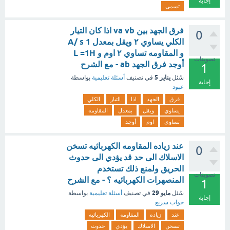
إجابة
تسمى
فرق الجهد بين va vb اذا كان التيار
0
الكلي يساوي ٢ ويقل بمعدل 1 A/ s
و المقاومه تساوي ٢ اوم و L =1H
تصويتات
أوجد فرق الجهد ab - مع الشرح
1
يناير 5
سُئل
في تصنيف
أسئلة تعليمية
بواسطة
إجابة
عبود
فرق
الجهد
اذا
التيار
الكلي
يساوي
ويقل
بمعدل
المقاومه
تساوي
اوم
أوجد
عند زياده المقاومه الكهربائيه تسخن
0
الاسلاك الى حد قد يؤدي الى حدوث
الحريق ولمنع ذلك تستخدم
تصويتات
المنصهرات الكهربائيه ؟ - مع الشرح
1
مايو 29
سُئل
في تصنيف
أسئلة تعليمية
بواسطة
إجابة
جواب سريع
عند
زياده
المقاومه
الكهربائيه
تسخن
الاسلاك
يؤدي
حدوث