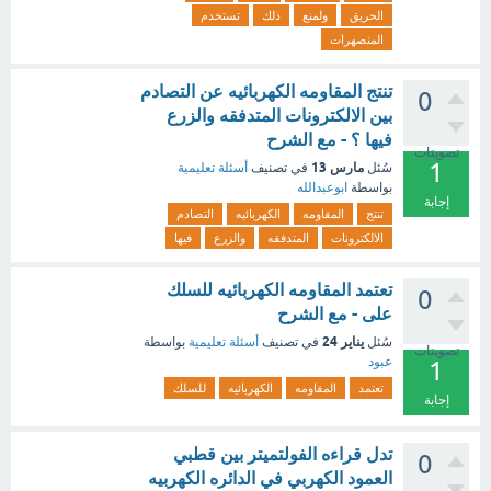
الحريق
ولمنع
ذلك
تستخدم
المنصهرات
تنتج المقاومه الكهربائيه عن التصادم
0
بين الالكترونات المتدفقه والزرع
فيها ؟ - مع الشرح
تصويتات
1
مارس 13
سُئل
في تصنيف
أسئلة تعليمية
بواسطة
ابوعبدالله
إجابة
تنتج
المقاومه
الكهربائيه
التصادم
الالكترونات
المتدفقه
والزرع
فيها
تعتمد المقاومه الكهربائيه للسلك
0
على - مع الشرح
يناير 24
سُئل
في تصنيف
أسئلة تعليمية
بواسطة
تصويتات
عبود
1
تعتمد
المقاومه
الكهربائيه
للسلك
إجابة
تدل قراءه الفولتميتر بين قطبي
0
العمود الكهربي في الدائره الكهربيه