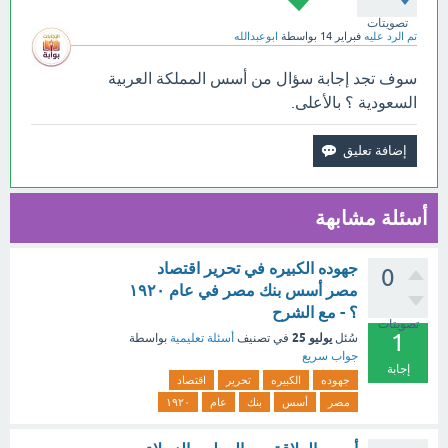
تصويتات
تم الرد عليه
فبراير 14
بواسطة
ابوعبدالله
سوف تجد إجابة سؤال من أسس المملكة العربية
السعودية ؟ بالأعلى.
أسئلة مشابهة
جهوده الكبيره في تحرير اقتصاد
0
مصر أسس بنك مصر في عام ١٩٢٠
؟ - مع الشرح
تصويتات
1
يوليو 25
سُئل
في تصنيف
أسئلة تعليمية
بواسطة
جواب سريع
إجابة
جهوده
الكبيره
تحرير
اقتصاد
مصر
أسس
بنك
عام
١٩٢٠