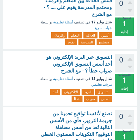
أسس العلاقة بين المعلم والزملاء
0
ومجتمع المدرسة يقوم على .... ؟ -
مع الشرح
تصويتات
1
يوليو 17
سُئل
في تصنيف
أسئلة تعليمية
بواسطة
جواب سريع
إجابة
أسس
العلاقة
المعلم
والزملاء
ومجتمع
المدرسة
يقوم
التسويق عبر البريد الإلكتروني هو
0
أحد أسس التسويق الإلكتروني
صواب خطأ ؟ - مع الشرح
تصويتات
1
يوليو 15
سُئل
في تصنيف
أسئلة تعليمية
بواسطة
مرشد تعليمي
إجابة
التسويق
البريد
الإلكتروني
أحد
أسس
صواب
خطأ
نصنع لأنفسنا تواقيع تحمينا من
0
جريمة التزوير، فأي من الأسس
التالية تُعد من أسس مضاهاة
تصويتات
التوقيع؟ التكوينات المستوى الخطي
1