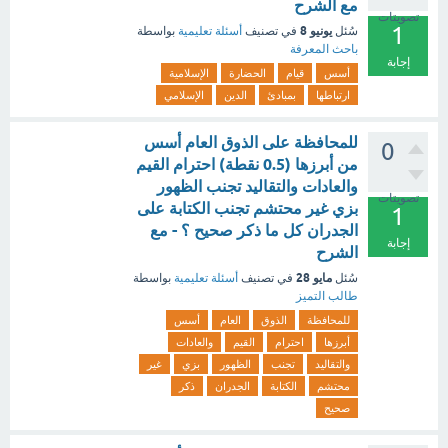
مع الشرح
تصويتات
1
يونيو 8
سُئل
في تصنيف
أسئلة تعليمية
بواسطة
باحث المعرفة
إجابة
أسس
قيام
الحضارة
الإسلامية
ارتباطها
بمبادئ
الدين
الإسلامي
للمحافظة على الذوق العام أسس
0
من أبرزها (0.5 نقطة) احترام القيم
والعادات والتقاليد تجنب الظهور
تصويتات
بزي غير محتشم تجنب الكتابة على
1
الجدران كل ما ذكر صحيح ؟ - مع
إجابة
الشرح
مايو 28
سُئل
في تصنيف
أسئلة تعليمية
بواسطة
طالب التميز
للمحافظة
الذوق
العام
أسس
أبرزها
احترام
القيم
والعادات
والتقاليد
تجنب
الظهور
بزي
غير
محتشم
الكتابة
الجدران
ذكر
صحيح