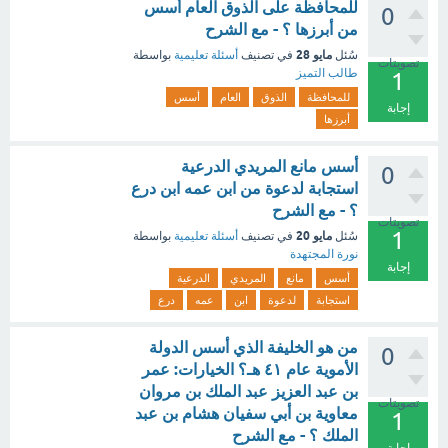
للمحافظة على الذوق العام أسس
0
من أبرزها ؟ - مع الشرح
مايو 28
سُئل
في تصنيف
أسئلة تعليمية
بواسطة
تصويتات
طالب التميز
1
للمحافظة
الذوق
العام
أسس
إجابة
أبرزها
أسس مانع المريدي الدرعية
0
استجابة لدعوة من ابن عمه ابن درع
؟ - مع الشرح
تصويتات
1
مايو 20
سُئل
في تصنيف
أسئلة تعليمية
بواسطة
نورة المجتهدة
إجابة
أسس
مانع
المريدي
الدرعية
استجابة
لدعوة
ابن
عمه
درع
من هو الخليفة الذي أسس الدولة
0
الأموية عام ٤١ هـ؟ الخيارات: عمر
بن عبد العزيز عبد الملك بن مروان
تصويتات
معاوية بن أبي سفيان هشام بن عبد
1
الملك ؟ - مع الشرح