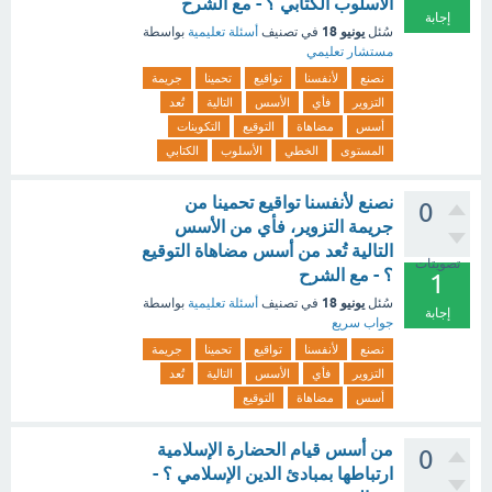
الأسلوب الكتابي ؟ - مع الشرح
إجابة
يونيو 18
سُئل
في تصنيف
أسئلة تعليمية
بواسطة
مستشار تعليمي
نصنع
لأنفسنا
تواقيع
تحمينا
جريمة
التزوير
فأي
الأسس
التالية
تُعد
أسس
مضاهاة
التوقيع
التكوينات
المستوى
الخطي
الأسلوب
الكتابي
نصنع لأنفسنا تواقيع تحمينا من
0
جريمة التزوير، فأي من الأسس
التالية تُعد من أسس مضاهاة التوقيع
تصويتات
؟ - مع الشرح
1
يونيو 18
سُئل
في تصنيف
أسئلة تعليمية
بواسطة
إجابة
جواب سريع
نصنع
لأنفسنا
تواقيع
تحمينا
جريمة
التزوير
فأي
الأسس
التالية
تُعد
أسس
مضاهاة
التوقيع
من أسس قيام الحضارة الإسلامية
0
ارتباطها بمبادئ الدين الإسلامي ؟ -