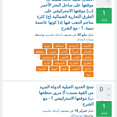
موقعها على ساحل البحر الأحمر
تصويتات
(ب) موقعها الاستراتيجي على
1
الطرق التجارية الشمالية (ج) كثرة
إجابة
مناجم الذهب فيها (د) كونها عاصمة
دينية. ؟ - مع الشرح
مايو 20
سُئل
في تصنيف
أسئلة تعليمية
بواسطة
مفتاح النجاح
الأهمية
الرئيسية
لمملكة
دومة
الجندل
قديماً
كانت
بسبب
موقعها
ساحل
البحر
الأحمر
الاستراتيجي
الطرق
التجارية
الشمالية
كثرة
مناجم
الذهب
فيها
كونها
عاصمة
دينية
تمنح الحدود الجبلية الدولة المزيد
0
من القوة بسبب: أ) مرور سطحها
ب) موقعها الاستراتيجي ؟ - مع
تصويتات
الشرح
1
فبراير 18
سُئل
في تصنيف
أسئلة تعليمية
إجابة
بواسطة
ابوعبدالله