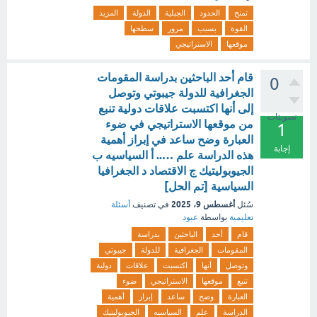
تمنح
الحدود
الجبلية
الدولة
المزيد
القوة
بسبب
مرور
سطحها
موقعها
الاستراتيجي
قام أحد الباحثين بدراسة المقومات
0
الجغرافية للدولة جيبوتي وتوصل
إلى أنها اكتسبت علاقات دولية تنبع
تصويتات
من موقعها الاستراتيجي ‏في ضوء
1
العبارة وضح ساعد في إبراز أهمية
إجابة
هذه الدراسة علم ….. أ السياسيه ب
الجيوبوليتيك ج الاقتصاد د الجغرافيا
السياسية [تم الحل]
أغسطس 9، 2025
سُئل
في تصنيف
أسئلة
تعليمية
بواسطة
عبود
قام
أحد
الباحثين
بدراسة
المقومات
الجغرافية
للدولة
جيبوتي
وتوصل
أنها
اكتسبت
علاقات
دولية
تنبع
موقعها
الاستراتيجي
ضوء
العبارة
وضح
ساعد
إبراز
أهمية
الدراسة
علم
السياسيه
الجيوبوليتيك