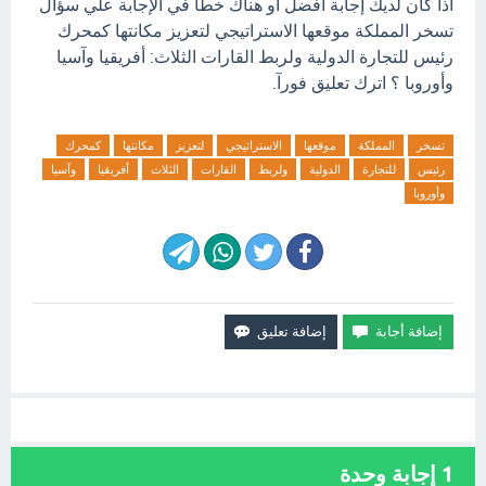
اذا كان لديك إجابة افضل او هناك خطأ في الإجابة علي سؤال
تسخر المملكة موقعها الاستراتيجي لتعزيز مكانتها كمحرك
رئيس للتجارة الدولية ولربط القارات الثلاث: أفريقيا وآسيا
وأوروبا ؟ اترك تعليق فورآ.
تسخر
المملكة
موقعها
الاستراتيجي
لتعزيز
مكانتها
كمحرك
رئيس
للتجارة
الدولية
ولربط
القارات
الثلاث
أفريقيا
وآسيا
وأوروبا
1
إجابة وحدة