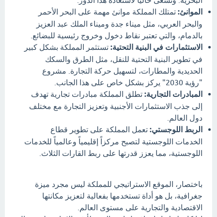
البحرية. وتسعى حالياً لاستعادة هذا الدور.
الموانئ:
تمتلك المملكة موانئ مهمة على البحر الأحمر
والبحر العربي، مثل ميناء جدة وميناء الملك عبد العزيز
بالدمام، والتي تعتبر نقاط دخول وخروج رئيسية للبضائع.
الاستثمارات في البنية التحتية:
تستثمر المملكة بشكل كبير
في تطوير البنية التحتية للنقل، مثل الطرق والسكك
الحديدية والمطارات، لتسهيل حركة التجارة. مشروع
"رؤية 2030" يركز بشكل خاص على هذا الجانب.
المبادرات التجارية:
تطلق المملكة مبادرات تجارية تهدف
إلى جذب الاستثمارات الأجنبية وتعزيز التجارة مع مختلف
دول العالم.
الربط اللوجستي:
تعمل المملكة على تطوير قطاع
الخدمات اللوجستية لتصبح مركزاً إقليمياً وعالمياً للخدمات
اللوجستية، مما يعزز قدرتها على ربط القارات الثلاث.
باختصار، الموقع الاستراتيجي للمملكة ليس مجرد ميزة
جغرافية، بل هو أداة تستخدمها بفعالية لتعزيز مكانتها
الاقتصادية والتجارية على مستوى العالم.