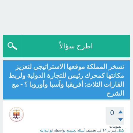
اطرح سؤالاً
تسخر المملكة موقعها الاستراتيجي لتعزيز
مكانتها كمحرك رئيس للتجارة الدولية ولربط
القارات الثلاث: أفريقيا وآسيا وأوروبا ؟ - مع
الشرح
0
تصويتات
سُئل
فبراير 14
في تصنيف
أسئلة تعليمية
بواسطة
ابوعبدالله