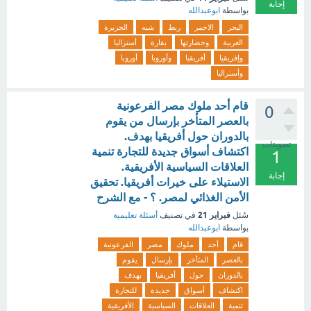
إجابة
بواسطة
ابوعبدالله
البحر
الاحمر
ربط
شبه
الجزيرة
العربية
وحضارتها
بقارة
أستراليا
وإفريقيا
أفريقيا
وأوروبا
أوروبا
وأستراليا
قام أحد ملوك مصر الفرعونية
0
بالعصر المتأخر بإرسال من يقوم
بالدوران حول أفريقيا بهدف.
تصويتات
اكتشاف أسواق جديدة للتجارة تنمية
1
العلاقات السياسية الأفريقية.
إجابة
الاستيلاء على خيرات أفريقيا. تحقيق
الأمن الغذائي لمصر. ؟ - مع الشرح
فبراير 21
سُئل
في تصنيف
أسئلة تعليمية
بواسطة
ابوعبدالله
قام
أحد
ملوك
مصر
الفرعونية
بالعصر
المتأخر
بإرسال
يقوم
بالدوران
حول
أفريقيا
بهدف
اكتشاف
أسواق
جديدة
للتجارة
تنمية
العلاقات
السياسية
الأفريقية