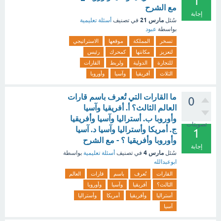
1
مع الشرح
إجابة
مارس 21
سُئل
في تصنيف
أسئلة تعليمية
بواسطة
عبود
تسخر
المملكة
موقعها
الاستراتيجي
لتعزيز
مكانتها
كمحرك
رئيس
للتجارة
الدولية
ولربط
القارات
الثلاث
أفريقيا
وآسيا
وأوروبا
ما القارات التي تُعرف باسم قارات
0
العالم الثالث؟ أ. أفريقيا وآسيا
وأوروبا ب. أستراليا وآسيا وأفريقيا
تصويتات
ج. أمريكا وأستراليا وآسيا د. آسيا
1
وأوروبا وأفريقيا ؟ - مع الشرح
إجابة
مارس 4
سُئل
في تصنيف
أسئلة تعليمية
بواسطة
ابوعبدالله
القارات
تُعرف
باسم
قارات
العالم
الثالث؟
أفريقيا
وآسيا
وأوروبا
أستراليا
وأفريقيا
أمريكا
وأستراليا
آسيا