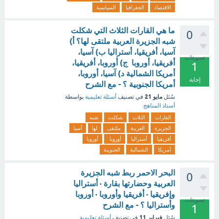
الاقتصاد
الجغرافيا
السياسية
ما هي القارات الثلاث التي شكلت
0
شبه الجزيرة العربية ملتقى لها؟ أ)
آسيا، أفريقيا، أستراليا ب) آسيا،
تصويتات
أفريقيا، أوروبا ج) أوروبا، أفريقيا،
1
أمريكا الشمالية د) آسيا، أوروبا،
إجابة
أمريكا الجنوبية ؟ - مع الشرح
مايو 21
سُئل
في تصنيف
أسئلة تعليمية
بواسطة
أستاذ المناهج
القارات
الثلاث
شكلت
شبه
الجزيرة
العربية
ملتقى
لها
آسيا
أفريقيا
أستراليا
أوروبا
أوروبا
أمريكا
الشمالية
الجنوبية
البحر الاحمر ربط شبه الجزيرة
0
العربية وحضارتها بقارة · أستراليا
وإفريقيا · أفريقيا وأوروبا · أوروبا
تصويتات
وأستراليا ؟ - مع الشرح
1
فبراير 11
سُئل
في تصنيف
أسئلة تعليمية