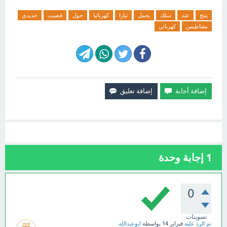
ينتج
عند
سلك
يحمل
تيارا
كهربائيا
حول
قضيب
حديدي
مغناطيس
كهربائي
1
إجابة وحدة
0
تصويتات
تم الرد عليه
فبراير 14
بواسطة
ابوعبدالله