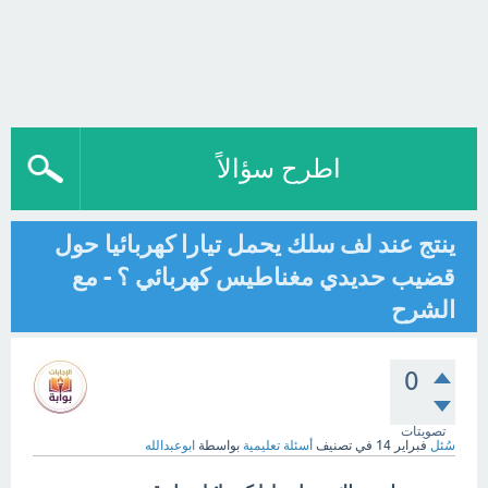
اطرح سؤالاً
ينتج عند لف سلك يحمل تيارا كهربائيا حول
قضيب حديدي مغناطيس كهربائي ؟ - مع
الشرح
0
تصويتات
سُئل
فبراير 14
في تصنيف
أسئلة تعليمية
بواسطة
ابوعبدالله