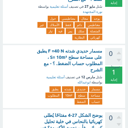
إجابة
مايو 27
سُئل
في تصنيف
أسئلة تعليمية
بواسطة
نورة المجتهدة
يوجد
مجال
مغناطيسي
حول
مغناطيس
دائم
فقط
الأسلاك
غير
المتصلة
سلك
يمر
فيه
تيار
كهربائي
البطارية
مسمار حديدي شدته F =40 N يطبق
0
على مساحة سطح S= 10m² ،
المطلوب حساب الضغط. ؟ - مع
تصويتات
الشرح
1
مارس 12
سُئل
في تصنيف
أسئلة تعليمية
إجابة
بواسطة
ابوعبدالله
مسمار
حديدي
شدته
يطبق
مساحة
سطح
10m²
المطلوب
حساب
الضغط
يوضح الشكل 27-4 مفتاحًا يُطلى
0
كهربائيا بالنحاس في خلية تحليل
كهربائي. فأين تحدث الأكسدة؟ فسر