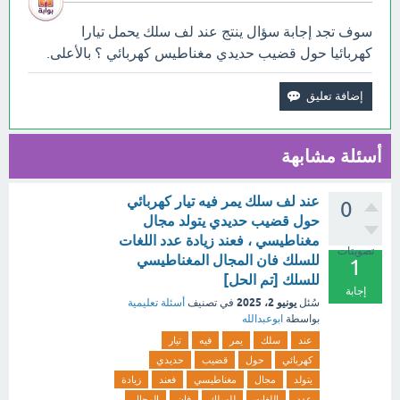
سوف تجد إجابة سؤال ينتج عند لف سلك يحمل تيارا
كهربائيا حول قضيب حديدي مغناطيس كهربائي ؟ بالأعلى.
أسئلة مشابهة
عند لف سلك يمر فيه تيار كهربائي
0
حول قضيب حديدي يتولد مجال
مغناطيسي ، فعند زيادة عدد اللغات
تصويتات
للسلك فان المجال المغناطيسي
1
للسلك [تم الحل]
إجابة
يونيو 2، 2025
سُئل
في تصنيف
أسئلة تعليمية
بواسطة
ابوعبدالله
عند
سلك
يمر
فيه
تيار
كهربائي
حول
قضيب
حديدي
يتولد
مجال
مغناطيسي
فعند
زيادة
عدد
اللغات
للسلك
فان
المجال