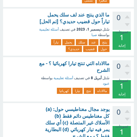
متغيرا
تسمى
ما الذي ينتج عند لف سلك يحمل
0
تياراً حول قضيب حديدي؟ [تم الحل]
ديسمبر 1، 2023
سُئل
في تصنيف
أسئلة تعليمية
تصويتات
بواسطة
صبا
1
ينتج
عند
سلك
يحمل
تياراً
إجابة
حول
قضيب
حديدي؟
ماالاداه التي تنتج تيارا كهربائيا ؟ - مع
0
الشرح
أبريل 8
سُئل
في تصنيف
أسئلة تعليمية
بواسطة
تصويتات
عبود
1
ماالاداه
تنتج
تيارا
كهربائيا
إجابة
يوجد مجال مغناطيسي حول: (a)
0
كل مغناطيس دائم فقط (b)
الأسلاك غير المتصلة (c) أي سلك
تصويتات
يمر فيه تيار كهربائي (d) البطارية
1
فقط ؟ - مع الشرح