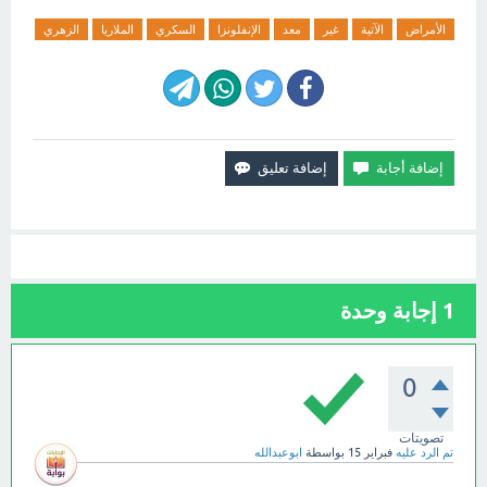
الأمراض
الآتية
غير
معد
الإنفلونزا
السكري
الملاريا
الزهري
1
إجابة وحدة
0
تصويتات
تم الرد عليه
فبراير 15
بواسطة
ابوعبدالله