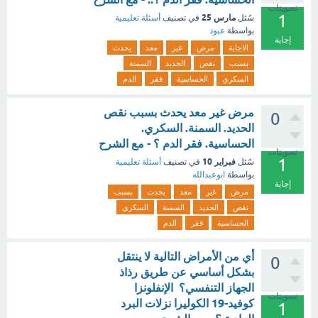
تصويتات
1
مارس 25
سُئل
في تصنيف
أسئلة تعليمية
بواسطة
عبود
إجابة
الاجابة
مرض
غير
معد
يحدث
بسبب
نقص
الحديد
السمنة
السكري
الحساسية
فقر
الدم
مرض غير معد يحدث بسبب نقص
0
الحديد. السمنة. السكري.
الحساسية. فقر الدم ؟ - مع الشرح
تصويتات
1
فبراير 10
سُئل
في تصنيف
أسئلة تعليمية
بواسطة
ابوعبدالله
إجابة
مرض
غير
معد
يحدث
بسبب
نقص
الحديد
السمنة
السكري
الحساسية
فقر
الدم
أي من الأمراض التالية لا ينتقل
0
بشكل أساسي عن طريق رذاذ
الجهاز التنفسي؟ الإنفلونزا
تصويتات
كوفيد-19 الكوليرا نزلات البرد
1