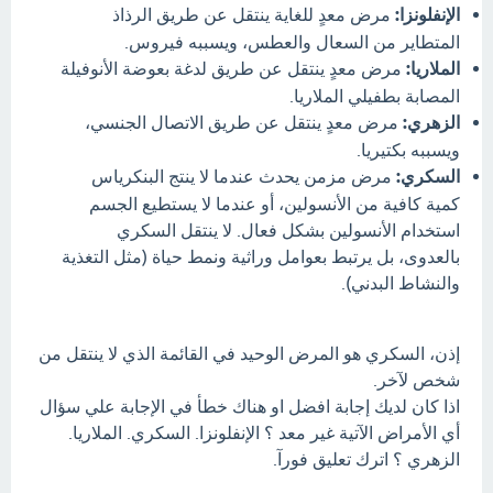
الإنفلونزا:
مرض معدٍ للغاية ينتقل عن طريق الرذاذ
المتطاير من السعال والعطس، ويسببه فيروس.
الملاريا:
مرض معدٍ ينتقل عن طريق لدغة بعوضة الأنوفيلة
المصابة بطفيلي الملاريا.
الزهري:
مرض معدٍ ينتقل عن طريق الاتصال الجنسي،
ويسببه بكتيريا.
السكري:
مرض مزمن يحدث عندما لا ينتج البنكرياس
كمية كافية من الأنسولين، أو عندما لا يستطيع الجسم
استخدام الأنسولين بشكل فعال. لا ينتقل السكري
بالعدوى، بل يرتبط بعوامل وراثية ونمط حياة (مثل التغذية
والنشاط البدني).
إذن، السكري هو المرض الوحيد في القائمة الذي لا ينتقل من
شخص لآخر.
اذا كان لديك إجابة افضل او هناك خطأ في الإجابة علي سؤال
أي الأمراض الآتية غير معد ؟ الإنفلونزا. السكري. الملاريا.
الزهري ؟ اترك تعليق فورآ.