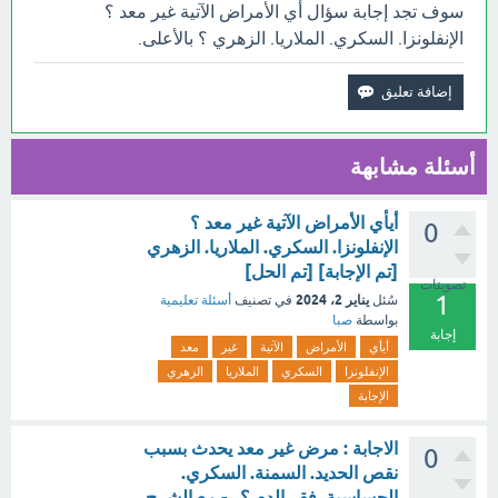
سوف تجد إجابة سؤال أي الأمراض الآتية غير معد ؟
الإنفلونزا. السكري. الملاريا. الزهري ؟ بالأعلى.
أسئلة مشابهة
أيأي الأمراض الآتية غير معد ؟
0
الإنفلونزا. السكري. الملاريا. الزهري
[تم الإجابة] [تم الحل]
تصويتات
1
يناير 2، 2024
سُئل
في تصنيف
أسئلة تعليمية
بواسطة
صبا
إجابة
أيأي
الأمراض
الآتية
غير
معد
الإنفلونزا
السكري
الملاريا
الزهري
الإجابة
الاجابة : مرض غير معد يحدث بسبب
0
نقص الحديد. السمنة. السكري.
الحساسية. فقر الدم ؟.. - مع الشرح