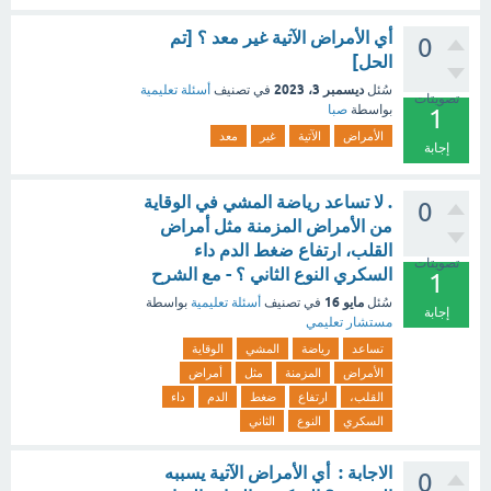
أي الأمراض الآتية غير معد ؟ [تم
0
الحل]
ديسمبر 3، 2023
سُئل
في تصنيف
أسئلة تعليمية
تصويتات
بواسطة
صبا
1
الأمراض
الآتية
غير
معد
إجابة
. لا تساعد رياضة المشي في الوقاية
0
من الأمراض المزمنة مثل أمراض
القلب، ارتفاع ضغط الدم داء
تصويتات
السكري النوع الثاني ؟ - مع الشرح
1
مايو 16
سُئل
في تصنيف
أسئلة تعليمية
بواسطة
إجابة
مستشار تعليمي
تساعد
رياضة
المشي
الوقاية
الأمراض
المزمنة
مثل
أمراض
القلب،
ارتفاع
ضغط
الدم
داء
السكري
النوع
الثاني
الاجابة : أي الأمراض الآتية يسببه
0