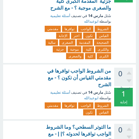
جزئية المقدمة الكبرى كلية
والصغرى موجبة ؟ - مع الشرح
مارس 14
سُئل
في تصنيف
أسئلة تعليمية
بواسطة
ابوعبدالله
الشروط
الواجب
توافرها
مقدمتي
القياس
تكون
اختر
الإجابة
الصحيحة
المقدمة
الصغرى
سالبة
والكبرى
كلية
موجبة
جزئية
الكبرى
كلية
والصغرى
من الشروط الواجب توافرها في
0
مقدمتي القياس أن تكون ؟ - مع
الشرح
تصويتات
1
مارس 14
سُئل
في تصنيف
أسئلة تعليمية
بواسطة
ابوعبدالله
إجابة
الشروط
الواجب
توافرها
مقدمتي
القياس
تكون
ما التوتر السطحي؟ وما الشروط
0
الواجب توافرها لحدوثه ؟| | - مع