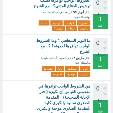
الشروط الواجب توافرها لطلب
0
ترخيص الدفاع المدني؟ - مع الشرح
أبريل 30
سُئل
في تصنيف
أسئلة تعليمية
تصويتات
بواسطة
عبود
1
الشروط
الواجب
توافرها
لطلب
إجابة
ترخيص
الدفاع
المدني؟
ما التوتر السطحي ؟ وما الشروط
0
الواجب توافرها لحدوثه؟ ؟ - مع
الشرح
تصويتات
1
مارس 27
سُئل
في تصنيف
أسئلة تعليمية
بواسطة
عبود
إجابة
التوتر
السطحي
وما
الشروط
الواجب
توافرها
لحدوثه؟
من الشروط الواجب توافرها في
0
مقدمتي القياس أن تكون: (اختر
الإجابة الصحيحة) المقدمة
تصويتات
الصغرى سالبة والكبرى كلية
1
المقدمة الصغرى موجبة والكبرى
إجابة