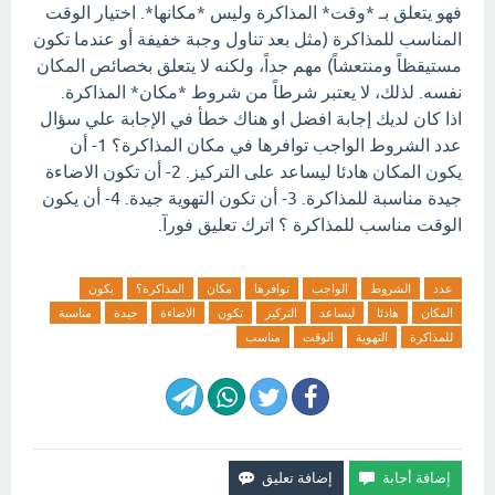
فهو يتعلق بـ *وقت* المذاكرة وليس *مكانها*. اختيار الوقت
المناسب للمذاكرة (مثل بعد تناول وجبة خفيفة أو عندما تكون
مستيقظاً ومنتعشاً) مهم جداً، ولكنه لا يتعلق بخصائص المكان
نفسه. لذلك، لا يعتبر شرطاً من شروط *مكان* المذاكرة.
اذا كان لديك إجابة افضل او هناك خطأ في الإجابة علي سؤال
عدد الشروط الواجب توافرها في مكان المذاكرة؟ 1- أن
يكون المكان هادئا ليساعد على التركيز. 2- أن تكون الاضاءة
جيدة مناسبة للمذاكرة. 3- أن تكون التهوية جيدة. 4- أن يكون
الوقت مناسب للمذاكرة ؟ اترك تعليق فورآ.
عدد
الشروط
الواجب
توافرها
مكان
المذاكرة؟
يكون
المكان
هادئا
ليساعد
التركيز
تكون
الاضاءة
جيدة
مناسبة
للمذاكرة
التهوية
الوقت
مناسب