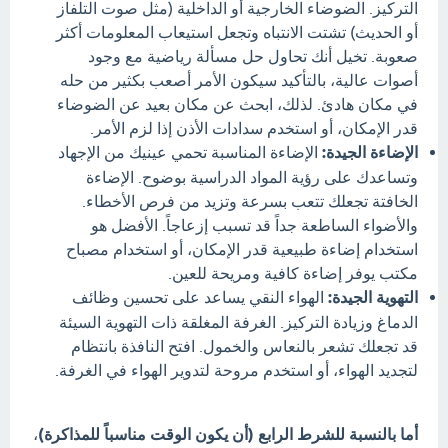
التركيز. الضوضاء الخارجية أو الداخلية (مثل صوت التلفاز
أو الحديث) تشتت الانتباه وتجعل استيعاب المعلومات أكثر
صعوبة. تخيل أنك تحاول حل مسألة رياضية مع وجود
أصوات عالية، بالتأكيد سيكون الأمر أصعب بكثير من حله
في مكان هادئ. لذلك، ابحث عن مكان بعيد عن الضوضاء
قدر الإمكان، أو استخدم سدادات الأذن إذا لزم الأمر.
الإضاءة الجيدة:
الإضاءة المناسبة تحمي عينيك من الإجهاد
وتساعدك على رؤية المواد الدراسية بوضوح. الإضاءة
الخافتة تجعلك تتعب بسرعة وتزيد من فرص الأخطاء.
والأضواء الساطعة جداً قد تسبب إزعاجاً. الأفضل هو
استخدام إضاءة طبيعية قدر الإمكان، أو استخدام مصباح
مكتب يوفر إضاءة كافية ومريحة للعين.
التهوية الجيدة:
الهواء النقي يساعد على تحسين وظائف
الدماغ وزيادة التركيز. الغرفة المغلقة ذات التهوية السيئة
قد تجعلك تشعر بالنعاس والخمول. افتح النافذة بانتظام
لتجديد الهواء، أو استخدم مروحة لتدوير الهواء في الغرفة.
أما بالنسبة للشرط الرابع (أن يكون الوقت مناسباً للمذاكرة)
،