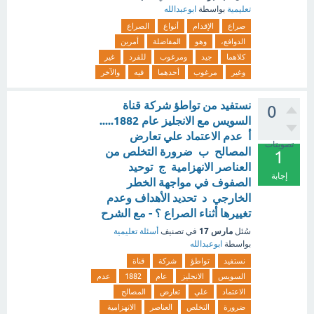
تعليمية
بواسطة
ابوعبدالله
صراع
الإقدام
أنواع
الصراع
الدوافع،
وهو
المفاضلة
أمرين
كلاهما
جيد
ومرغوب
للفرد
غير
وغير
مرغوب
أحدهما
فيه
والآخر
نستفيد من تواطؤ شركة قناة
0
السويس مع الانجليز عام 1882.....
أ عدم الاعتماد علي تعارض
تصويتات
المصالح ب ضرورة التخلص من
1
العناصر الانهزامية ج توحيد
إجابة
الصفوف في مواجهة الخطر
الخارجي د تحديد الأهداف وعدم
تغييرها أثناء الصراع ؟ - مع الشرح
مارس 17
سُئل
في تصنيف
أسئلة تعليمية
بواسطة
ابوعبدالله
نستفيد
تواطؤ
شركة
قناة
السويس
الانجليز
عام
1882
عدم
الاعتماد
علي
تعارض
المصالح
ضرورة
التخلص
العناصر
الانهزامية