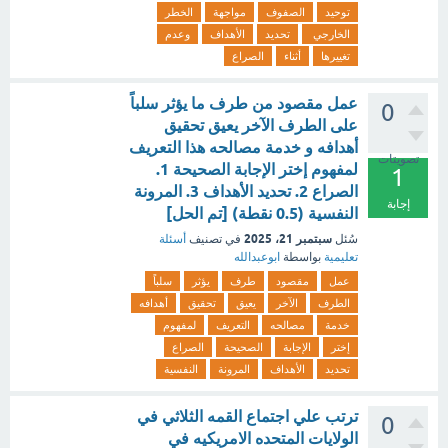
توحيد
الصفوف
مواجهة
الخطر
الخارجي
تحديد
الأهداف
وعدم
تغييرها
أثناء
الصراع
عمل مقصود من طرف ما يؤثر سلباً
0
على الطرف الآخر يعيق تحقيق
أهدافه و خدمة مصالحه هذا التعريف
تصويتات
لمفهوم إختر الإجابة الصحيحة 1.
1
الصراع 2. تحديد الأهداف 3. المرونة
إجابة
النفسية (0.5 نقطة) [تم الحل]
سبتمبر 21، 2025
سُئل
في تصنيف
أسئلة
تعليمية
بواسطة
ابوعبدالله
عمل
مقصود
طرف
يؤثر
سلباً
الطرف
الآخر
يعيق
تحقيق
أهدافه
خدمة
مصالحه
التعريف
لمفهوم
إختر
الإجابة
الصحيحة
الصراع
تحديد
الأهداف
المرونة
النفسية
ترتب علي اجتماع القمه الثلاثي في
0
الولايات المتحده الامريكيه في