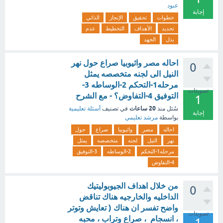
عبود
إجابة
خطوات
تحقيق
الإنجاز
الذاتي
تحديد
الأهداف
التخطيط
عدم
بذل
الجهد
احاله مصر واثيوبيا صراع حول نهر
0
النيل الى لجنه متخصصه يمثل
مرحله1-التحكم 2-الوساطه 3-
تصويتات
التوفيق 4-التفاوض؟ - مع الشرح
1
20 ساعات
سُئل
منذ
في تصنيف
أسئلة تعليمية
إجابة
بواسطة
مرشد تعليمي
احاله
مصر
واثيوبيا
صراع
حول
نهر
النيل
لجنه
متخصصه
يمثل
مرحله1-التحكم
2-الوساطه
3-التوفيق
4-التفاوض
من خلال اهداف الجيوبوليتيك
0
الداخليه والخارجيه هناك تناقض
واضح تفسر ان هناك ( تعايش وتوتر
تصويتات
، انسجام ، صراع وتراب ، محبه
1