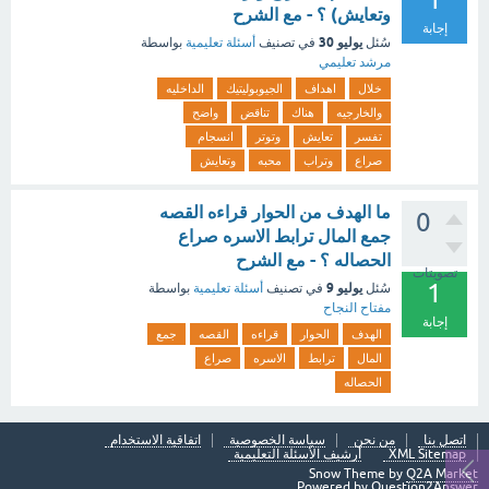
وتعايش) ؟ - مع الشرح
إجابة
يوليو 30
سُئل
في تصنيف
أسئلة تعليمية
بواسطة
مرشد تعليمي
خلال
اهداف
الجيوبوليتيك
الداخليه
والخارجيه
هناك
تناقض
واضح
تفسر
تعايش
وتوتر
انسجام
صراع
وتراب
محبه
وتعايش
ما الهدف من الحوار قراءه القصه
0
جمع المال ترابط الاسره صراع
الحصاله ؟ - مع الشرح
تصويتات
1
يوليو 9
سُئل
في تصنيف
أسئلة تعليمية
بواسطة
مفتاح النجاح
إجابة
الهدف
الحوار
قراءه
القصه
جمع
المال
ترابط
الاسره
صراع
الحصاله
اتصل بنا
من نحن
سياسة الخصوصية
اتفاقية الاستخدام
XML Sitemap
أرشيف الأسئلة التعليمية
Snow Theme by
Q2A Market
Powered by
Question2Answer