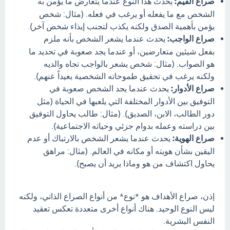
صراع القيم:
يحدث هذا النوع عندما يتعارض ما يؤمن به
الشخص مع ما يفعله أو يرغب في فعله. (مثال: شخص
يؤمن بأهمية الصدق ولكنه يكذب لتجنب إيذاء شخص آخر).
صراع الواجب:
يحدث عندما يشعر الشخص بأنه ملزم
بفعل شيئين متعارضين، أو عندما يجد صعوبة في تحديد ما
هو الصواب. (مثال: شخص يشعر بالواجب تجاه والديه
ولكنه يرغب في تحقيق طموحاته الشخصية بعيداً عنهم).
صراع الأدوار:
يحدث عندما يجد الشخص صعوبة في
التوفيق بين الأدوار المختلفة التي يلعبها في الحياة (مثل
دور الطالب، الابن، الصديق). (مثال: طالب يحاول التوفيق
بين دراسته وعمله بدوام جزئي وحياته الاجتماعية).
صراع الهوية:
يحدث عندما يشعر الشخص بالارتباك أو عدم
اليقين بشأن هويته أو مكانه في العالم. (مثال: مراهق
يحاول اكتشاف من هو وماذا يريد أن يصبح).
إذن، صراع الأهداف هو *نوع* من أنواع الصراع الذاتي، ولكنه
ليس النوع الوحيد. هناك أنواع أخرى متعددة تعكس تعقيد
النفس البشرية.