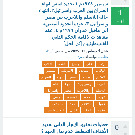
سبتمبر ١٩٧٨م ١.تحديد اسس انهاء
تصويتات
الصراع بين العرب واسرائيل٢. انتهاء
1
حاله اللاسلم واللاحرب بين مصر
إجابة
واسرائيل ٣. عوده الحدود المصريه
الي ماقبل عدوان ١٩٧٦م ٤، عقد
معاهدات لاقامة الحكم الذاتي
للفلسطينيين [تم الحل]
أغسطس 13، 2025
سُئل
في تصنيف
أسئلة
تعليمية
بواسطة
عبود
ترتب
علي
اجتماع
القمه
الثلاثي
الولايات
المتحده
الامريكيه
سبتمبر
١٩٧٨م
تحديد
اسس
انهاء
الصراع
العرب
واسرائيل٢
انتهاء
حاله
اللاسلم
واللاحرب
مصر
واسرائيل
عوده
الحدود
المصريه
ماقبل
عدوان
١٩٧٦م
عقد
معاهدات
لاقامة
الحكم
الذاتي
للفلسطينيين
خطوات تحقيق الإنجاز الذاتي تحديد
0
الأهداف التخطيط عدم بذل الجهد ؟