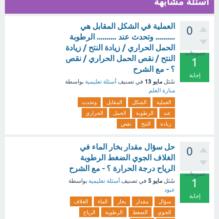
أسئلة مشابهة
العملية في الشكل المقابل هي
0
.......... وتحدث عند .......... الرطوبة
الحمل الحراري / زيادة النتح / زيادة
تصويتات
النتح / نقص الحمل الحراري / نقص
1
؟ - مع الشرح
إجابة
مايو 13
سُئل
في تصنيف
أسئلة تعليمية
بواسطة
منارة العلم
العملية
الشكل
المقابل
وتحدث
عند
الرطوبة
الحمل
الحراري
زيادة
النتح
نقص
حل سؤال مقدار بخار الماء في
0
الغلاف الجوي الضغط الرطوبة
الرياح درجة الحرارة ؟ - مع الشرح
تصويتات
1
مايو 5
سُئل
في تصنيف
أسئلة تعليمية
بواسطة
عبود
إجابة
سؤال
مقدار
بخار
الماء
الغلاف
الجوي
الضغط
الرطوبة
الرياح