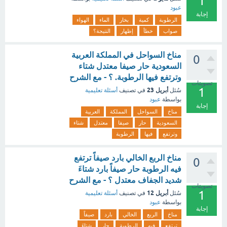
1
عبود
إجابة
الرطوبة
كمية
بخار
الماء
الهواء
صواب
خطأ
إظهار
النتيجة؟
مناخ السواحل في المملكة العربية
0
السعودية حار صيفا معتدل شتاء
وترتفع فيها الرطوبة. ؟ - مع الشرح
تصويتات
1
أبريل 23
سُئل
في تصنيف
أسئلة تعليمية
بواسطة
عبود
إجابة
مناخ
السواحل
المملكة
العربية
السعودية
حار
صيفا
معتدل
شتاء
وترتفع
فيها
الرطوبة
مناخ الربع الخالي بارد صيفاً ترتفع
0
فيه الرطوبة حار صيفاً بارد شتاءَ
شديد الجفاف معتدل ؟ - مع الشرح
تصويتات
1
أبريل 12
سُئل
في تصنيف
أسئلة تعليمية
بواسطة
عبود
إجابة
مناخ
الربع
الخالي
بارد
صيفاً
ترتفع
فيه
الرطوبة
حار
شتاءَ