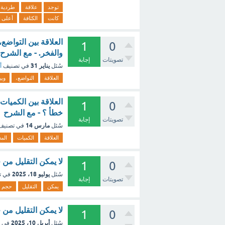
توجد
علاقة
طردية
كانت
الكثافة
أعلى
العلاقة بين التواضع
1
0
والفخر. - مع الشرح
تصويتات
إجابة
يناير 31
سُئل
في تصنيف
أ
العلاقة
التواضع،
وبي
العلاقة بين الكميا
1
0
خطأ ؟ - مع الشرح
تصويتات
إجابة
مارس 14
سُئل
في تصني
العلاقة
الكميات
الم
لا يمكن التقليل من
1
0
يوليو 18، 2025
سُئل
في ت
تصويتات
إجابة
يمكن
التقليل
حجم
لا يمكن التقليل من
1
0
أبريل 10، 2025
سُئل
في 