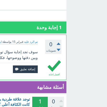
1
إجابة وحدة
تم الرد عليه
فبراير 15
بواسطة
اب
0
تصويتات
سوف تجد إجابة سؤال توج
وبين دقتها ووضوحها، فكلم
أفضل إجابة
أسئلة مشابهة
توجد علاقة طردية ب
1
0
كانت الكثافة أعلى ك