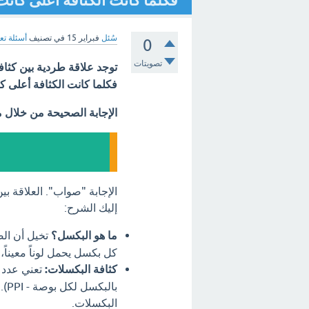
فكلما كانت الكثافة أعلى كانت
سُئل
فبراير 15
في تصنيف
أسئلة تع
0
تصويتات
توجد علاقة طردية بين كثا
فكلما كانت الكثافة أعلى ك
الإجابة الصحيحة من خلال 
الإجابة "صواب". العلاقة ب
إليك الشرح:
ما هو البكسل؟
تخيل أن الص
كل بكسل يحمل لوناً معيناً،
كثافة البكسلات:
تعني عدد 
بال
البكسلات.