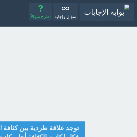
سؤال وإجابة
اطرح سؤالاً
توجد علاقة طردية بين كثافة 