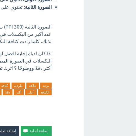
الصورة الثانية:
تحتوي على 300 بكسل لكل بوصة (PPI).
عدد أكبر من البكسلات في 
لذلك، كلما زادت كثافة ال
اذا كان لديك إجابة افضل ا
البكسلات في الصورة المطب
أكثر دقةً ووضوحًا ؟ اترك تع
توجد
علاقة
طردية
كثافة
الكثافة
أعلى
أكثر
دقةً