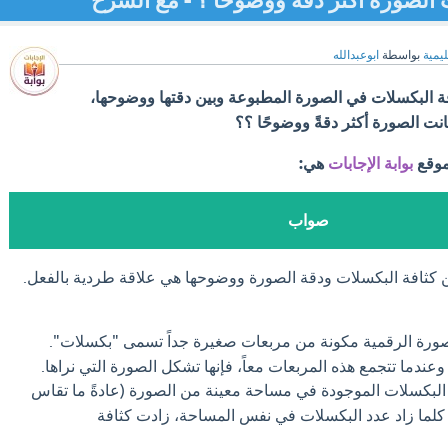
 الصورة أكثر دقةً ووضوحًا ؟ - مع الشرح
ليمية
بواسطة
ابوعبدالله
فة البكسلات في الصورة المطبوعة وبين دقتها ووضوحها،
انت الصورة أكثر دقةً ووضوحًا ؟؟
موقع
بوابة الإجابات
هي:
صواب
ين كثافة البكسلات ودقة الصورة ووضوحها هي علاقة طردية بالفعل.
ورة الرقمية مكونة من مربعات صغيرة جداً تسمى "بكسلات".
 وعندما تتجمع هذه المربعات معاً، فإنها تشكل الصورة التي نراها.
البكسلات الموجودة في مساحة معينة من الصورة (عادةً ما تقاس
بكسل لكل بوصة - PPI). كلما زاد عدد البكسلات في نفس المساحة، زادت كثافة