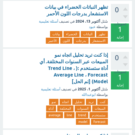
تظهر النباتات الخضراء في بيانات
0
الاستشعار بدرجات اللون الأحمر
أكتوبر 13، 2024
سُئل
في تصنيف
أسئلة تعليمية
تصويتات
بواسطة
عبود
1
تظهر
النباتات
الخضراء
بيانات
إجابة
الاستشعار
بدرجات
اللون
الأحمر
إذا كنت تريد تحليل اتجاه نمو
0
المبيعات عبر السنوات المختلفة. أي
أداة ستستخدم :( Trend Line ،
تصويتات
Average Line ، Forecast
1
Model) [تم الحل]
إجابة
أكتوبر 1، 2025
سُئل
في تصنيف
أسئلة تعليمية
بواسطة
ابوعبدالله
كنت
تريد
تحليل
اتجاه
نمو
المبيعات
السنوات
المختلفة
أداة
ستستخدم
trend
line
average
model
forecast