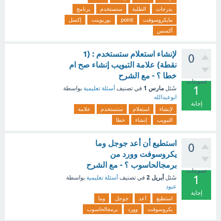
بدرجات
الطلبة
ستستخدم
برنامج
مايكروسوفت
point
بوربوينت
إكسل
أكسس
لإنشاء استعلام ستستخدم : (1
0
نقطة) علامة التبويب إنشاء صح ام
خطا ؟ - مع الشرح
تصويتات
1
مارس 1
سُئل
في تصنيف
أسئلة تعليمية
بواسطة
ابوعبدالله
إجابة
لإنشاء
استعلام
ستستخدم
علامة
التبويب
إنشاء
خطا
استطيع أن أعد جوجل وما
0
يكروسوفت وورد من
برمجالحاسوب ؟ - مع الشرح
تصويتات
1
أبريل 2
سُئل
في تصنيف
أسئلة تعليمية
بواسطة
عبود
إجابة
استطيع
أعد
جوجل
وما
يكروسوفت
وورد
برمجالحاسوب