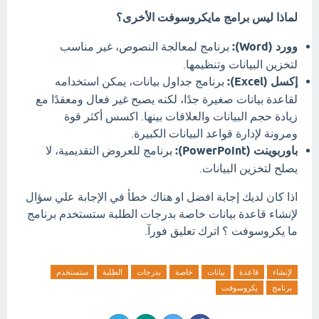
لماذا ليس برامج مايكروسوفت الأخرى؟
وورد (Word):
برنامج لمعالجة النصوص، غير مناسب
لتخزين البيانات وتنظيمها.
إكسل (Excel):
برنامج جداول بيانات، يمكن استخدامه
لقاعدة بيانات صغيرة جدًا، لكنه يصبح غير فعال ومعقدًا مع
زيادة حجم البيانات والعلاقات بينها. اکسس أكثر قوة
ومرونة لإدارة قواعد البيانات الكبيرة.
باوربوينت (PowerPoint):
برنامج للعروض التقديمية، لا
يصلح لتخزين البيانات.
اذا كان لديك إجابة افضل او هناك خطأ في الإجابة علي سؤال
لإنشاء قاعدة بيانات خاصة بدرجات الطلبة ستستخدم برنامج
ما يكروسوفت ؟ اترك تعليق فورآ.
لإنشاء
قاعدة
بيانات
خاصة
بدرجات
الطلبة
ستستخدم
برنامج
يكروسوفت