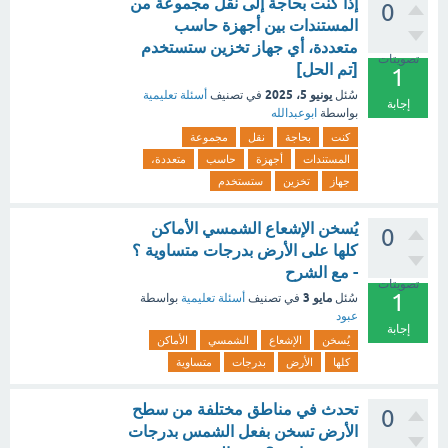
إذا كنت بحاجة إلى نقل مجموعة من
0
المستندات بين أجهزة حاسب
متعددة، أي جهاز تخزين ستستخدم
تصويتات
[تم الحل]
1
يونيو 5، 2025
سُئل
في تصنيف
أسئلة تعليمية
إجابة
بواسطة
ابوعبدالله
كنت
بحاجة
نقل
مجموعة
المستندات
أجهزة
حاسب
متعددة،
جهاز
تخزين
ستستخدم
يُسخن الإشعاع الشمسي الأماكن
0
كلها على الأرض بدرجات متساوية ؟
- مع الشرح
تصويتات
1
مايو 3
سُئل
في تصنيف
أسئلة تعليمية
بواسطة
عبود
إجابة
يُسخن
الإشعاع
الشمسي
الأماكن
كلها
الأرض
بدرجات
متساوية
تحدث في مناطق مختلفة من سطح
0
الأرض تسخن بفعل الشمس بدرجات